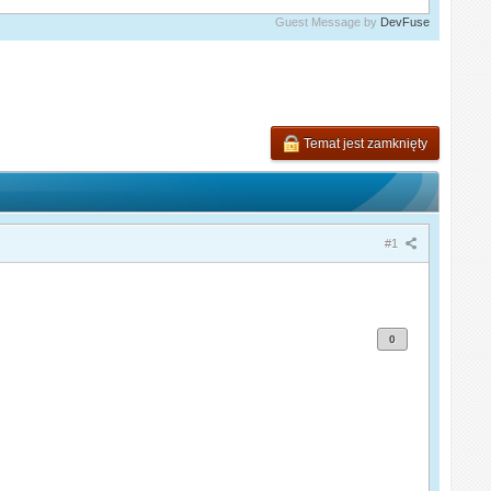
Guest Message by
DevFuse
Temat jest zamknięty
#1
0