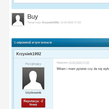
Buy
Temat rozp.
Krzysiek1992
,
14.04.2010 17:03
1 odpowiedź w tym temacie
Krzysiek1992
Napisano
14.04.2010 17:03
Początkujący
Witam i mam pytanie czy da się wył
Użytkownik
Reputacja: -2
Nowy