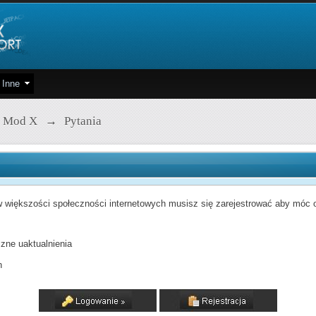
Inne
 Mod X
→
Pytania
 większości społeczności internetowych musisz się zarejestrować aby móc od
zne uaktualnienia
h