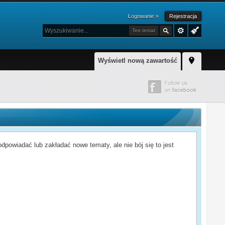
Logowanie »
Rejestracja
Ten temat
Wyświetl nową zawartość
powiadać lub zakładać nowe tematy, ale nie bój się to jest