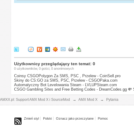
Użytkownicy przeglądający ten temat: 0
0 użytkowników, 0 gości, 0 anonimowych
Coinsy CSGOPolygon Za SMS, PSC , Przelew - CoinSell.pro
Skiny do CS:GO za SMS, PSC, Przelew - CSGOPaka.com
Automatyczny Bot Levelowania Steam - LVLUPSteam.com
CSGO Gambling Sites and Free Betting Codes - DreamCodes.gg
💸 
AMXX.pl: Support AMX Mod X i SourceMod
→
AMX Mod X
→
Pytania
Zmień styl
Polski
Oznacz jako przeczytane
Pomoc