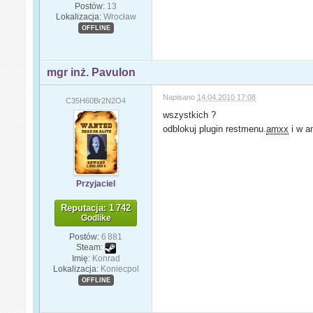
Postów:
13
Lokalizacja:
Wrocław
OFFLINE
mgr inż. Pavulon
Napisano
14.04.2010 17:08
C35H60Br2N2O4
wszystkich ?
odblokuj plugin restmenu.
amxx
i w a
Przyjaciel
Reputacja: 1 742
Godlike
Postów:
6 881
Steam:
Imię:
Konrad
Lokalizacja:
Koniecpol
OFFLINE