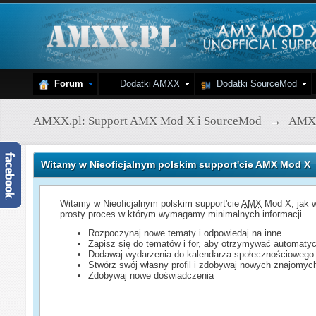
Forum
Dodatki AMXX
Dodatki SourceMod
AMXX.pl: Support AMX Mod X i SourceMod
→
AMX
Witamy w Nieoficjalnym polskim support'cie AMX Mod X
Witamy w Nieoficjalnym polskim support'cie
AMX
Mod X, jak w
prosty proces w którym wymagamy minimalnych informacji.
Rozpoczynaj nowe tematy i odpowiedaj na inne
Zapisz się do tematów i for, aby otrzymywać automatyc
Dodawaj wydarzenia do kalendarza społecznościowego
Stwórz swój własny profil i zdobywaj nowych znajomyc
Zdobywaj nowe doświadczenia