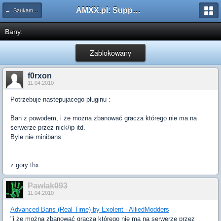
AMXX.pl: Support AMX Mod X i SourceMod
← Szukam pluginu
Bany.
Zablokowany
f0rxon
11.04.2010
Potrzebuje nastepujacego pluginu :
Ban z powodem, i że można zbanować gracza którego nie ma na
serwerze przez nick/ip itd.
Byle nie minibans
z gory thx.
Pawlak093
11.04.2010
Advanced Bans (Real Time) by Exolent - AlliedModders
"i że można zbanować gracza którego nie ma na serwerze przez