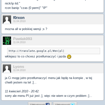
nick/ip itd."
rcon banip "czas (0 perm)" "IP"
f0rxon
11.04.2010
mozna all w polskiej wersji ;s ?
Pawlak093
11.04.2010
http://translate.google.pl/#en|pl|
wklejasz to co chcesz przetłumaczyć i jazda
Lyons
11.04.2010
ja Ci mogę jutro przetłumaczyć menu jak będę na kompie , w tej
chwili jestem na tel ;]...
11 kwiecień 2010 - 20:42:
sorry ale menu Pl już jest ;], więc nie wiem w czym problem ;]...
Udostępnij
Udostępnij