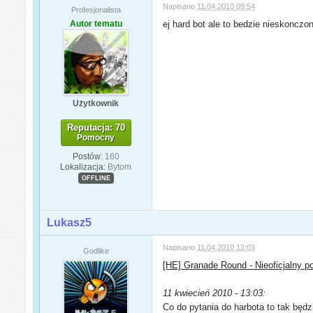
Napisano
11.04.2010 09:54
Profesjonalista
Autor tematu
ej hard bot ale to bedzie nieskonczo
Użytkownik
Reputacja: 70
Pomocny
Postów:
160
Lokalizacja:
Bytom
OFFLINE
Lukasz5
Napisano
11.04.2010 12:03
Godlike
[HE] Granade Round - Nieoficjalny p
11 kwiecień 2010 - 13:03:
Co do pytania do harbota to tak będz