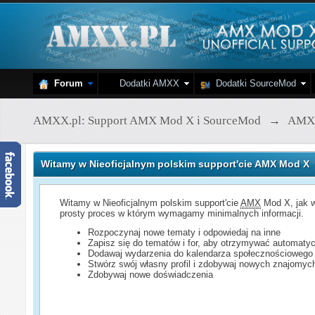
Forum
Dodatki AMXX
Dodatki SourceMod
AMXX.pl: Support AMX Mod X i SourceMod
→
AMX
Witamy w Nieoficjalnym polskim support'cie AMX Mod X
Witamy w Nieoficjalnym polskim support'cie
AMX
Mod X, jak w
prosty proces w którym wymagamy minimalnych informacji.
Rozpoczynaj nowe tematy i odpowiedaj na inne
Zapisz się do tematów i for, aby otrzymywać automatyc
Dodawaj wydarzenia do kalendarza społecznościowego
Stwórz swój własny profil i zdobywaj nowych znajomyc
Zdobywaj nowe doświadczenia