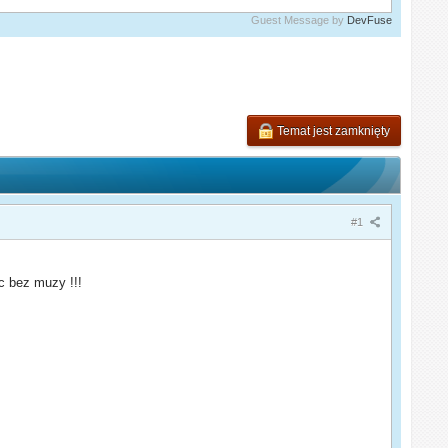
Guest Message by
DevFuse
Temat jest zamknięty
#1
c bez muzy !!!