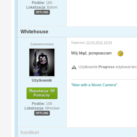
Postów:
160
Lokalizacja:
Bytom
OFFLINE
Whitehouse
Napisano
10.04.2010 18:54
Zaawansowany
Mój błąd, przepraszam
Użytkownik
Progress
edytował ten
Użytkownik
"Man with a Movie Camera"
Reputacja: 50
Pomocny
Postów:
106
Lokalizacja:
Wrocław
OFFLINE
hardbot