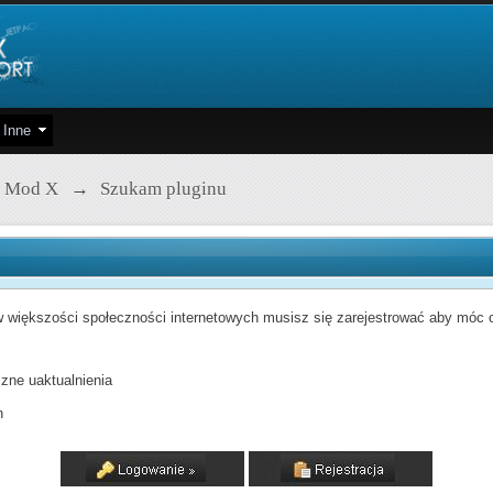
Inne
 Mod X
→
Szukam pluginu
 większości społeczności internetowych musisz się zarejestrować aby móc od
zne uaktualnienia
h