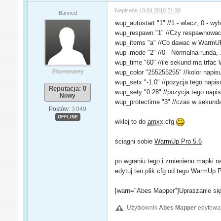
Napisano
10.04.2010 21:30
Banned
wup_autostart "1" //1 - wlacz, 0 - 
wup_respawn "1" //Czy respawnowac
wup_items "a" //Co dawac w WarmUP a
wup_mode "2" //0 - Normalna runda, 1 
wup_time "60" //ile sekund ma trfac
Zbanowany
wup_color "255255255" //kolor napis
wup_setx "-1.0" //pozycja tego napisu
Reputacja: 0
wup_sety "0.28" //pozycja tego napis
Nowy
wup_protectime "3" //czas w sekunda
Postów:
3 049
OFFLINE
wklej to do
amxx
.cfg
ściągni sobie
WarmUp Pro 5.6
po wgraniu tego i zmienienu mapki n
edytuj ten plik cfg od tego WarmUp 
[warn="Abes Mapper"]Upraszanie się 
Użytkownik
Abes Mapper
edytował