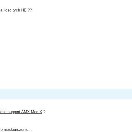
na ilosc tych HE ??
olski support
AMX
Mod X
?
ie nieskończenie...