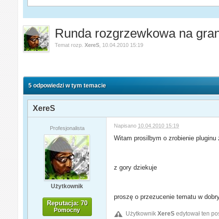
Runda rozgrzewkowa na gran
Temat rozp.
XereS
,
10.04.2010 15:19
5 odpowiedzi w tym temacie
XereS
Napisano
10.04.2010 15:19
Profesjonalista
Witam prosilbym o zrobienie pluginu
z gory dziekuje
Użytkownik
proszę o przezucenie tematu w dobry
Reputacja: 70
Pomocny
Użytkownik
XereS
edytował ten po