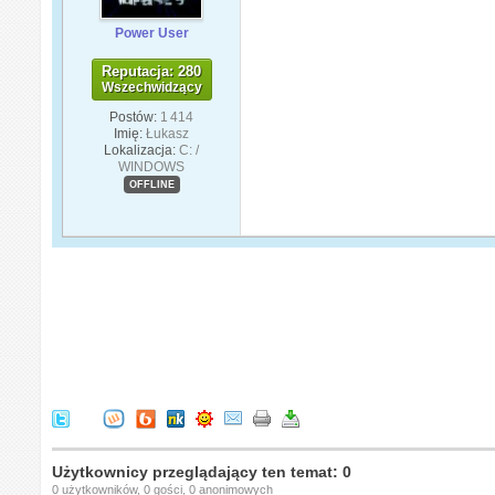
Power User
Reputacja: 280
Wszechwidzący
Postów:
1 414
Imię:
Łukasz
Lokalizacja:
C: /
WINDOWS
OFFLINE
Użytkownicy przeglądający ten temat: 0
0 użytkowników, 0 gości, 0 anonimowych