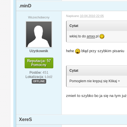
.minD
Napisano
10.04.2010 22:05
Wszechobecny
Cytat
wklej to do
amxx
.pl
hehe
błąd przy szybkim pisaniu
Użytkownik
Reputacja: 57
Pomocny
Cytat
Postów:
451
Lokalizacja:
Łódź
Pomogłem nie krępuj się Klikaj +
OFFLINE
zmień to szybko bo ja się na tym już
XereS