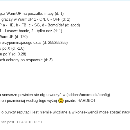
wyłącz WarmUP na poczatku mapy (d: 1)
 graczy w WarmUP 1 - ON, 0 - OFF (d: 1)
 - HE, b - FB, c - SG, d - Bomd/def (d: abcd)
- Losowe bronie, 2 - tylko noz (d: 1)
 WarmUP (d: 120)
u przypominajacego czas (d: 255255255)
 po X (d: -1.0)
u po Y (d: 0.28)
ch ochrony po respawnie (d: 3)
a serwerze powinien sie cfg utworzyć w (addons/amxmodx/config)
Pro i pozmieniaj według tego wyżej
pozdro HARDBOT
o punkty reputacji jest niemile widziane a w konsekwencji może zostać nag
 ten post 11.04.2010 13:51