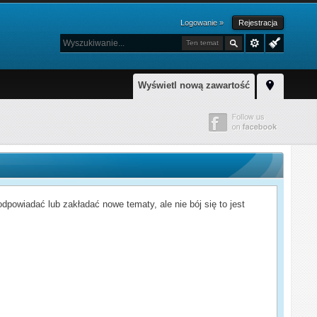
Logowanie »
Rejestracja
Ten temat
Wyświetl nową zawartość
powiadać lub zakładać nowe tematy, ale nie bój się to jest