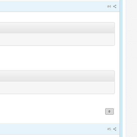
#4
0
#5