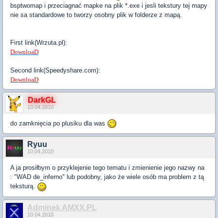
bsptwomap i przeciagnać mapke na plik *.exe i jesli tekstury tej mapy
nie sa standardowe to tworzy osobny plik w folderze z mapą.
First link(Wrzuta.pl):
DownloaD
Second link(Speedyshare.com):
DownloaD
DarkGL
10.04.2010
do zamknięcia po plusiku dla was
Ryuu
10.04.2010
A ja prosiłbym o przyklejenie tego tematu i zmienienie jego nazwy na
: "WAD de_inferno" lub podobny, jako że wiele osób ma problem z tą
teksturą.
Adminek AMXX.PL
10.04.2010