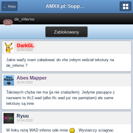
AMXX.pl: Support AMX Mod X i SourceMod
← Mapy
de_inferno
DE
Zablokowany
DarkGL
10.04.2010
Jakie wad'y mam załadować do vhe żebym widział tekstury na
de_inferno ?
Abes Mapper
10.04.2010
Takowych chyba nie ma (ja nie znalazłem). Jedynie pasujące z
nazwami to tfc2.wad (albo tfc.wad już nie pamiętam) ale same
tekstury są inne.
Ryuu
10.04.2010
W linku niżej WAD inferno ode mnie
. Wystarczy sciagnac