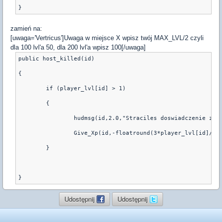
zamień na:
[uwaga='Vertricus']Uwaga w miejsce X wpisz twój MAX_LVL/2 czyli
dla 100 lvl'a 50, dla 200 lvl'a wpisz 100[/uwaga]
public host_killed(id)
{
	if (player_lvl[id] > 1)
	{
		hudmsg(id,2.0,"Straciles doswiadczenie za 
		Give_Xp(id,-floatround(3*player_lvl[id]/(1
	}
Udostępnij
Udostępnij