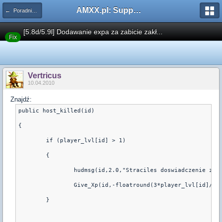
AMXX.pl: Support AMX Mod X i SourceMod
← Poradniki oraz Łatki
[5.8d/5.9l] Dodawanie expa za zabicie zakł...
Fix
Vertricus
10.04.2010
Znajdź:
public host_killed(id)
{
	if (player_lvl[id] > 1)
	{
		hudmsg(id,2.0,"Straciles doswiadczenie za 
		Give_Xp(id,-floatround(3*player_lvl[id]/(1
	}