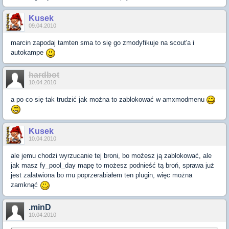
Kusek
09.04.2010
marcin zapodaj tamten sma to się go zmodyfikuje na scout'a i
autokampe
hardbot
10.04.2010
a po co się tak trudzić jak można to zablokować w amxmodmenu
Kusek
10.04.2010
ale jemu chodzi wyrzucanie tej broni, bo możesz ją zablokować, ale
jak masz fy_pool_day mapę to możesz podnieść tą broń, sprawa już
jest załatwiona bo mu poprzerabiałem ten plugin, więc można
zamknąć
.minD
10.04.2010