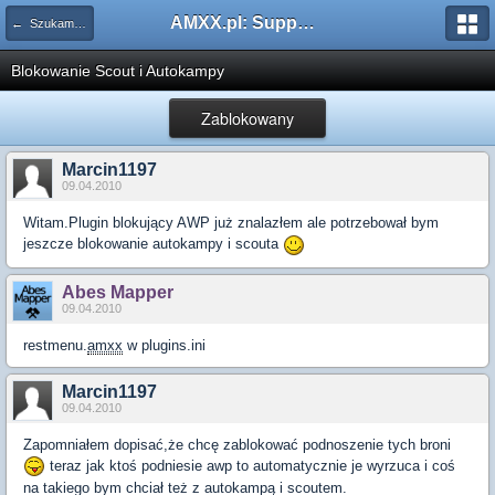
AMXX.pl: Support AMX Mod X i SourceMod
← Szukam pluginu
Blokowanie Scout i Autokampy
Zablokowany
Marcin1197
09.04.2010
Witam.Plugin blokujący AWP już znalazłem ale potrzebował bym
jeszcze blokowanie autokampy i scouta
Abes Mapper
09.04.2010
restmenu.
amxx
w plugins.ini
Marcin1197
09.04.2010
Zapomniałem dopisać,że chcę zablokować podnoszenie tych broni
teraz jak ktoś podniesie awp to automatycznie je wyrzuca i coś
na takiego bym chciał też z autokampą i scoutem.