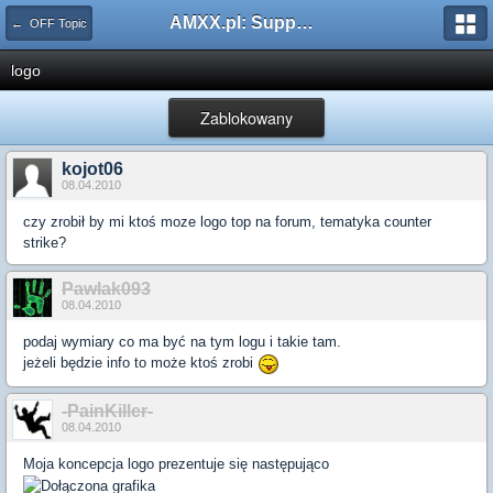
AMXX.pl: Support AMX Mod X i SourceMod
← OFF Topic
logo
Zablokowany
kojot06
08.04.2010
czy zrobił by mi ktoś moze logo top na forum, tematyka counter
strike?
Pawlak093
08.04.2010
podaj wymiary co ma być na tym logu i takie tam.
jeżeli będzie info to może ktoś zrobi
-PainKiller-
08.04.2010
Moja koncepcja logo prezentuje się następująco