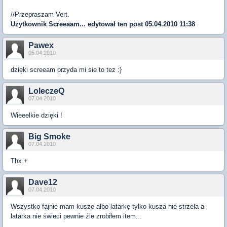
//Przepraszam Vert.
Użytkownik
Screeaam...
edytował ten post 05.04.2010 11:38
Pawex
05.04.2010
dzięki screeam przyda mi sie to tez :}
LoleczeQ
07.04.2010
Wieeelkie dzięki !
Big Smoke
07.04.2010
Thx +
Dave12
07.04.2010
Wszystko fajnie mam kusze albo latarkę tylko kusza nie strzela a
latarka nie świeci pewnie źle zrobiłem item...