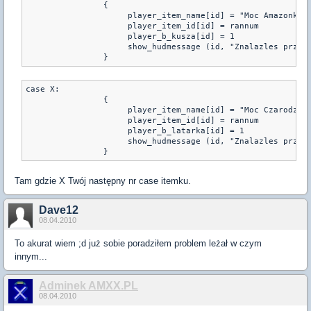
                {

                     player_item_name[id] = "Moc Amazonki"

                     player_item_id[id] = rannum

                     player_b_kusza[id] = 1

                     show_hudmessage (id, "Znalazles przedm
                }
case X:

                {

                     player_item_name[id] = "Moc Czarodziej
                     player_item_id[id] = rannum

                     player_b_latarka[id] = 1

                     show_hudmessage (id, "Znalazles przedm
                }
Tam gdzie X Twój następny nr case itemku.
Dave12
08.04.2010
To akurat wiem ;d już sobie poradziłem problem leżał w czym
innym...
Adminek AMXX.PL
08.04.2010