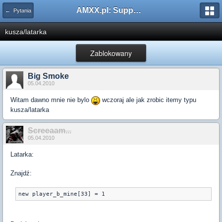
AMXX.pl: Support AMX Mod X i SourceMod
← Pytania
kusza/latarka
Zablokowany
Big Smoke
05.04.2010
Witam dawno mnie nie bylo
wczoraj ale jak zrobic itemy typu
kusza/latarka
Screeaam...
05.04.2010
Latarka:
Znajdź: