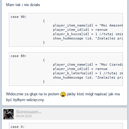
Mam tak i nie działa
case 90:

                {

                     player_item_name[id] = "Moc Amazonki"

                     player_item_id[id] = rannum

                     player_b_kusza[id] = 1 //tutaj zmienia
                     show_hudmessage (id, "Znalazles przedm
                }
case 89:

                {

                     player_item_name[id] = "Moc Czarodziej
                     player_item_id[id] = rannum

                     player_b_latarka[id] = 1 //tutaj zmien
                     show_hudmessage (id, "Znalazles przedm
                }
Widocznie za głupi na to jestem
jakby ktoś mógł napisać jak ma
być byłbym wdzięczny.
Screeaam...
08.04.2010
case X:
