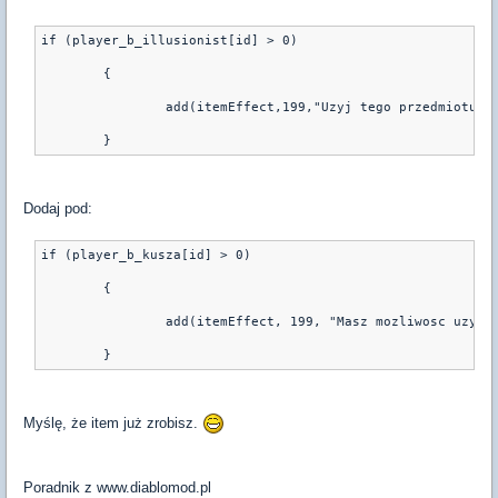
if (player_b_illusionist[id] > 0)
	{
		add(itemEffect,199,"Uzyj tego przedmiotu,
Dodaj pod:
if (player_b_kusza[id] > 0)
        {
                add(itemEffect, 199, "Masz mozliwosc uzywa
Myślę, że item już zrobisz.
Poradnik z www.diablomod.pl