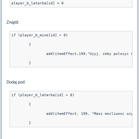
Znajdź:
if (player_b_mine[id] > 0)
	{
		add(itemEffect,199,"Uzyj, zeby polozyc ni
Dodaj pod:
if (player_b_latarka[id] > 0)
        {
                add(itemEffect, 199, "Masz mozliwosc uzywa