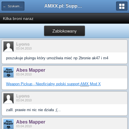
AMXX.pl: Support AMX Mod X i SourceMod
← Szukam pluginu
Kilka broni naraz
Zablokowany
Lyons
03.04.2010
poszukuje pluingu który umożliwia mieć np 2bronie ak47 i m4
Abes Mapper
03.04.2010
Weapon Pickup - Nieoficjalny polski support
AMX
Mod X
Lyons
03.04.2010
zalll. prawie mi nic nie działa ;(...
Abes Mapper
03.04.2010