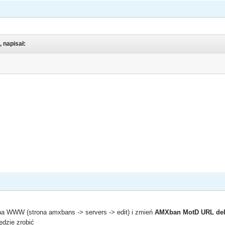
, napisał:
 na WWW (strona amxbans -> servers -> edit) i zmień
AMXban MotD URL de
będzie zrobić