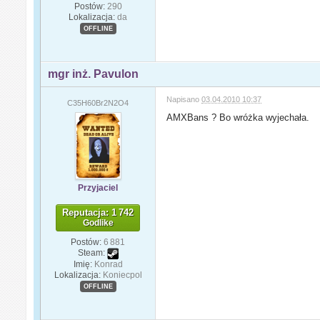
Postów:
290
Lokalizacja:
da
OFFLINE
mgr inż. Pavulon
Napisano
03.04.2010 10:37
C35H60Br2N2O4
AMXBans ? Bo wróżka wyjechała.
Przyjaciel
Reputacja: 1 742
Godlike
Postów:
6 881
Steam:
Imię:
Konrad
Lokalizacja:
Koniecpol
OFFLINE