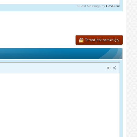
Guest Message by
DevFuse
Temat jest zamknięty
#1