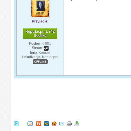
Przyjaciel
Reputacja: 1 742
Godlike
Postów:
6 881
Steam:
Imię:
Konrad
Lokalizacja:
Koniecpol
OFFLINE