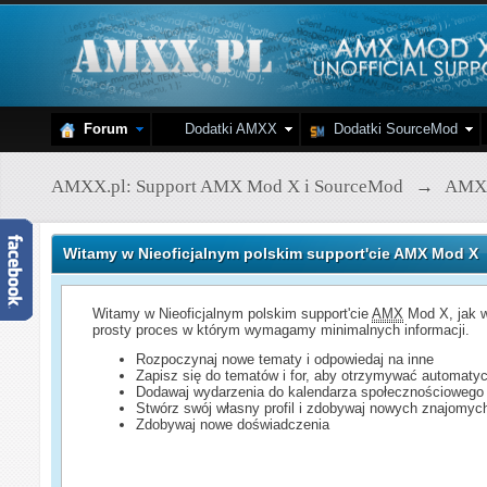
Forum
Dodatki AMXX
Dodatki SourceMod
AMXX.pl: Support AMX Mod X i SourceMod
→
AMX
Witamy w Nieoficjalnym polskim support'cie AMX Mod X
Witamy w Nieoficjalnym polskim support'cie
AMX
Mod X, jak w
prosty proces w którym wymagamy minimalnych informacji.
Rozpoczynaj nowe tematy i odpowiedaj na inne
Zapisz się do tematów i for, aby otrzymywać automatyc
Dodawaj wydarzenia do kalendarza społecznościowego
Stwórz swój własny profil i zdobywaj nowych znajomyc
Zdobywaj nowe doświadczenia