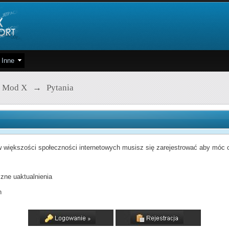
Inne
 Mod X
→
Pytania
 większości społeczności internetowych musisz się zarejestrować aby móc od
zne uaktualnienia
h