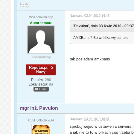
krily
Napisano
03.04.2010 14:46
Wszechwidzący
Autor tematu
'Pavulon', dnia 03 Kwie 2010 - 09:37
AMXBans ? Bo wróżka wyjechała.
Zbanowany
tak posiadam amxbans
Reputacja: -5
Nowy
Postów:
290
Lokalizacja:
da
OFFLINE
mgr inż. Pavulon
Napisano
03.04.2010 16:07
C35H60Br2N2O4
spróbuj wejść w ustawienia serwera
a jak nie to to w plikach coś trzeba 