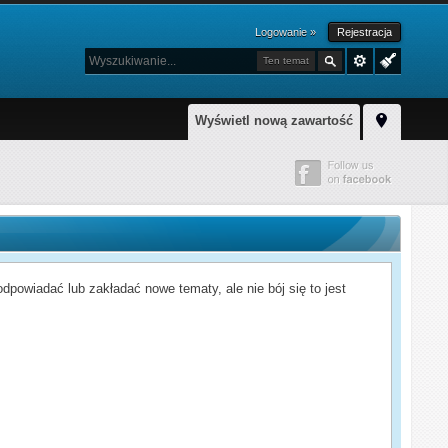
Logowanie »
Rejestracja
Ten temat
Wyświetl nową zawartość
powiadać lub zakładać nowe tematy, ale nie bój się to jest