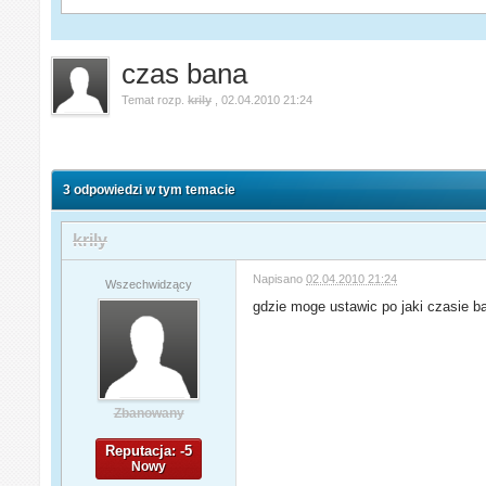
czas bana
Temat rozp.
krily
,
02.04.2010 21:24
3 odpowiedzi w tym temacie
krily
Napisano
02.04.2010 21:24
Wszechwidzący
gdzie moge ustawic po jaki czasie 
Zbanowany
Reputacja: -5
Nowy