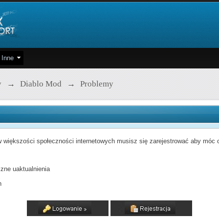
Inne
y
→
Diablo Mod
→
Problemy
 większości społeczności internetowych musisz się zarejestrować aby móc od
zne uaktualnienia
h