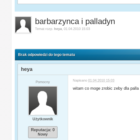
barbarzynca i palladyn
Temat rozp.
heya
,
01.04.2010 15:03
Brak odpowiedzi do tego tematu
heya
Napisano
01.04.2010 15:03
Pomocny
witam co moge zrobic zeby dla palla 
Użytkownik
Reputacja: 0
Nowy