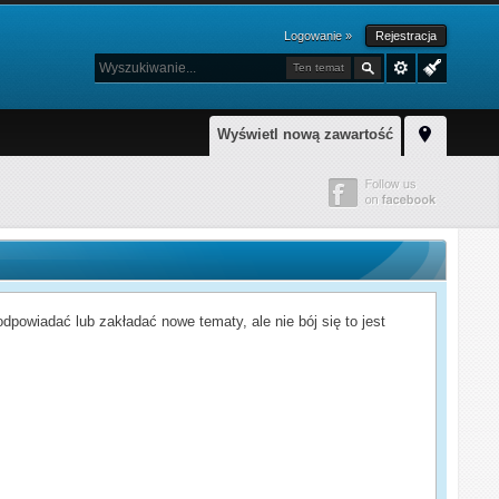
Logowanie »
Rejestracja
Ten temat
Wyświetl nową zawartość
powiadać lub zakładać nowe tematy, ale nie bój się to jest