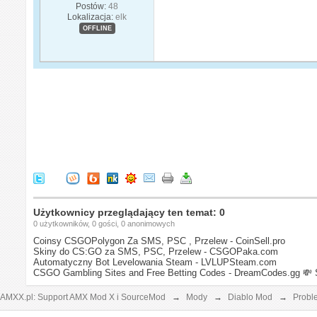
Postów:
48
Lokalizacja:
elk
OFFLINE
Użytkownicy przeglądający ten temat: 0
0 użytkowników, 0 gości, 0 anonimowych
Coinsy CSGOPolygon Za SMS, PSC , Przelew - CoinSell.pro
Skiny do CS:GO za SMS, PSC, Przelew - CSGOPaka.com
Automatyczny Bot Levelowania Steam - LVLUPSteam.com
CSGO Gambling Sites and Free Betting Codes - DreamCodes.gg
💸 
AMXX.pl: Support AMX Mod X i SourceMod
→
Mody
→
Diablo Mod
→
Probl