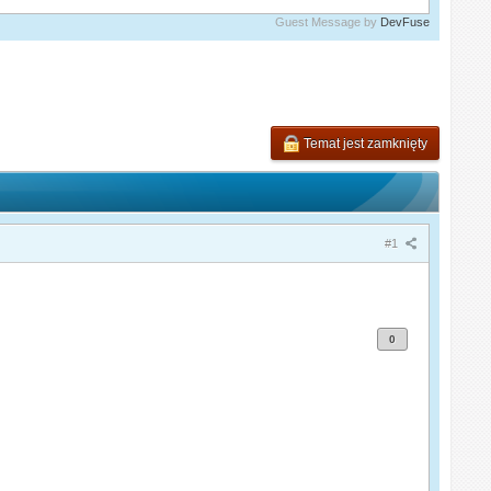
Guest Message by
DevFuse
Temat jest zamknięty
#1
0