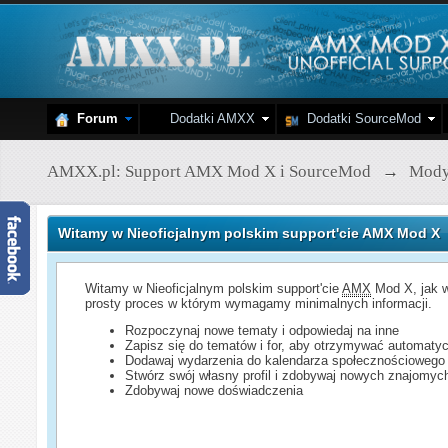
Forum
Dodatki AMXX
Dodatki SourceMod
AMXX.pl: Support AMX Mod X i SourceMod
→
Mod
Witamy w Nieoficjalnym polskim support'cie AMX Mod X
Witamy w Nieoficjalnym polskim support'cie
AMX
Mod X, jak w
prosty proces w którym wymagamy minimalnych informacji.
Rozpoczynaj nowe tematy i odpowiedaj na inne
Zapisz się do tematów i for, aby otrzymywać automatyc
Dodawaj wydarzenia do kalendarza społecznościowego
Stwórz swój własny profil i zdobywaj nowych znajomyc
Zdobywaj nowe doświadczenia