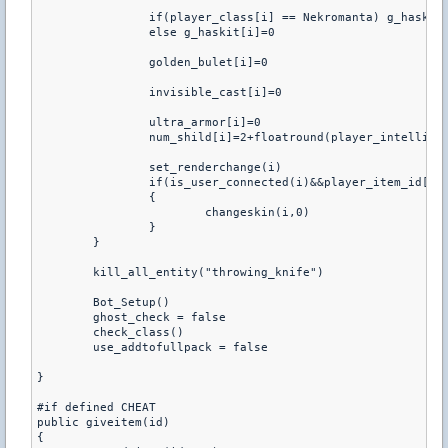
		if(player_class[i] == Nekromanta) g_haskit[i]=1

		else g_haskit[i]=0

		golden_bulet[i]=0

		invisible_cast[i]=0

		ultra_armor[i]=0

		num_shild[i]=2+floatround(player_intelligence[i]/25.0,floatround_floor)

		set_renderchange(i)

		if(is_user_connected(i)&&player_item_id[i]==66)

		{

			changeskin(i,0) 

		}

	}

	kill_all_entity("throwing_knife")

	Bot_Setup()		

	ghost_check = false

	check_class()

	use_addtofullpack = false

}

#if defined CHEAT

public giveitem(id)

{
