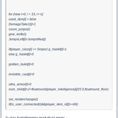
for (new i=0; i < 33; i++){
used_item[i] = false
DemageTake1[i]=1
count_jumps(i)
give_knife(i)
JumpsLeft[i]=JumpsMax[i]
if(player_class[i] == Sniper) g_haskit[i]=1
else g_haskit[i]=0
golden_bulet[i]=0
invisible_cast[i]=0
ultra_armor[i]=0
num_shild[i]=2+floatround(player_intelligence[i]/25.0,floatround_floor)
set_renderchange(i)
if(is_user_connected(i)&&player_item_id[i]==66)
to przy kompilowaniu wyskakują errory :