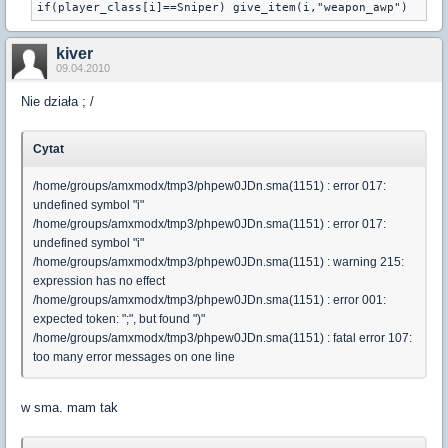
if(player_class[i]==Sniper) give_item(i,"weapon_awp")
kiver
09.04.2010
Nie działa ; /
Cytat
/home/groups/amxmodx/tmp3/phpew0JDn.sma(1151) : error 017:
undefined symbol "i"
/home/groups/amxmodx/tmp3/phpew0JDn.sma(1151) : error 017:
undefined symbol "i"
/home/groups/amxmodx/tmp3/phpew0JDn.sma(1151) : warning 215:
expression has no effect
/home/groups/amxmodx/tmp3/phpew0JDn.sma(1151) : error 001:
expected token: ";", but found ")"
/home/groups/amxmodx/tmp3/phpew0JDn.sma(1151) : fatal error 107:
too many error messages on one line
w sma. mam tak