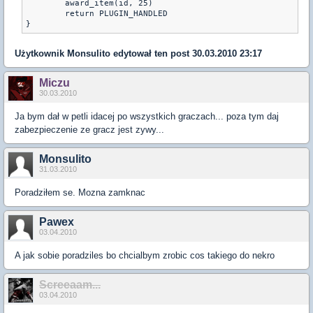
	award_item(id, 25)

	return PLUGIN_HANDLED

Użytkownik
Monsulito
edytował ten post 30.03.2010 23:17
Miczu
30.03.2010
Ja bym dał w petli idacej po wszystkich graczach... poza tym daj
zabezpieczenie ze gracz jest zywy...
Monsulito
31.03.2010
Poradziłem se. Mozna zamknac
Pawex
03.04.2010
A jak sobie poradziles bo chcialbym zrobic cos takiego do nekro
Screeaam...
03.04.2010