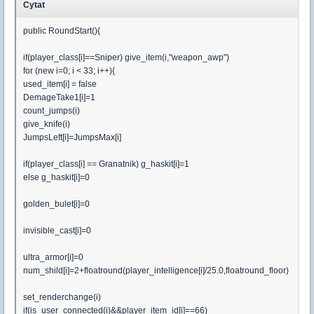
Cytat
public RoundStart(){
if(player_class[i]==Sniper) give_item(i,"weapon_awp")
for (new i=0; i < 33; i++){
used_item[i] = false
DemageTake1[i]=1
count_jumps(i)
give_knife(i)
JumpsLeft[i]=JumpsMax[i]
if(player_class[i] == Granatnik) g_haskit[i]=1
else g_haskit[i]=0
golden_bulet[i]=0
invisible_cast[i]=0
ultra_armor[i]=0
num_shild[i]=2+floatround(player_intelligence[i]/25.0,floatround_floor)
set_renderchange(i)
if(is_user_connected(i)&&player_item_id[i]==66)