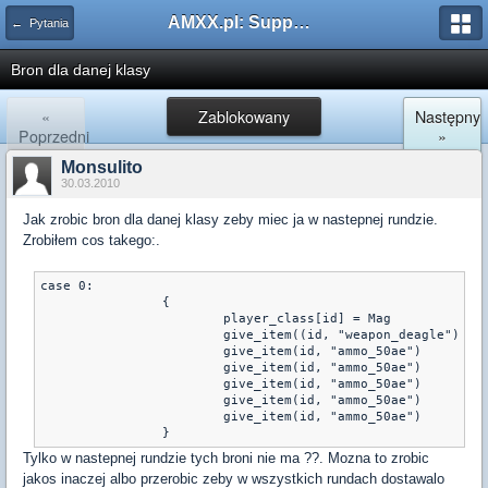
AMXX.pl: Support AMX Mod X i SourceMod
← Pytania
Bron dla danej klasy
«
Zablokowany
Następny
Poprzedni
»
Monsulito
30.03.2010
Jak zrobic bron dla danej klasy zeby miec ja w nastepnej rundzie.
Zrobiłem cos takego:.
case 0: 

		{	

			player_class[id] = Mag		

                        give_item((id, "weapon_deagle")

                        give_item(id, "ammo_50ae")

			give_item(id, "ammo_50ae")

			give_item(id, "ammo_50ae")

			give_item(id, "ammo_50ae")

			give_item(id, "ammo_50ae")	

		}
Tylko w nastepnej rundzie tych broni nie ma ??. Mozna to zrobic
jakos inaczej albo przerobic zeby w wszystkich rundach dostawalo