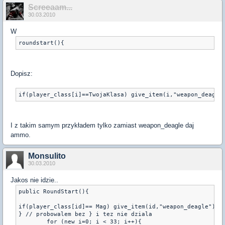
Screeaam...
30.03.2010
W
Dopisz:
I z takim samym przykładem tylko zamiast weapon_deagle daj
ammo.
Monsulito
30.03.2010
Jakos nie idzie..
public RoundStart(){

if(player_class[id]== Mag) give_item(id,"weapon_deagle")

} // probowalem bez } i tez nie dziala

	for (new i=0; i < 33; i++){
