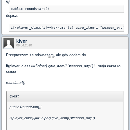
W
public roundstart()
dopisz:
if(player_class[i]==Nekromanta) give_item(i,"weapon_awp")
kiver
09.04.2010
Przepraszam że odśwież
am
, ale gdy dodam do
if(player_class
==Sniper) give_item(i,"weapon_awp") \\ moja klasa to
sniper
roundstart()
Cytat
public RoundStart(){
if(player_class[i]==Sniper) give_item(i,"weapon_awp")