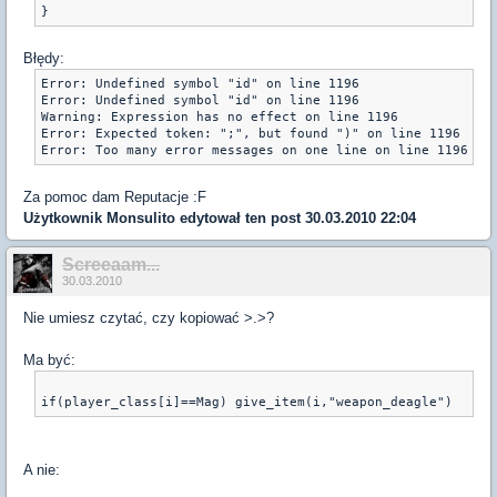
}
Błędy:
Error: Undefined symbol "id" on line 1196

Error: Undefined symbol "id" on line 1196

Warning: Expression has no effect on line 1196

Error: Expected token: ";", but found ")" on line 1196

Za pomoc dam Reputacje :F
Użytkownik
Monsulito
edytował ten post 30.03.2010 22:04
Screeaam...
30.03.2010
Nie umiesz czytać, czy kopiować >.>?
Ma być:
A nie: