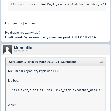
if(player_class[id]== Mag) give_item(id,"weapon_deagle")
U Cb jest [id] u mnie [i]
Po drugie nie zamykaj. }
Użytkownik
Screeaam...
edytował ten post 30.03.2010 22:14
Monsulito
30.03.2010
'Screeaam...', dnia 30 Marz 2010 - 21:13, napisał:
Nie umiesz czytać, czy kopiować >.>?
Ma być:
A nie: