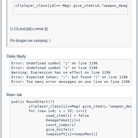
if(player_class[id]== Mag) give_item(id,"weapon_deagle")
U Cb jest [id] u mnie [i]
Po drugie nie zamykaj. }
Dalej błędy :
Error: Undefined symbol "i" on line 1196

Error: Undefined symbol "i" on line 1196

Warning: Expression has no effect on line 1196

Error: Expected token: ";", but found ")" on line 1196

Mam tak
public RoundStart(){

	if(player_class[i]==Mag) give_item(i,"weapon_deagle")

	for (new i=0; i < 33; i++){

		used_item[i] = false

		DemageTake1[i]=1

		count_jumps(i)

		give_knife(i)

		JumpsLeft[i]=JumpsMax[i]
