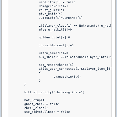
		used_item[i] = false

		DemageTake1[i]=1

		count_jumps(i)

		give_knife(i)

		JumpsLeft[i]=JumpsMax[i]

		if(player_class[i] == Nekromanta) g_haskit[i]=1

		else g_haskit[i]=0

		golden_bulet[i]=0

		invisible_cast[i]=0

		ultra_armor[i]=0

		num_shild[i]=2+floatround(player_intelligence[i]/25.0,floatround_floor)

		set_renderchange(i)

		if(is_user_connected(i)&&player_item_id[i]==66)

		{

			changeskin(i,0) 

		}

	}

	kill_all_entity("throwing_knife")

	Bot_Setup()		

	ghost_check = false

	check_class()

	use_addtofullpack = false
