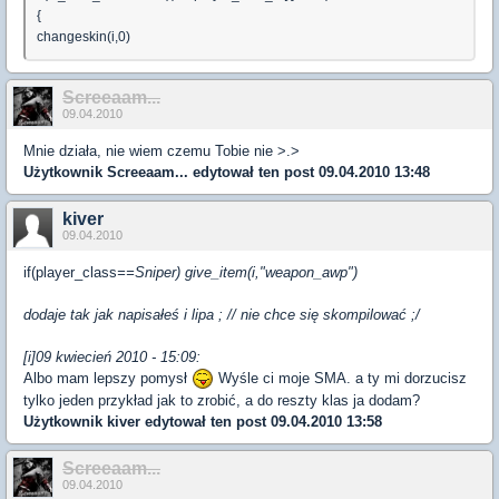
{
changeskin(i,0)
Screeaam...
09.04.2010
Mnie działa, nie wiem czemu Tobie nie >.>
Użytkownik
Screeaam...
edytował ten post 09.04.2010 13:48
kiver
09.04.2010
if(player_class
==Sniper) give_item(i,"weapon_awp")
dodaje tak jak napisałeś i lipa ; // nie chce się skompilować ;/
[i]09 kwiecień 2010 - 15:09:
Albo mam lepszy pomysł
Wyśle ci moje SMA. a ty mi dorzucisz
tylko jeden przykład jak to zrobić, a do reszty klas ja dodam?
Użytkownik
kiver
edytował ten post 09.04.2010 13:58
Screeaam...
09.04.2010