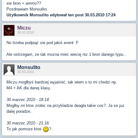
sie bron + ammo??
Pozdrawiam Monsulito
Użytkownik
Monsulito
edytował ten post 30.03.2010 17:24
Miczu
30.03.2010
No trzeba podpiąć sie pod jakiś event :F
Ale ostrzegam, ze tak mozna miec wiecej niz 1 bron danego typu...
Monsulito
30.03.2010
Miczu mogłbyś bardziej wyjaśnić, tak wiem o to mi chodzi np.
M4 + AK dla danej klasy..
30 marzec 2010 - 18:14:
Moglby mi ktos zrobic na przykladzie deagla takie cos?. Ja se juz
dalej poradze..
30 marzec 2010 - 21:16:
To jak pomoze ktos
?..