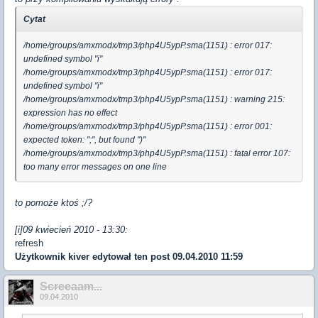
Cytat
/home/groups/amxmodx/tmp3/php4U5ypP.sma(1151) : error 017:
undefined symbol "i"
/home/groups/amxmodx/tmp3/php4U5ypP.sma(1151) : error 017:
undefined symbol "i"
/home/groups/amxmodx/tmp3/php4U5ypP.sma(1151) : warning 215:
expression has no effect
/home/groups/amxmodx/tmp3/php4U5ypP.sma(1151) : error 001:
expected token: ";", but found ")"
/home/groups/amxmodx/tmp3/php4U5ypP.sma(1151) : fatal error 107:
too many error messages on one line
to pomoże ktoś ;/?
[i]09 kwiecień 2010 - 13:30:
refresh
Użytkownik
kiver
edytował ten post 09.04.2010 11:59
Screeaam...
09.04.2010