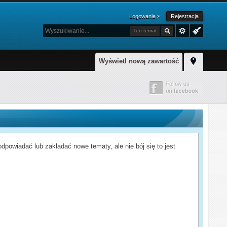
Logowanie »
Rejestracja
Ten temat
Wyświetl nową zawartość
powiadać lub zakładać nowe tematy, ale nie bój się to jest