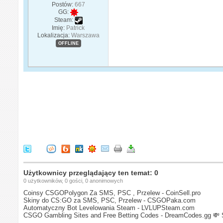
Postów:
667
GG:
Steam:
Imię:
Patrick
Lokalizacja:
Warszawa
OFFLINE
Użytkownicy przeglądający ten temat: 0
0 użytkowników, 0 gości, 0 anonimowych
Coinsy CSGOPolygon Za SMS, PSC , Przelew - CoinSell.pro
Skiny do CS:GO za SMS, PSC, Przelew - CSGOPaka.com
Automatyczny Bot Levelowania Steam - LVLUPSteam.com
CSGO Gambling Sites and Free Betting Codes - DreamCodes.gg
💸 