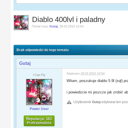
Diablo 400lvl i paladny
Temat rozp.
Gutaj
,
28.03.2010 10:54
Brak odpowiedzi do tego tematu
Gutaj
Napisano
28.03.2010 10:54
I Can Fly
Witam, poszukuje diablo 5.9l (sql) pr
i powiedzcie mi jeszcze jak zrobić 
Użytkownik
Gutaj
edytował ten pos
Power User
Reputacja: 161
Profesjonalista