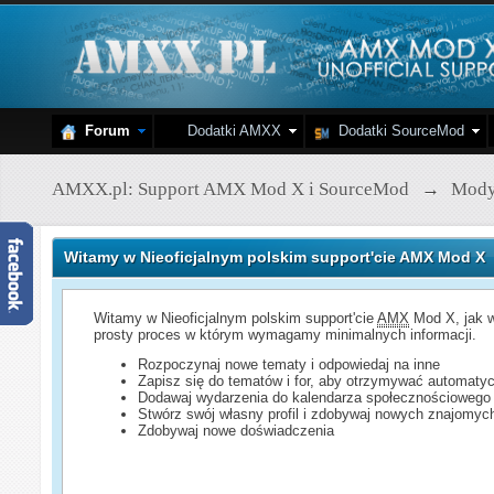
Forum
Dodatki AMXX
Dodatki SourceMod
AMXX.pl: Support AMX Mod X i SourceMod
→
Mod
Witamy w Nieoficjalnym polskim support'cie AMX Mod X
Witamy w Nieoficjalnym polskim support'cie
AMX
Mod X, jak w
prosty proces w którym wymagamy minimalnych informacji.
Rozpoczynaj nowe tematy i odpowiedaj na inne
Zapisz się do tematów i for, aby otrzymywać automatyc
Dodawaj wydarzenia do kalendarza społecznościowego
Stwórz swój własny profil i zdobywaj nowych znajomyc
Zdobywaj nowe doświadczenia