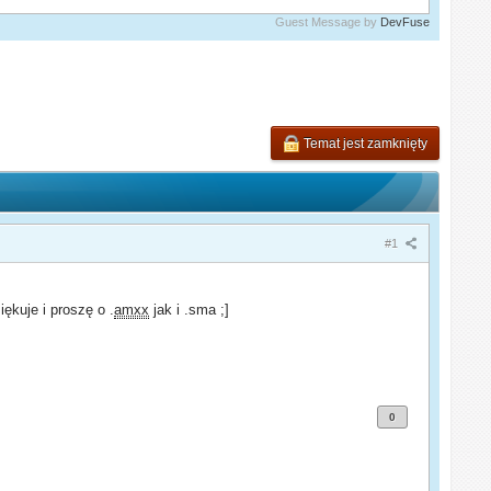
Guest Message by
DevFuse
Temat jest zamknięty
#1
iękuje i proszę o .
amxx
jak i .sma ;]
0