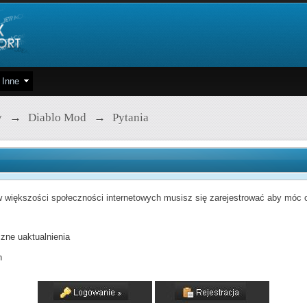
Inne
y
→
Diablo Mod
→
Pytania
 większości społeczności internetowych musisz się zarejestrować aby móc od
zne uaktualnienia
h