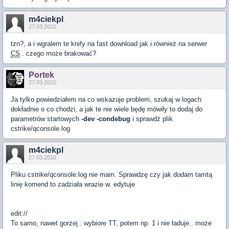
m4ciekpl
27.03.2010
tzn?, a i wgralem te knify na fast download jak i również na serwer
CS
.. czego może brakować?
Portek
27.03.2010
Ja tylko powiedziałem na co wskazuje problem, szukaj w logach
dokładnie o co chodzi, a jak te nie wiele będę mówiły to dodaj do
parametrów startowych
-dev -condebug
i sprawdź plik
cstrike/qconsole.log
m4ciekpl
27.03.2010
Pliku cstrike/qconsole.log nie mam. Sprawdzę czy jak dodam tamtą
linię komend to zadziała wrazie w. edytuje
edit://
To samo, nawet gorzej.. wybiore TT, potem np. 1 i nie ładuje.. może