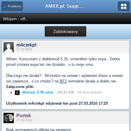
AMXX.pl: Support AMX Mod X i SourceMod
← Problemy
Wbijam - off..
Zablokowany
m4ciekpl
27.03.2010
Witam. Korzystam z diablomod 5.2h, zmieniłem tylko expa.. Dobra.
przed zmiana expa tez nie dzialalo.. o to moje sma.
Dlaczego nie działa?.. Wchodze na serwer i wybieram klase a serwer
sie zawiesza.. o co chodzi? na
BF2
normalnie dziala a diablo nie..
Załączone pliki
dbmod_5.4h.sma
193,51 KB
64 Ilość pobrań
Użytkownik
m4ciekpl
edytował ten post 27.03.2010 17:25
Portek
27.03.2010
Brak wymaganych plików na serwerze.