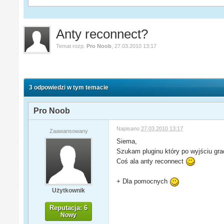
Anty reconnect?
Temat rozp.
Pro Noob
,
27.03.2010 13:17
3 odpowiedzi w tym temacie
Pro Noob
Napisano
27.03.2010 13:17
Zaawansowany
Siema,
Szukam pluginu który po wyjściu gra
Coś ala anty reconnect
+ Dla pomocnych
Użytkownik
Reputacja: 6
Nowy