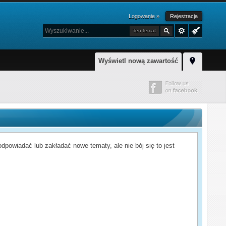
Logowanie »
Rejestracja
Ten temat
Wyświetl nową zawartość
powiadać lub zakładać nowe tematy, ale nie bój się to jest