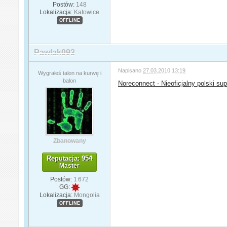
Postów:
148
Lokalizacja:
Katowice
OFFLINE
Pawlak093
Napisano
27.03.2010 13:19
Wygrałeś talon na kurwę i
balon
Noreconnect - Nieoficjalny polski su
Zbanowany
Reputacja: 954
Master
Postów:
1 672
GG:
Lokalizacja:
Mongolia
OFFLINE