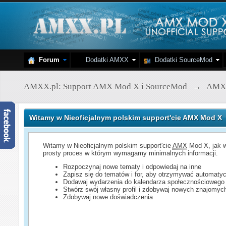
Forum
Dodatki AMXX
Dodatki SourceMod
AMXX.pl: Support AMX Mod X i SourceMod
→
AMX
Witamy w Nieoficjalnym polskim support'cie AMX Mod X
Witamy w Nieoficjalnym polskim support'cie
AMX
Mod X, jak w
prosty proces w którym wymagamy minimalnych informacji.
Rozpoczynaj nowe tematy i odpowiedaj na inne
Zapisz się do tematów i for, aby otrzymywać automatyc
Dodawaj wydarzenia do kalendarza społecznościowego
Stwórz swój własny profil i zdobywaj nowych znajomyc
Zdobywaj nowe doświadczenia