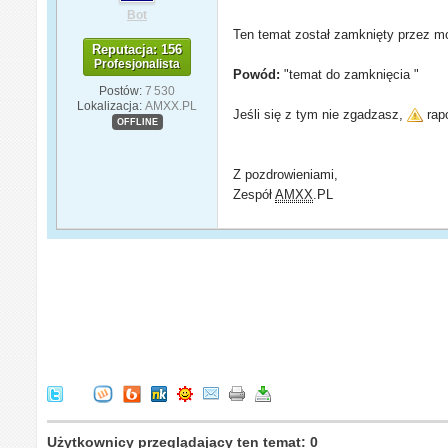
Bot
Ten temat został zamknięty przez mo
Reputacja: 156
Profesjonalista
Powód:
"temat do zamknięcia "
Postów:
7 530
Lokalizacja:
AMXX.PL
Jeśli się z tym nie zgadzasz,
rapo
OFFLINE
Z pozdrowieniami,
Zespół
AMXX
.PL
Użytkownicy przeglądający ten temat: 0