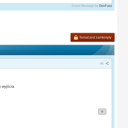
Guest Message by
DevFuse
Temat jest zamknięty
#1
 wyjścia.
0