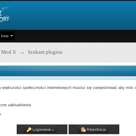
Inne
 Mod X
→
Szukam pluginu
 większości społeczności internetowych musisz się zarejestrować aby móc od
zne uaktualnienia
h