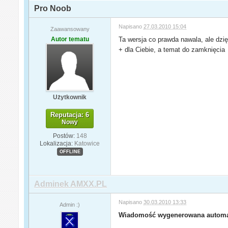
Pro Noob
Napisano
27.03.2010 15:04
Zaawansowany
Autor tematu
Ta wersja co prawda nawala, ale dzię
+ dla Ciebie, a temat do zamknięcia
Użytkownik
Reputacja: 6
Nowy
Postów:
148
Lokalizacja:
Katowice
OFFLINE
Adminek AMXX.PL
Napisano
30.03.2010 13:33
Admin :)
Wiadomość wygenerowana automa