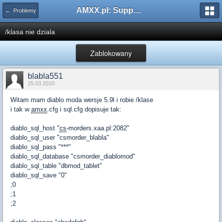
AMXX.pl: Support AMX Mod X i SourceMod
← Problemy
/klasa nie dziala
Zablokowany
blabla551
25.03.2010
Witam mam diablo moda wersje 5.9l i robie /klase
i tak w
amxx
.cfg i sql.cfg dopisuje tak:
diablo_sql_host "
cs
-morders.xaa.pl:2082"
diablo_sql_user "csmorder_blabla"
diablo_sql_pass "***"
diablo_sql_database "csmorder_diablomod"
diablo_sql_table "dbmod_tablet"
diablo_sql_save "0"
;0
;1
;2