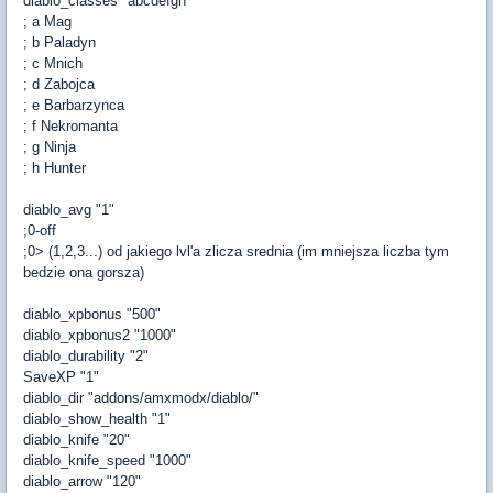
diablo_classes "abcdefgh"
; a Mag
; b Paladyn
; c Mnich
; d Zabojca
; e Barbarzynca
; f Nekromanta
; g Ninja
; h Hunter
diablo_avg "1"
;0-off
;0> (1,2,3...) od jakiego lvl'a zlicza srednia (im mniejsza liczba tym
bedzie ona gorsza)
diablo_xpbonus "500"
diablo_xpbonus2 "1000"
diablo_durability "2"
SaveXP "1"
diablo_dir "addons/amxmodx/diablo/"
diablo_show_health "1"
diablo_knife "20"
diablo_knife_speed "1000"
diablo_arrow "120"