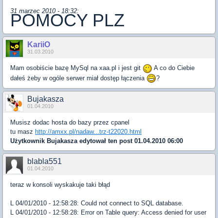
31 marzec 2010 - 18:32:
POMOCY PLZ
KariiO
31.03.2010
Mam osobiście bazę MySql na xaa.pl i jest git
A co do Ciebie
dałeś żeby w ogóle serwer miał dostęp łączenia
?
Bujakasza
01.04.2010
Musisz dodac hosta do bazy przez cpanel
tu masz
http://amxx.pl/nadaw...trz-t22020.html
Użytkownik
Bujakasza
edytował ten post 01.04.2010 06:00
blabla551
01.04.2010
teraz w konsoli wyskakuje taki błąd
L 04/01/2010 - 12:58:28: Could not connect to SQL database.
L 04/01/2010 - 12:58:28: Error on Table query: Access denied for user