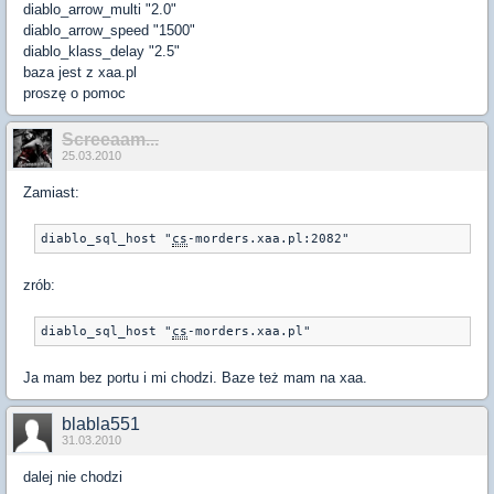
diablo_arrow_multi "2.0"
diablo_arrow_speed "1500"
diablo_klass_delay "2.5"
baza jest z xaa.pl
proszę o pomoc
Screeaam...
25.03.2010
Zamiast:
diablo_sql_host "
cs
-morders.xaa.pl:2082"
zrób:
diablo_sql_host "
cs
-morders.xaa.pl"
Ja mam bez portu i mi chodzi. Baze też mam na xaa.
blabla551
31.03.2010
dalej nie chodzi