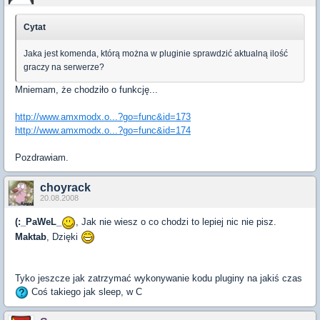
Cytat
Jaka jest komenda, którą można w pluginie sprawdzić aktualną ilość
graczy na serwerze?
Mniemam, że chodziło o funkcję...
http://www.amxmodx.o...?go=func&id=173
http://www.amxmodx.o...?go=func&id=174
Pozdrawiam.
choyrack
20.08.2008
(:_PaWeL_
, Jak nie wiesz o co chodzi to lepiej nic nie pisz.
Maktab
, Dzięki
Tyko jeszcze jak zatrzymać wykonywanie kodu pluginy na jakiś czas
Coś takiego jak sleep, w C