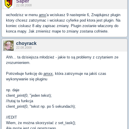
Saper
22.08.2008
wchodzisz w menu
amx
'a wciskasz 9 nastepnie 6, Znajdujesz plugin
ktory chcesz zatrzymac i wciskasz cyferke pod ktora jest plugin. Na
koniec ciskasz 8 aby zapisac zmiany. Plugin zostanie wlaczony do
konca mapy. Jak zmienisz mape to zmiany zostana cofniete.
choyrack
22.08.2008
Ahh... ta dzisiejsza młodzież - jakie to są problemy z czytaniem ze
zrozumieniem.
Potrzebuje funkcję do
amxx
, która zatrzymuje na jakiś czas
wykonywanie się pluginu
np. daje
client_print(0, "jeden tekst);
//tutaj ta funkcja
client_print(0, "tekst np. po 5 sekundach);
//EDIT
Wiem, że można skorzystać z set_task();
Ale może jest coś prostszego.