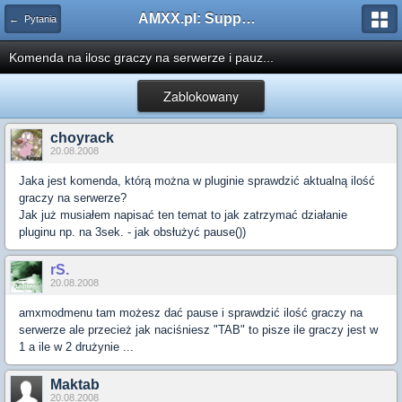
AMXX.pl: Support AMX Mod X i SourceMod
← Pytania
Komenda na ilosc graczy na serwerze i pauz...
Zablokowany
choyrack
20.08.2008
Jaka jest komenda, którą można w pluginie sprawdzić aktualną ilość
graczy na serwerze?
Jak już musiałem napisać ten temat to jak zatrzymać działanie
pluginu np. na 3sek. - jak obsłużyć pause())
rS.
20.08.2008
amxmodmenu tam możesz dać pause i sprawdzić ilość graczy na
serwerze ale przecież jak naciśniesz "TAB" to pisze ile graczy jest w
1 a ile w 2 drużynie ...
Maktab
20.08.2008