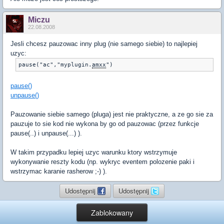
Miczu
22.08.2008
Jesli chcesz pauzowac inny plug (nie samego siebie) to najlepiej
uzyc:
pause("ac","myplugin.
amxx
")
pause()
unpause()
Pauzowanie siebie samego (pluga) jest nie praktyczne, a ze go sie za
pauzuje to sie kod nie wykona by go od pauzowac (przez funkcje
pause(..) i unpause(...) ).
W takim przypadku lepiej uzyc warunku ktory wstrzymuje
wykonywanie reszty kodu (np. wykryc eventem polozenie paki i
wstrzymac karanie rasherow ;-) ).
Udostępnij
Udostępnij
Zablokowany