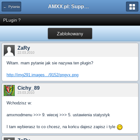
AMXX.pl: Support AMX Mod X i SourceMod
← Pytania
PLugin ?
Zablokowany
ZaRy
22.03.2010
Witam. mam pytanie jak sie nazywa ten plugin?
http://img291.images.../9152/pngyx.png
Cichy_89
23.03.2010
Wchodzisz w:
amxmodmenu >>> 9. wiecej >>> 5. ustawienia statystyk
I tam wybierasz to co chcesz, na końcu dajesz zapisz i tyle