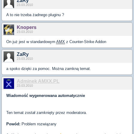
ZaRy
23.03.2010
A to nie trzeba żadnego pluginu ?
Knopers
23.03.2010
On już jest w standardowym
AMX
z Counter-Strike Addon
ZaRy
23.03.2010
a spoko dzięki za pomoc. Można zamkną temat.
Adminek AMXX.PL
23.03.2010
Wiadomość wygenerowana automatycznie
Ten temat został zamknięty przez moderatora.
Powód:
Problem rozwiązany