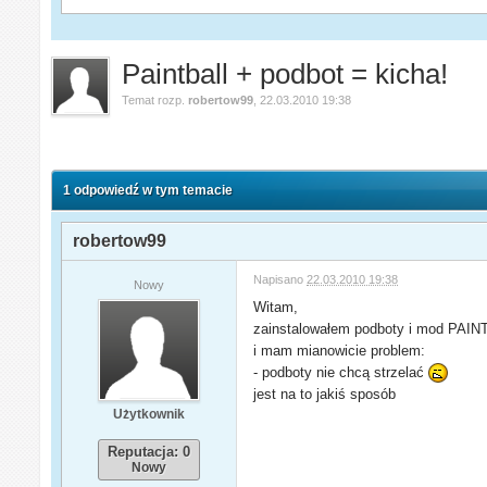
Paintball + podbot = kicha!
Temat rozp.
robertow99
,
22.03.2010 19:38
1 odpowiedź w tym temacie
robertow99
Napisano
22.03.2010 19:38
Nowy
Witam,
zainstalowałem podboty i mod PAI
i mam mianowicie problem:
- podboty nie chcą strzelać
jest na to jakiś sposób
Użytkownik
Reputacja: 0
Nowy