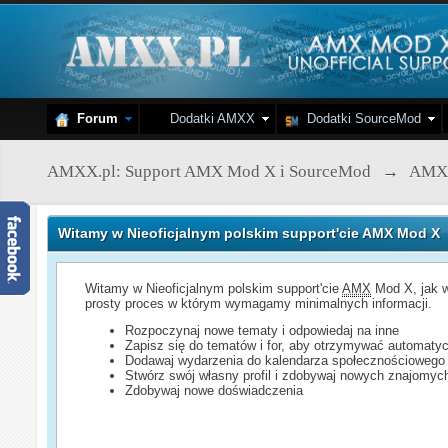
Forum
Dodatki AMXX
Dodatki SourceMod
AMXX.pl: Support AMX Mod X i SourceMod
→
AMX
Witamy w Nieoficjalnym polskim support'cie AMX Mod X
Witamy w Nieoficjalnym polskim support'cie
AMX
Mod X, jak w
prosty proces w którym wymagamy minimalnych informacji.
Rozpoczynaj nowe tematy i odpowiedaj na inne
Zapisz się do tematów i for, aby otrzymywać automatyc
Dodawaj wydarzenia do kalendarza społecznościowego
Stwórz swój własny profil i zdobywaj nowych znajomyc
Zdobywaj nowe doświadczenia