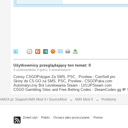
Użytkownicy przeglądający ten temat: 0
0 użytkowników, 0 gości, 0 anonimowych
Coinsy CSGOPolygon Za SMS, PSC , Przelew - CoinSell.pro
Skiny do CS:GO za SMS, PSC, Przelew - CSGOPaka.com
Automatyczny Bot Levelowania Steam - LVLUPSteam.com
CSGO Gambling Sites and Free Betting Codes - DreamCodes.gg
💸 
AMXX.pl: Support AMX Mod X i SourceMod
→
AMX Mod X
→
Problemy
Zmień styl
Polski
Oznacz jako przeczytane
Pomoc