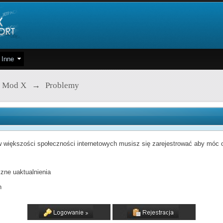
Inne
 Mod X
→
Problemy
 większości społeczności internetowych musisz się zarejestrować aby móc od
zne uaktualnienia
h