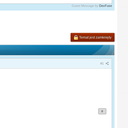
Guest Message by
DevFuse
Temat jest zamknięty
#1
0