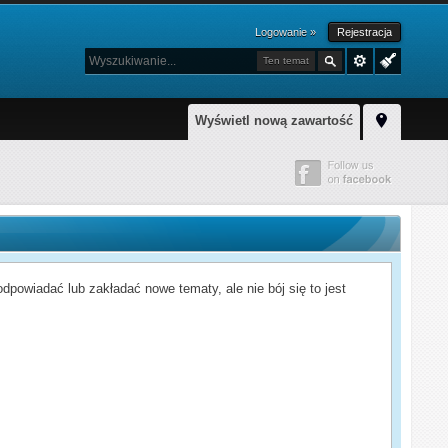
Logowanie »
Rejestracja
Ten temat
Wyświetl nową zawartość
powiadać lub zakładać nowe tematy, ale nie bój się to jest