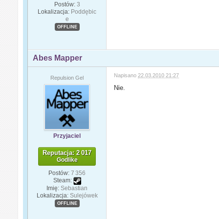
Postów:
3
Lokalizacja:
Poddębic
e
OFFLINE
Abes Mapper
Napisano
22.03.2010 21:27
Repulsion Gel
Nie.
Przyjaciel
Reputacja: 2 017
Godlike
Postów:
7 356
Steam:
Imię:
Sebastian
Lokalizacja:
Sulejówek
OFFLINE