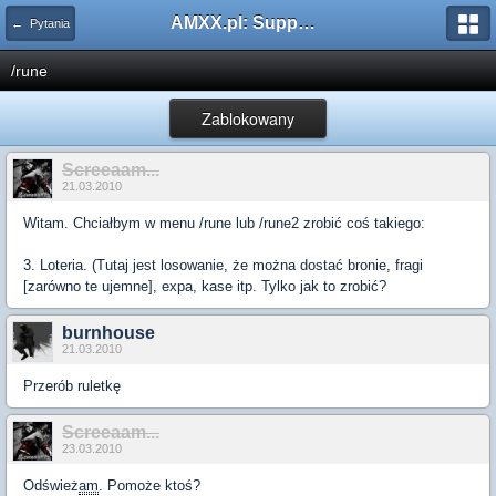
AMXX.pl: Support AMX Mod X i SourceMod
← Pytania
/rune
Zablokowany
Screeaam...
21.03.2010
Witam. Chciałbym w menu /rune lub /rune2 zrobić coś takiego:
3. Loteria. (Tutaj jest losowanie, że można dostać bronie, fragi
[zarówno te ujemne], expa, kase itp. Tylko jak to zrobić?
burnhouse
21.03.2010
Przerób ruletkę
Screeaam...
23.03.2010
Odśwież
am
. Pomoże ktoś?