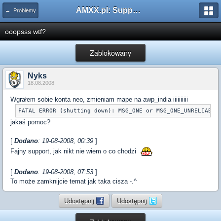
AMXX.pl: Support AMX Mod X i SourceMod
← Problemy
ooopsss wtf?
Zablokowany
Nyks
18.08.2008
Wgrałem sobie konta neo, zmieniam mape na awp_india iiiiiiiiii
FATAL ERROR (shutting down): MSG_ONE or MSG_ONE_UNRELIABLE
jakaś pomoc?
[
Dodano
: 19-08-2008, 00:39
]
Fajny support, jak nikt nie wiem o co chodzi
[
Dodano
: 19-08-2008, 07:53
]
To może zamknijcie temat jak taka cisza -.^
Udostępnij
Udostępnij