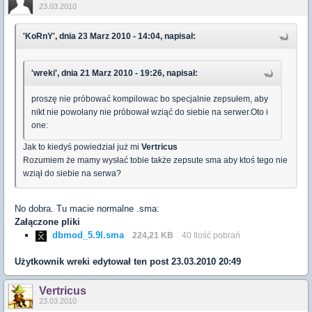
23.03.2010
'KoRnY', dnia 23 Marz 2010 - 14:04, napisał:
'wreki', dnia 21 Marz 2010 - 19:26, napisał:
proszę nie próbować kompilowac bo specjalnie zepsułem, aby
nikt nie powołany nie próbował wziąć do siebie na serwer.Oto i
one:
Jak to kiedyś powiedział już mi
Vertricus
Rozumiem że mamy wysłać tobie także zepsute sma aby ktoś tego nie
wziął do siebie na serwa?
No dobra. Tu macie normalne .sma:
Załączone pliki
dbmod_5.9l.sma
224,21 KB
40 Ilość pobrań
Użytkownik
wreki
edytował ten post 23.03.2010 20:49
Vertricus
23.03.2010