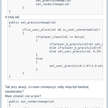
		set_gravitychange(id)

		set_renderchange(id)

	}

}
A tutaj tak:
public set_gravitychange(id)

{

	if(is_user_alive(id) && is_user_connected(id))

	{

		if(player_class[id] == Ninja)

		{

			if(player_b_gravity[id]>6) set_user_gravity(id, 0.17)

			else if(player_b_gravity[id]>3) set_user_gravity(id, 0.2)

			else set_user_gravity(id, 0.25)

		}

		else

		{

			set_user_gravity(id,1.0*(1.0-player_b_gravity[id]/12.0))

		}

	}

}
Tak przy okazji, co mam zmniejszyć żeby ninja był bardziej
niewidzialny?
Mam zmienić coś w tym?
public set_renderchange(id)

{
