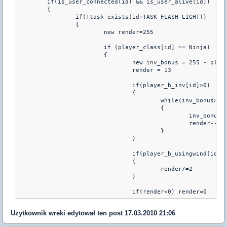
	if(is_user_connected(id) && is_user_alive(id))

	{	

		if(!task_exists(id+TASK_FLASH_LIGHT))

		{

			new render=255

			if (player_class[id] == Ninja)

			{

				new inv_bonus = 255 - player_b_inv[id]

				render = 13

				if(player_b_inv[id]>0)

				{

					while(inv_bonus>0)

					{

						inv_bonus-=20

						render--

					}

				}

				if(player_b_usingwind[id]==1)

				{

					render/=2

				}

				if(render<0) render=0
Użytkownik
wreki
edytował ten post 17.03.2010 21:06