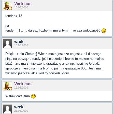
Vertricus
18.03.2010
render = 13
na
render = 1 // tu dajesz liczbe im mniej tym mniejsza widoczność
wreki
18.03.2010
Dzięki, + dla Ciebie ;] Wiesz może jeszcze co jest źle i dlaczego
ninja na początku rundy, jeśli nie zmieni bronie to mozne normalnie
latać, tzn. ma zmniejszoną grawitację a jak np. naciśnie Q bądź
spróbuje zmienić na inną broń to już ma grawitację 800. Jeśli mam
wstawić jeszcze jakiś kod to powiedz który.
Vertricus
19.03.2010
Wstaw całe sma
wreki
21.03.2010