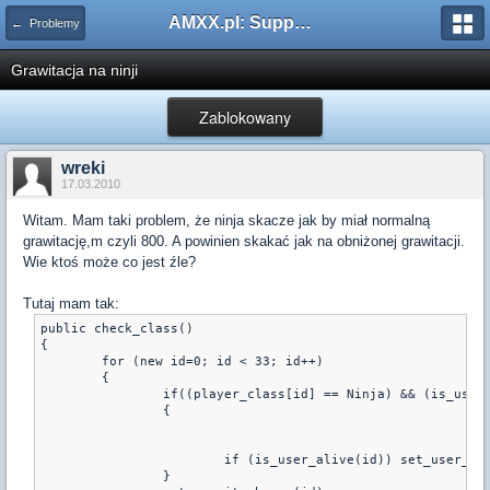
AMXX.pl: Support AMX Mod X i SourceMod
← Problemy
Grawitacja na ninji
Zablokowany
wreki
17.03.2010
Witam. Mam taki problem, że ninja skacze jak by miał normalną
grawitację,m czyli 800. A powinien skakać jak na obniżonej grawitacji.
Wie ktoś może co jest źle?
Tutaj mam tak:
public check_class()

{

	for (new id=0; id < 33; id++)

	{

  		if((player_class[id] == Ninja) && (is_user_connected(id)))

		{

			if (is_user_alive(id)) set_user_armor(id,100)	

		}
