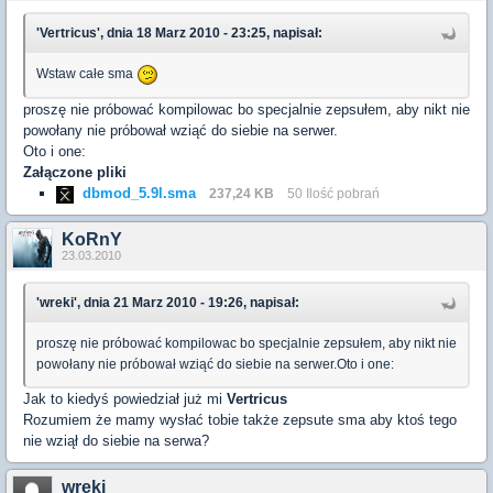
'Vertricus', dnia 18 Marz 2010 - 23:25, napisał:
Wstaw całe sma
proszę nie próbować kompilowac bo specjalnie zepsułem, aby nikt nie
powołany nie próbował wziąć do siebie na serwer.
Oto i one:
Załączone pliki
dbmod_5.9l.sma
237,24 KB
50 Ilość pobrań
KoRnY
23.03.2010
'wreki', dnia 21 Marz 2010 - 19:26, napisał:
proszę nie próbować kompilowac bo specjalnie zepsułem, aby nikt nie
powołany nie próbował wziąć do siebie na serwer.Oto i one:
Jak to kiedyś powiedział już mi
Vertricus
Rozumiem że mamy wysłać tobie także zepsute sma aby ktoś tego
nie wziął do siebie na serwa?
wreki