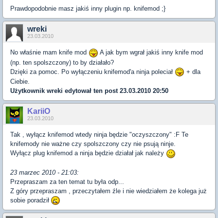
Prawdopodobnie masz jakiś inny plugin np. knifemod ;}
wreki
23.03.2010
No właśnie mam knife mod
A jak bym wgrał jakiś inny knife mod
(np. ten spolszczony) to by działało?
Dzięki za pomoc. Po wyłączeniu knifemod'a ninja poleciał
+ dla
Ciebie.
Użytkownik
wreki
edytował ten post 23.03.2010 20:50
KariiO
23.03.2010
Tak , wyłącz knifemod wtedy ninja będzie "oczyszczony" :F Te
knifemody nie ważne czy spolszczony czy nie psują ninje.
Wyłącz plug knifemod a ninja będzie działał jak należy
23 marzec 2010 - 21:03:
Przepraszam za ten temat tu była odp...
Z góry przepraszam , przeczytałem źle i nie wiedziałem że kolega już
sobie poradził