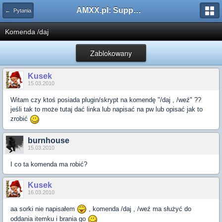
AMXX.pl: Support AMX Mod X i SourceMod
← Pytania
Komenda /daj
Zablokowany
Kusek
15.03.2010
Witam czy ktoś posiada plugin/skrypt na komendę "/daj , /weź" ??
jeśli tak to może tutaj dać linka lub napisać na pw lub opisać jak to
zrobić
burnhouse
15.03.2010
I co ta komenda ma robić?
Kusek
16.03.2010
aa sorki nie napisałem
, komenda /daj , /weź ma służyć do
oddania itemku i brania go