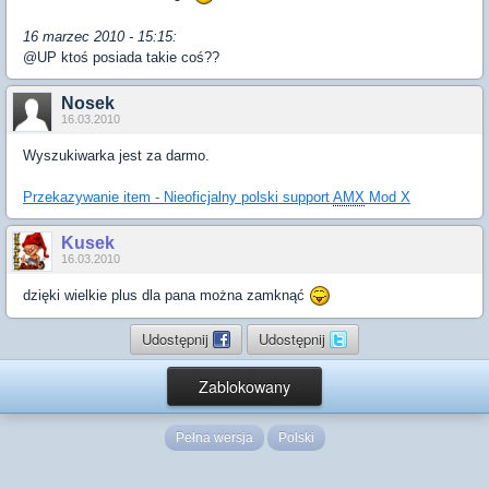
16 marzec 2010 - 15:15:
@UP ktoś posiada takie coś??
Nosek
16.03.2010
Wyszukiwarka jest za darmo.
Przekazywanie item - Nieoficjalny polski support
AMX
Mod X
Kusek
16.03.2010
dzięki wielkie plus dla pana można zamknąć
Udostępnij
Udostępnij
Zablokowany
Pełna wersja
Polski