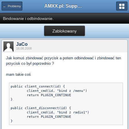
AMXX.pl: Support AMX Mod X i SourceMod
← Problemy
Bindowanie i odbindowanie.
Zablokowany
JaCo
16.08.2008
Jak komuś zbindować przycisk a potem odbindować i zbindować ten
przycisk co był poprzednio ?
mam takie coś
public client_connect(id) {

	client_cmd(id, "bind z /menu")

        return PLUGIN_CONTINUE

}

public client_disconnect(id) {

	client_cmd(id, "bind z radio1")

	return PLUGIN_CONTINUE

}