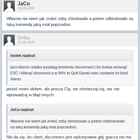
JaCo
18.08.2008
Własnie nie wiem jak zrobić zeby zbindowało a potem odbindowało na
taką komendę jaką miał poprzednio .
Seba
19.08.2008
tosiek napisał
jaco klienci rzadko wysyłają komendy disconnect ( bo trzeba wcisnąć
ESC i kliknąć disonnect a w 99% to Quit Game) wiec zostanie im bind
/menu
jesteś moim idolem, ale proszę Cię, nie ośmieszaj się, ew. nie
wprowadzaj w błąd innych.
JaCo napisał
Własnie nie wiem jak zrobić zeby zbindowało a potem odbindowało
na taką komendę jaką miał poprzednio .
Nie da się, bo client_disconnect jest wykonywane gdy gracza nie ma