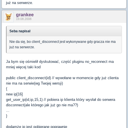
już na serwerze.
grankee
19.08.2008
Seba napisał
Nie da się, bo client_disconnect jest wykonywane gdy gracza nie ma
już na serwerze.
Ja bym się ośmielił dyskutować, część pluginu no_reconnect ma
mniej więcej taki kod
public client_disconnect(id) // wywołane w momencie gdy już clienta
nie ma na serwie(wg Twojej wersji)
{
new ip[16]
get_user_ip(id,ip,15,1) // pobiera ip klienta który wysłał do serwera
disconnect(ale którego jak już go nie ma??)
...
}
dodamże ip jest pobierane poprawnie