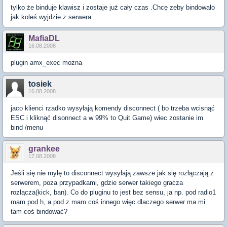
tylko że binduje klawisz i zostaje już cały czas .Chcę zeby bindowało
jak koleś wyjdzie z serwera.
MafiaDL
16.08.2008
plugin amx_exec mozna
tosiek
16.08.2008
jaco klienci rzadko wysyłają komendy disconnect ( bo trzeba wcisnąć
ESC i kliknąć disonnect a w 99% to Quit Game) wiec zostanie im
bind /menu
grankee
17.08.2008
Jeśli się nie mylę to disconnect wysyłają zawsze jak się rozłączają z
serwerem, poza przypadkami, gdzie serwer takiego gracza
rozłącza(kick, ban). Co do pluginu to jest bez sensu, ja np. pod radio1
mam pod h, a pod z mam coś innego więc dlaczego serwer ma mi
tam coś bindować?