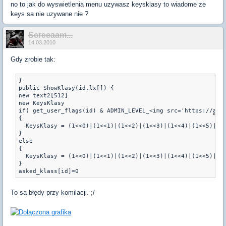
no to jak do wyswietlenia menu uzywasz keysklasy to wiadome ze
keys sa nie uzywane nie ?
Screeaam...
14.03.2010
Gdy zrobie tak:
} 

public ShowKlasy(id,lx[]) {

new text2[512]

new KeysKlasy

if( get_user_flags(id) & ADMIN_LEVEL_<img src='https://
amx
{

  KeysKlasy = (1<<0)|(1<<1)|(1<<2)|(1<<3)|(1<<4)|(1<<5)|(1<
}

else 

{

  KeysKlasy = (1<<0)|(1<<1)|(1<<2)|(1<<3)|(1<<4)|(1<<5)|(1<
}

To są błędy przy komilacji. ;/