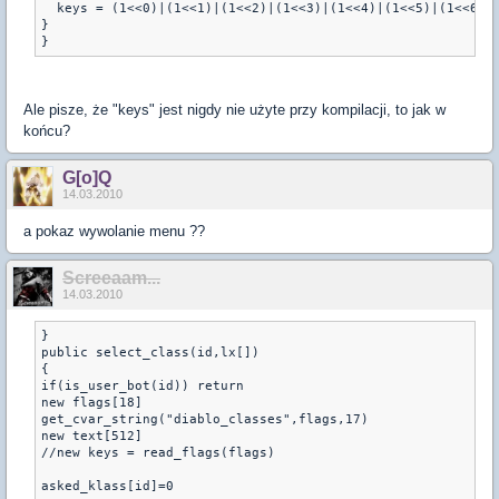
  keys = (1<<0)|(1<<1)|(1<<2)|(1<<3)|(1<<4)|(1<<5)|(1<<6)  
}

}
Ale pisze, że "keys" jest nigdy nie użyte przy kompilacji, to jak w
końcu?
G[o]Q
14.03.2010
a pokaz wywolanie menu ??
Screeaam...
14.03.2010
}

public select_class(id,lx[])

{

if(is_user_bot(id)) return

new flags[18]

get_cvar_string("diablo_classes",flags,17)

new text[512]

//new keys = read_flags(flags)

asked_klass[id]=0
