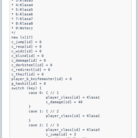
* 3:Klasa3

* 4:Klasa4

* 5:Klasa5

* 6:Klasa6

* 7:Klasa7

* 8:Klasa8

* 0:Wstecz

*/

new lx[17]

c_jump[id] = 0

c_resp[id] = 0

c_widz[id] = 0

c_blind[id] = 0

c_damage[id] = 0

c_darksteel[id] = 0

c_redirect[id] = 0

c_theif[id] = 0

player_b_knifemaster[id] = 0

g_haskit[id] = 0

switch (key) {

        case 0: { // 1

                player_class[id] = Klasa1

                c_damage[id] = 40

        }

        case 1: { // 2

                player_class[id] = Klasa2

        }

        case 2: { // 3

                player_class[id] = Klasa3

                c_jump[id] = 3
