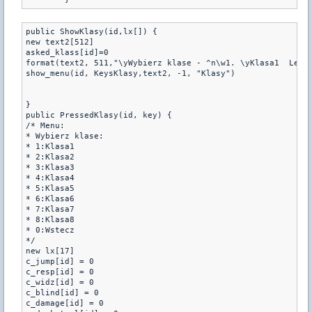
public ShowKlasy(id,lx[]) {

new text2[512]

asked_klass[id]=0

format(text2, 511,"\yWybierz klase - ^n\w1. \yKlasa1  Leve
show_menu(id, KeysKlasy,text2, -1, "Klasy")

}

public PressedKlasy(id, key) {

/* Menu:

* Wybierz klase:

* 1:Klasa1

* 2:Klasa2

* 3:Klasa3

* 4:Klasa4

* 5:Klasa5

* 6:Klasa6

* 7:Klasa7

* 8:Klasa8

* 0:Wstecz

*/

new lx[17]

c_jump[id] = 0

c_resp[id] = 0

c_widz[id] = 0

c_blind[id] = 0

c_damage[id] = 0
