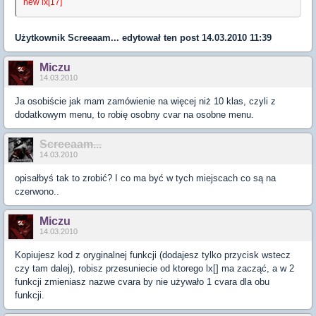
new lx[17]
Użytkownik
Screeaam...
edytował ten post 14.03.2010 11:39
Miczu
14.03.2010
Ja osobiście jak mam zamówienie na więcej niż 10 klas, czyli z
dodatkowym menu, to robię osobny cvar na osobne menu.
Screeaam...
14.03.2010
opisałbyś tak to zrobić? I co ma być w tych miejscach co są na
czerwono..
Miczu
14.03.2010
Kopiujesz kod z oryginalnej funkcji (dodajesz tylko przycisk wstecz
czy tam dalej), robisz przesuniecie od ktorego lx[] ma zacząć, a w 2
funkcji zmieniasz nazwe cvara by nie używało 1 cvara dla obu
funkcji.