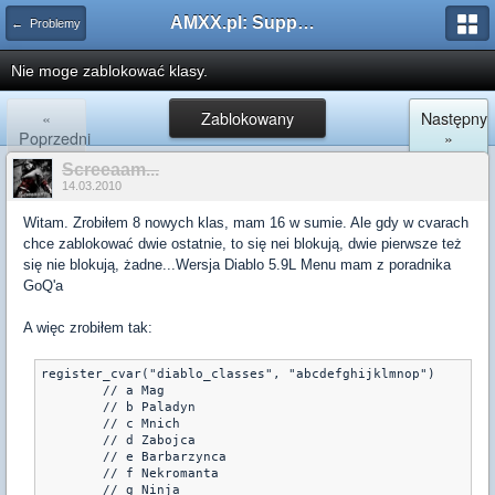
AMXX.pl: Support AMX Mod X i SourceMod
← Problemy
Nie moge zablokować klasy.
«
Zablokowany
Następny
Poprzedni
»
Screeaam...
14.03.2010
Witam. Zrobiłem 8 nowych klas, mam 16 w sumie. Ale gdy w cvarach
chce zablokować dwie ostatnie, to się nei blokują, dwie pierwsze też
się nie blokują, żadne...Wersja Diablo 5.9L Menu mam z poradnika
GoQ'a
A więc zrobiłem tak:
register_cvar("diablo_classes", "abcdefghijklmnop")

	// a Mag

	// b Paladyn

	// c Mnich

	// d Zabojca

	// e Barbarzynca

	// f Nekromanta

	// g Ninja
