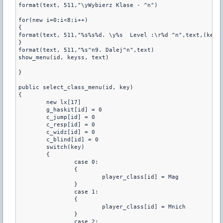
format(text, 511,"\yWybierz Klase - ^n")

for(new i=0;i<8;i++)

{

format(text, 511,"%s%s%d. \y%s  Level :\r%d ^n",text,(keyss
}

format(text, 511,"%s^n9. Dalej^n",text)

show_menu(id, keyss, text) 

}

public select_class_menu(id, key) 

{ 

        new lx[17]

	g_haskit[id] = 0

        c_jump[id] = 0

        c_resp[id] = 0

        c_widz[id] = 0

        c_blind[id] = 0

	switch(key)

	{ 

		case 0: 

		{	

			player_class[id] = Mag			

		}

		case 1: 

		{	

			player_class[id] = Mnich

		}

		case 2: 
