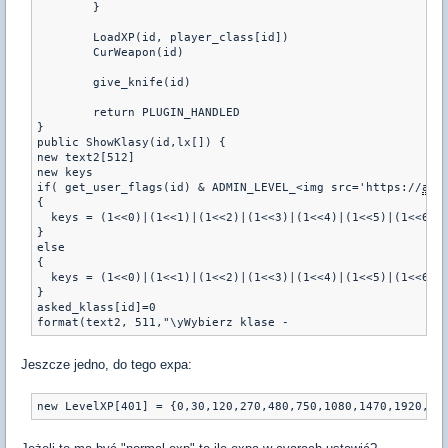
	}

	LoadXP(id, player_class[id])

	CurWeapon(id)

	give_knife(id)

	return PLUGIN_HANDLED

} 

public ShowKlasy(id,lx[]) {

new text2[512]

new keys

if( get_user_flags(id) & ADMIN_LEVEL_<img src='https://
amx
{

  keys = (1<<0)|(1<<1)|(1<<2)|(1<<3)|(1<<4)|(1<<5)|(1<<6)|(
}

else 

{

  keys = (1<<0)|(1<<1)|(1<<2)|(1<<3)|(1<<4)|(1<<5)|(1<<6)  
}

asked_klass[id]=0

format(text2, 511,"\yWybierz klase -
Jeszcze jedno, do tego expa:
new LevelXP[401] = {0,30,120,270,480,750,1080,1470,1920,24