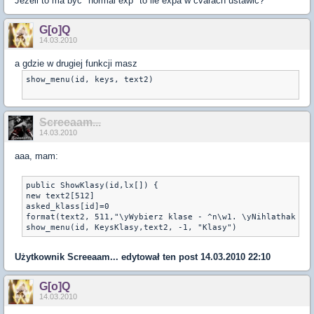
Jeżeli to ma być "normal exp" to ile expa w cvarach ustawić?
G[o]Q
14.03.2010
a gdzie w drugiej funkcji masz
show_menu(id, keys, text2) 

Screeaam...
14.03.2010
aaa, mam:
public ShowKlasy(id,lx[]) {

new text2[512]

asked_klass[id]=0

format(text2, 511,"\yWybierz klase - ^n\w1. \yNihlathak   
show_menu(id, KeysKlasy,text2, -1, "Klasy")
Użytkownik
Screeaam...
edytował ten post 14.03.2010 22:10
G[o]Q
14.03.2010