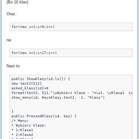
(Bo 16 klas)
Oraz:
for(new i=1;i<9;i++)
na:
for(new i=1;i<17;i++)
Nast to:
public ShowKlasy(id,lx[]) {

new text2[512]

asked_klass[id]=0

format(text2, 511,"\yWybierz klase - ^n\w1. \yKlasa1  Leve
show_menu(id, KeysKlasy,text2, -1, "Klasy")

}

public PressedKlasy(id, key) {

/* Menu:

* Wybierz klase:

* 1:Klasa1

* 2:Klasa2
