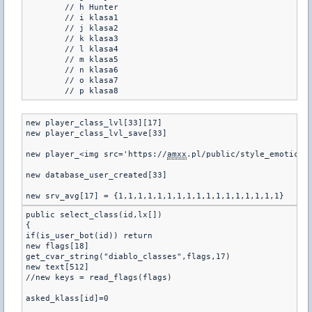
	// h Hunter

        // i klasa1

        // j klasa2

        // k klasa3

        // l klasa4

        // m klasa5

        // n klasa6

        // o klasa7

        // p klasa8
new player_class_lvl[33][17]

new player_class_lvl_save[33]

new player_<img src='https://
amxx
.pl/public/style_emoticon
new database_user_created[33]

new srv_avg[17] = {1,1,1,1,1,1,1,1,1,1,1,1,1,1,1,1,1}
public select_class(id,lx[])

{

if(is_user_bot(id)) return

new flags[18]

get_cvar_string("diablo_classes",flags,17)

new text[512]

//new keys = read_flags(flags)

asked_klass[id]=0
