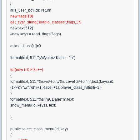
{
if(is_user_bot(id)) return
new flags[18]
get_cvar_string("diablo_classes",flags,17)
new text[512]
//new keys = read_flags(flags)
asked_klass[id]=0
format(text, 511,"\yWybierz Klase - ^n")
for(new i=0;i<8;i++)
{
format(text, 511,"%s%s%d. \y%s Level :\r%d ^n",text,(keyss)&
(1<<i)?"\w":"\d",i+1,Race[i+1], player_class_lvl[id][i+1])
}
format(text, 511,"%s^n9. Dalej^n",text)
show_menu(id, keyss, text)
}
public select_class_menu(id, key)
{