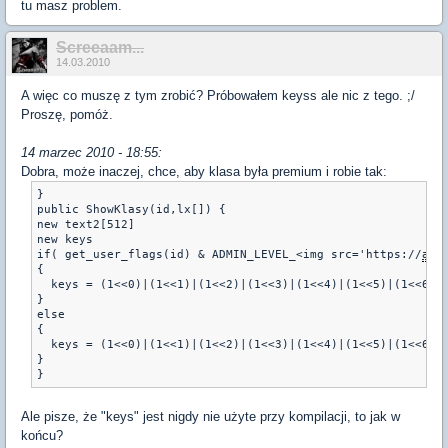
tu masz problem.
Screeaam...
14.03.2010
A więc co muszę z tym zrobić? Próbowałem keyss ale nic z tego. ;/
Proszę, pomóż.
14 marzec 2010 - 18:55:
Dobra, może inaczej, chce, aby klasa była premium i robie tak:
} 

public ShowKlasy(id,lx[]) {

new text2[512]

new keys

if( get_user_flags(id) & ADMIN_LEVEL_<img src='https://
amx
{

  keys = (1<<0)|(1<<1)|(1<<2)|(1<<3)|(1<<4)|(1<<5)|(1<<6)|(
}

else 

{

  keys = (1<<0)|(1<<1)|(1<<2)|(1<<3)|(1<<4)|(1<<5)|(1<<6)  
}

}
Ale pisze, że "keys" jest nigdy nie użyte przy kompilacji, to jak w
końcu?