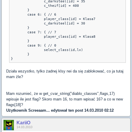
                c_darksteel[id] = 35

                c_theif[id] = 400

        }

        case 6: { // 6

                player_class[id] = Klasa7

                c_darksteel[id] = 30

        }

        case 7: { // 7

                player_class[id] = Klasa8

        }

        case 9: { // 0

                select_class(id,lx)

        }

Działa wszystko, tylko żadnej klsy nei da się zablokować, co ja tutaj
mam źle?
Mam rozumieć, że w get_cvar_string("diablo_classes",flags,17)
wpisuje ile jest flag? Skoro mam 16, to mam wpisać 16? a co w new
flags[18]?
Użytkownik
Screeaam...
edytował ten post 14.03.2010 02:12
KariiO
14.03.2010