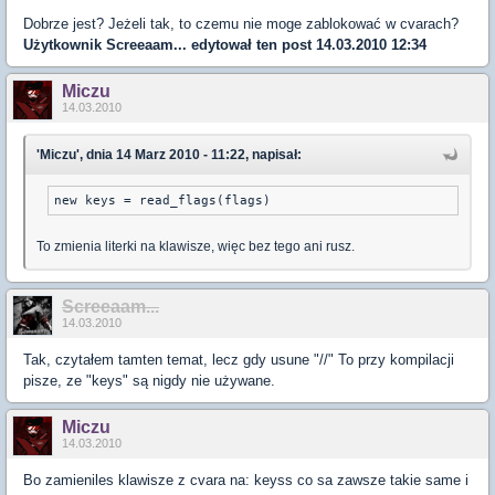
Dobrze jest? Jeżeli tak, to czemu nie moge zablokować w cvarach?
Użytkownik
Screeaam...
edytował ten post 14.03.2010 12:34
Miczu
14.03.2010
'Miczu', dnia 14 Marz 2010 - 11:22, napisał:
new keys = read_flags(flags)
To zmienia literki na klawisze, więc bez tego ani rusz.
Screeaam...
14.03.2010
Tak, czytałem tamten temat, lecz gdy usune "//" To przy kompilacji
pisze, ze "keys" są nigdy nie używane.
Miczu
14.03.2010
Bo zamieniles klawisze z cvara na: keyss co sa zawsze takie same i