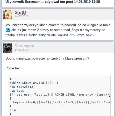
Użytkownik
Screeaam...
edytował ten post 14.03.2010 12:59
G[o]Q
14.03.2010
jesli chcesz wylaczyc klase cvarem to powiedz po co w ogóle ja robic
ale jak juz masz 2 strony to samo read_flags nie wystarczy bo
trzeba jeszcze zrobic zeby dzialal klawisz nr 9 (czyt. next)
Screeaam...
14.03.2010
Dobra, mniejsza, powiecie jak zrobić tą klasę premium?
Robie tak:
} 

public ShowKlasy(id,lx[]) {

new text2[512]

new keys

if( get_user_flags(id) & ADMIN_LEVEL_<img src='https://
amx
{

  keys = (1<<0)|(1<<1)|(1<<2)|(1<<3)|(1<<4)|(1<<5)|(1<<6)|(
}

else 

{
