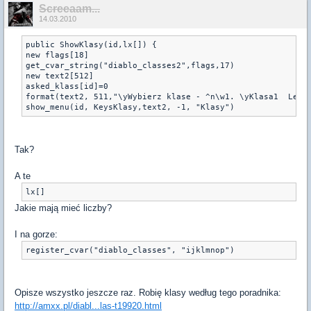
Screeaam...
14.03.2010
public ShowKlasy(id,lx[]) {

new flags[18]

get_cvar_string("diablo_classes2",flags,17)

new text2[512]

asked_klass[id]=0

format(text2, 511,"\yWybierz klase - ^n\w1. \yKlasa1  Leve
show_menu(id, KeysKlasy,text2, -1, "Klasy")
Tak?
A te
lx[]
Jakie mają mieć liczby?
I na gorze:
register_cvar("diablo_classes", "ijklmnop")
Opisze wszystko jeszcze raz. Robię klasy według tego poradnika:
http://amxx.pl/diabl...las-t19920.html