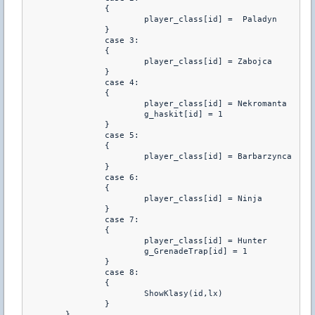
		{	

			player_class[id] =  Paladyn

		}

		case 3: 

		{	

			player_class[id] = Zabojca

		}

		case 4: 

		{			

			player_class[id] = Nekromanta

			g_haskit[id] = 1

		}

		case 5: 

		{	

			player_class[id] = Barbarzynca			

		}

		case 6: 

		{	

			player_class[id] = Ninja

		}

	        case 7: 

		{	

			player_class[id] = Hunter

			g_GrenadeTrap[id] = 1

		}

                case 8: 

		{	

			ShowKlasy(id,lx)

		}

	}