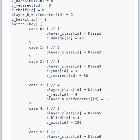
c_darksteel[id] = 0

c_redirect[id] = 0

c_theif[id] = 0

player_b_knifemaster[id] = 0

g_haskit[id] = 0

switch (key) {

        case 0: { // 1

                player_class[id] = Klasa1

                c_damage[id] = 40

        }

        case 1: { // 2

                player_class[id] = Klasa2

        }

        case 2: { // 3

                player_class[id] = Klasa3

                c_jump[id] = 3

                c_redirect[id] = 30

        }

        case 3: { // 4

                player_class[id] = Klasa4

                c_resp[id] = 4

                player_b_knifemaster[id] = 5

        }

        case 4: { // 5

                player_class[id] = Klasa5

                c_blind[id] = 4

                c_widz[id] = 150

        }

        case 5: { // 6

                player_class[id] = Klasa6
