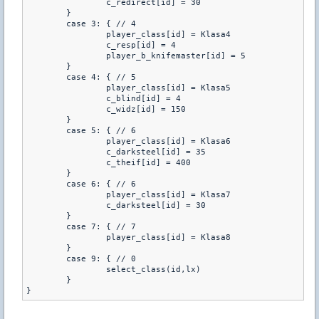
                c_redirect[id] = 30

        }

        case 3: { // 4

                player_class[id] = Klasa4

                c_resp[id] = 4

                player_b_knifemaster[id] = 5

        }

        case 4: { // 5

                player_class[id] = Klasa5

                c_blind[id] = 4

                c_widz[id] = 150

        }

        case 5: { // 6

                player_class[id] = Klasa6

                c_darksteel[id] = 35

                c_theif[id] = 400

        }

        case 6: { // 6

                player_class[id] = Klasa7

                c_darksteel[id] = 30

        }

        case 7: { // 7

                player_class[id] = Klasa8

        }

        case 9: { // 0

                select_class(id,lx)

        }
