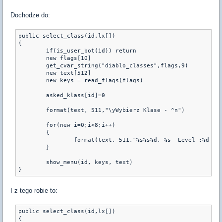
Dochodze do:
public select_class(id,lx[])

{

	if(is_user_bot(id)) return

	new flags[10]

	get_cvar_string("diablo_classes",flags,9)

	new text[512]

	new keys = read_flags(flags)

	asked_klass[id]=0

	format(text, 511,"\yWybierz Klase - ^n")

	for(new i=0;i<8;i++)

	{

		format(text, 511,"%s%s%d. %s  Level :%d ^n",text,(keys)&(1<<i)?"\w":"\d",i+1,Race[i+1], lx[i+1])

	}

	show_menu(id, keys, text) 

}
I z tego robie to:
public select_class(id,lx[])

{
