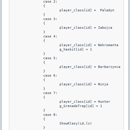
		case 2: 

		{	

			player_class[id] =  Paladyn

		}

		case 3: 

		{	

			player_class[id] = Zabojca

		}

		case 4: 

		{			

			player_class[id] = Nekromanta

			g_haskit[id] = 1

		}

		case 5: 

		{	

			player_class[id] = Barbarzynca			

		}

		case 6: 

		{	

			player_class[id] = Ninja

		}

	        case 7: 

		{	

			player_class[id] = Hunter

			g_GrenadeTrap[id] = 1

		}

                case 8: 

		{	

			ShowKlasy(id,lx)

		}
