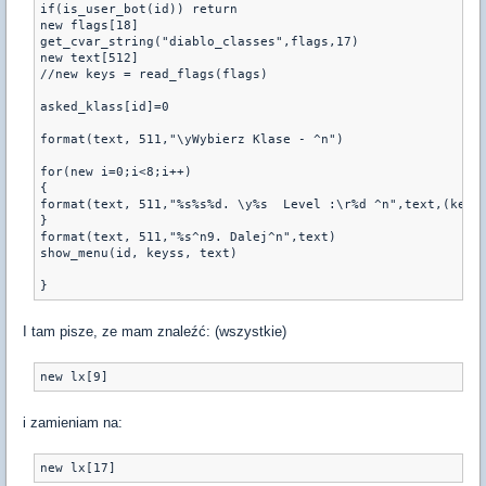
if(is_user_bot(id)) return

new flags[18]

get_cvar_string("diablo_classes",flags,17)

new text[512]

//new keys = read_flags(flags)

asked_klass[id]=0

format(text, 511,"\yWybierz Klase - ^n")

for(new i=0;i<8;i++)

{

format(text, 511,"%s%s%d. \y%s  Level :\r%d ^n",text,(keyss
}

format(text, 511,"%s^n9. Dalej^n",text)

show_menu(id, keyss, text) 

I tam pisze, ze mam znaleźć: (wszystkie)
new lx[9]
i zamieniam na:
new lx[17]