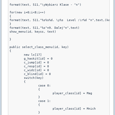
format(text, 511,"\yWybierz Klase - ^n")

for(new i=0;i<8;i++)

{

format(text, 511,"%s%s%d. \y%s  Level :\r%d ^n",text,(keyss
}

format(text, 511,"%s^n9. Dalej^n",text)

show_menu(id, keyss, text) 

}

public select_class_menu(id, key) 

{ 

        new lx[17]

	g_haskit[id] = 0

        c_jump[id] = 0

        c_resp[id] = 0

        c_widz[id] = 0

        c_blind[id] = 0

	switch(key)

	{ 

		case 0: 

		{	

			player_class[id] = Mag			

		}

		case 1: 

		{	

			player_class[id] = Mnich

		}
