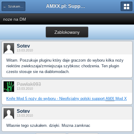
AMXX.pl: Support AMX Mod X i SourceMod
← Szukam pluginu
noze na DM
Zablokowany
Sotev
13.03.2010
Witam. Poszukuje pluginu który daje graczom do wyboru kilka noży
niektóre zwiekszaja/zmniejszaja szybkosc chodzenia. Ten plugin
czesto stosuje sie na diablomodach.
Pawlak093
13.03.2010
Knife Mod 5 noży do wyboru - Nieoficjalny polski support
AMX
Mod X
Sotev
13.03.2010
Wlasnie tego szukałem. dzięki. Mozna zamknac