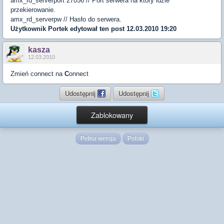
amx_rd_serverport 27056 // Port serwera na który idzie
przekierowanie.
amx_rd_serverpw // Hasło do serwera.
Użytkownik
Portek
edytował ten post 12.03.2010 19:20
kasza
12.03.2010
Zmień connect na
C
onnect
Udostępnij
Udostępnij
Zablokowany
Pełna wersja
Polski