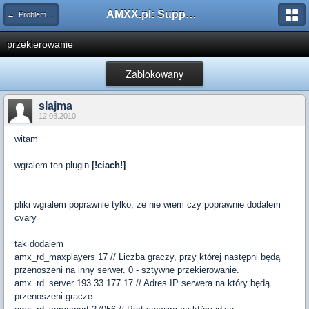
AMXX.pl: Support AMX Mod X i SourceMod
← Problemy z pluginami
przekierowanie
Zablokowany
slajma
12.03.2010
witam
wgralem ten plugin
[!ciach!]
pliki wgralem poprawnie tylko, ze nie wiem czy poprawnie dodalem
cvary
tak dodalem
amx_rd_maxplayers 17 // Liczba graczy, przy której następni będą
przenoszeni na inny serwer. 0 - sztywne przekierowanie.
amx_rd_server 193.33.177.17 // Adres IP serwera na który będą
przenoszeni gracze.