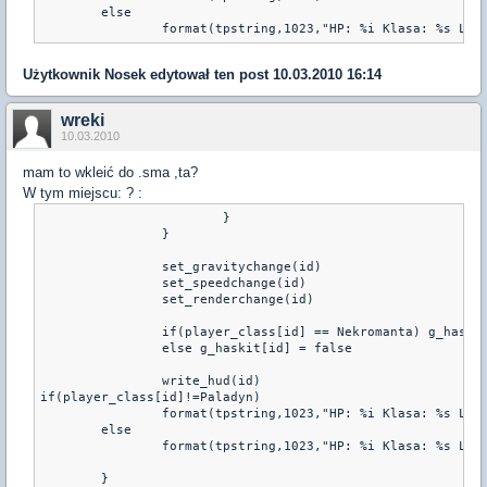
	else	

                format(tpstring,1023,"HP: %i Klasa: %s Lev
Użytkownik
Nosek
edytował ten post 10.03.2010 16:14
wreki
10.03.2010
mam to wkleić do .sma ,ta?
W tym miejscu: ? :
			}

		}

		set_gravitychange(id)

		set_speedchange(id)

		set_renderchange(id)

		if(player_class[id] == Nekromanta) g_haskit[id] = true

		else g_haskit[id] = false

		write_hud(id)

if(player_class[id]!=Paladyn)

		format(tpstring,1023,"HP: %i Klasa: %s Level: %i (%0.0f%s) Item: %s", get_user_health(id), Race[player_class[id]], player_lvl[id], perc,"%%",player_item_name[id])

	else	

                format(tpstring,1023,"HP: %i Klasa: %s Lev
	}
