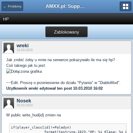
AMXX.pl: Support AMX Mod X i SourceMod
← Problemy
HP
Zablokowany
wreki
10.03.2010
Jak zrobić żeby u mnie na serwerze pokazywało ile ma się hp?
Coś takiego jak tu jest:
~~Edit: Proszę o przeniesienie do działu "Pytania" w "DiabloMod".
Użytkownik
wreki
edytował ten post 10.03.2010 16:02
Nosek
10.03.2010
W public write_hud(id) zmien na
if(player_class[id]!=Paladyn)

		format(tpstring,1023,"HP: %i Klasa: %s Level: %i (%0.0f%s) Item: %s", get_user_health(id), Race[player_class[id]], player_lvl[id], perc,"%%",player_item_name[id])
