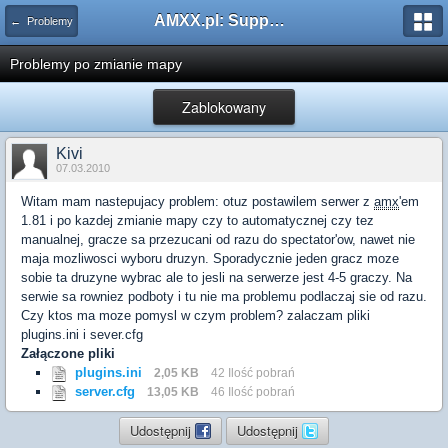
AMXX.pl: Support AMX Mod X i SourceMod
← Problemy
Problemy po zmianie mapy
Zablokowany
Kivi
07.03.2010
Witam mam nastepujacy problem: otuz postawilem serwer z
amx
'em
1.81 i po kazdej zmianie mapy czy to automatycznej czy tez
manualnej, gracze sa przezucani od razu do spectator'ow, nawet nie
maja mozliwosci wyboru druzyn. Sporadycznie jeden gracz moze
sobie ta druzyne wybrac ale to jesli na serwerze jest 4-5 graczy. Na
serwie sa rowniez podboty i tu nie ma problemu podlaczaj sie od razu.
Czy ktos ma moze pomysl w czym problem? zalaczam pliki
plugins.ini i sever.cfg
Załączone pliki
plugins.ini
2,05 KB
42 Ilość pobrań
server.cfg
13,05 KB
46 Ilość pobrań
Udostępnij
Udostępnij