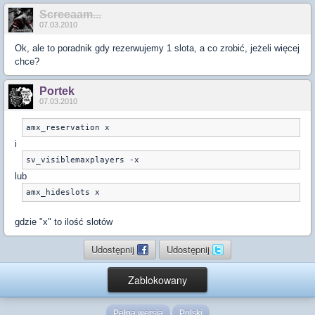
Screeaam...
07.03.2010
Ok, ale to poradnik gdy rezerwujemy 1 slota, a co zrobić, jeżeli więcej
chce?
Portek
07.03.2010
amx_reservation x
i
sv_visiblemaxplayers -x
lub
amx_hideslots x
gdzie "x" to ilość slotów
Udostępnij
Udostępnij
Zablokowany
Pełna wersja
Polski