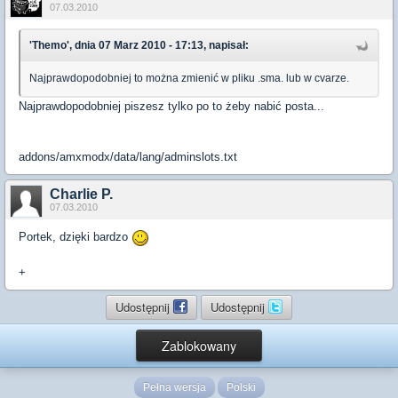
07.03.2010
'Themo', dnia 07 Marz 2010 - 17:13, napisał:
Najprawdopodobniej to można zmienić w pliku .sma. lub w cvarze.
Najprawdopodobniej piszesz tylko po to żeby nabić posta...
addons/amxmodx/data/lang/adminslots.txt
Charlie P.
07.03.2010
Portek, dzięki bardzo
+
Udostępnij
Udostępnij
Zablokowany
Pełna wersja
Polski