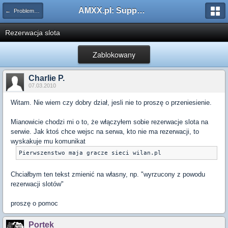
AMXX.pl: Support AMX Mod X i SourceMod
← Problemy z pluginami
Rezerwacja slota
Zablokowany
Charlie P.
07.03.2010
Witam. Nie wiem czy dobry dział, jesli nie to proszę o przeniesienie.
Mianowicie chodzi mi o to, że włączyłem sobie rezerwacje slota na
serwie. Jak ktoś chce wejsc na serwa, kto nie ma rezerwacji, to
wyskakuje mu komunikat
Pierwszenstwo maja gracze sieci wilan.pl
Chciałbym ten tekst zmienić na własny, np. "wyrzucony z powodu
rezerwacji slotów"
proszę o pomoc
Portek