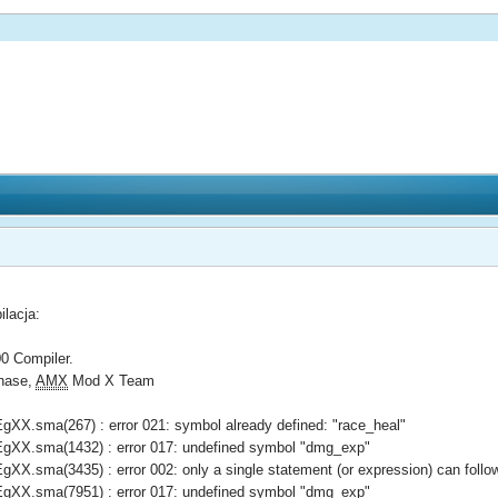
lacja:
0 Compiler.
hase,
AMX
Mod X Team
X.sma(267) : error 021: symbol already defined: "race_heal"
XX.sma(1432) : error 017: undefined symbol "dmg_exp"
.sma(3435) : error 002: only a single statement (or expression) can follo
XX.sma(7951) : error 017: undefined symbol "dmg_exp"