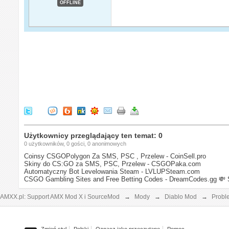
OFFLINE
Użytkownicy przeglądający ten temat: 0
0 użytkowników, 0 gości, 0 anonimowych
Coinsy CSGOPolygon Za SMS, PSC , Przelew - CoinSell.pro
Skiny do CS:GO za SMS, PSC, Przelew - CSGOPaka.com
Automatyczny Bot Levelowania Steam - LVLUPSteam.com
CSGO Gambling Sites and Free Betting Codes - DreamCodes.gg
💸 
AMXX.pl: Support AMX Mod X i SourceMod
→
Mody
→
Diablo Mod
→
Probl
Zmień styl
Polski
Oznacz jako przeczytane
Pomoc