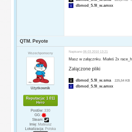
dbmod_5.9l_w.amxx
QTM. Peyote
Napisano
06.03.2010 13:21
Wszechpomocny
Masz w załącznku. Miałeś 2x race_he
Załączone pliki
dbmod_5.9l_w.sma
225,54 KB
dbmod_5.9l_w.amxx
Użytkownik
Reputacja: 1 011
Hero
Postów:
330
GG:
Steam:
Imię:
Mateusz
Lokalizacja:
Polska