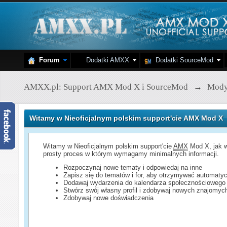
Forum
Dodatki AMXX
Dodatki SourceMod
AMXX.pl: Support AMX Mod X i SourceMod
→
Mod
Witamy w Nieoficjalnym polskim support'cie AMX Mod X
Witamy w Nieoficjalnym polskim support'cie
AMX
Mod X, jak w
prosty proces w którym wymagamy minimalnych informacji.
Rozpoczynaj nowe tematy i odpowiedaj na inne
Zapisz się do tematów i for, aby otrzymywać automatyc
Dodawaj wydarzenia do kalendarza społecznościowego
Stwórz swój własny profil i zdobywaj nowych znajomyc
Zdobywaj nowe doświadczenia