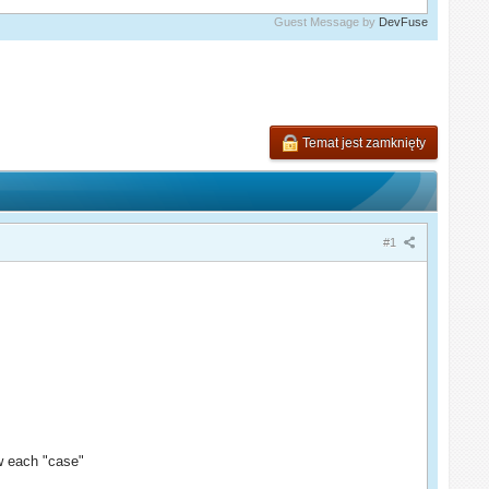
Guest Message by
DevFuse
Temat jest zamknięty
#1
w each "case"