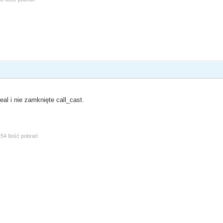
al i nie zamknięte call_cast.
54 Ilość pobrań