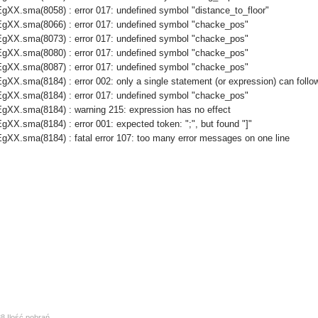
X.sma(8058) : error 017: undefined symbol "distance_to_floor"
XX.sma(8066) : error 017: undefined symbol "chacke_pos"
XX.sma(8073) : error 017: undefined symbol "chacke_pos"
XX.sma(8080) : error 017: undefined symbol "chacke_pos"
XX.sma(8087) : error 017: undefined symbol "chacke_pos"
.sma(8184) : error 002: only a single statement (or expression) can follo
XX.sma(8184) : error 017: undefined symbol "chacke_pos"
XX.sma(8184) : warning 215: expression has no effect
.sma(8184) : error 001: expected token: ";", but found "]"
X.sma(8184) : fatal error 107: too many error messages on one line
88 Ilość pobrań