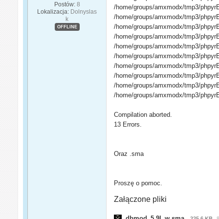
Postów:
8
/home/groups/amxmodx/tmp3/phpyrEgX
Lokalizacja:
Dolnyslas
/home/groups/amxmodx/tmp3/phpyrEg
k
/home/groups/amxmodx/tmp3/phpyrEg
OFFLINE
/home/groups/amxmodx/tmp3/phpyrEg
/home/groups/amxmodx/tmp3/phpyrEg
/home/groups/amxmodx/tmp3/phpyrEgXX
/home/groups/amxmodx/tmp3/phpyrEg
/home/groups/amxmodx/tmp3/phpyrEg
/home/groups/amxmodx/tmp3/phpyrEgXX
/home/groups/amxmodx/tmp3/phpyrEgX
Compilation aborted.
13 Errors.
Oraz .sma
Proszę o pomoc.
Załączone pliki
dbmod_5.9l_w.sma
225,6 KB