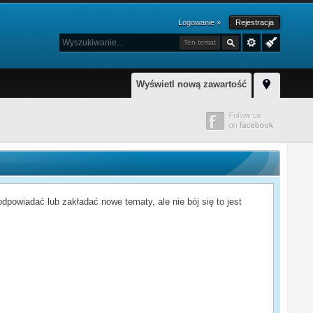
Logowanie »
Rejestracja
Ten temat
Wyświetl nową zawartość
powiadać lub zakładać nowe tematy, ale nie bój się to jest