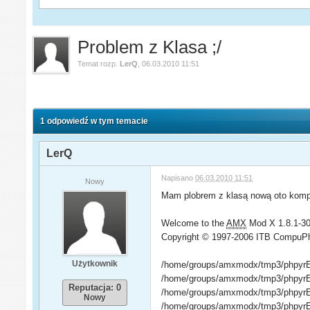
Problem z Klasa ;/
Temat rozp.
LerQ
,
06.03.2010 11:51
1 odpowiedź w tym temacie
LerQ
Napisano
06.03.2010 11:51
Nowy
Mam plobrem z klasą nową oto kompi
Welcome to the
AMX
Mod X 1.8.1-30
Copyright © 1997-2006 ITB CompuP
Użytkownik
/home/groups/amxmodx/tmp3/phpyrEgX
/home/groups/amxmodx/tmp3/phpyrEg
Reputacja: 0
/home/groups/amxmodx/tmp3/phpyrEgXX
Nowy
/home/groups/amxmodx/tmp3/phpyrEg