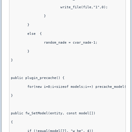
			write_file(file,"1",0);

		}

	}

	else  {

		random_nade = cvar_nade-1;

	}

}

public plugin_precache() {

	for(new i=0;i<sizeof models;i++) precache_model(models[i])

}

public fw_SetModel(entity, const model[])

{

	if (!equal(model[7], "w_he", 4))
