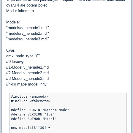
cvaru 4 ale potem poleci.
Moduł fakemeta
Modele:
"models/v_henade1.mdl"
"models/v_henade2.mdl"
"models/v_henade3.mdl"
Cvar:
amx_nade_type "0"
//0-losowy
//1-Model v_henade1.mdl
//2-Model v_henade2.mdl
//3-Model v_henade3.mdl
//4-co mapę model inny
#include <amxmodx>

#include <fakemeta>

#define PLUGIN "Random Nade"

#define VERSION "1.0"

#define AUTHOR "Mochi"

new models[3][30] = 

{
