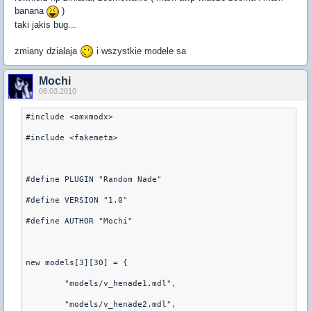
banana
)
taki jakis bug...
zmiany dzialaja
i wszystkie modele sa
Mochi
06.03.2010
#include <amxmodx>

#include <fakemeta>

#define PLUGIN "Random Nade"

#define VERSION "1.0"

#define AUTHOR "Mochi"

new models[3][30] = {

	"models/v_henade1.mdl",

	"models/v_henade2.mdl",
