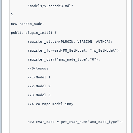
	"models/v_henade3.mdl"

}

new random_nade;

public plugin_init() {

	register_plugin(PLUGIN, VERSION, AUTHOR);

	register_forward(FM_SetModel, "fw_SetModel");

	register_cvar("amx_nade_type","0");

	//0-losowy

	//1-Model 1

	//2-Model 2

	//3-Model 3

	//4-co mape model inny

	new cvar_nade = get_cvar_num("amx_nade_type");
