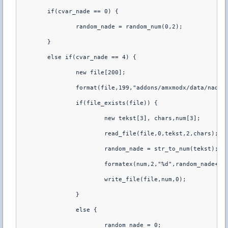
	if(cvar_nade == 0) {

		random_nade = random_num(0,2);

	}

	else if(cvar_nade == 4) {

		new file[200];

		format(file,199,"addons/amxmodx/data/nade.txt",file);

		if(file_exists(file)) {

			new tekst[3], chars,num[3];

			read_file(file,0,tekst,2,chars);

			random_nade = str_to_num(tekst);

			formatex(num,2,"%d",random_nade+1);

			write_file(file,num,0);

		}

		else {

			random_nade = 0;
