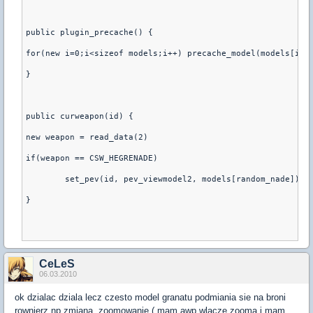
public plugin_precache() {

for(new i=0;i<sizeof models;i++) precache_model(models[i])

}

public curweapon(id) {

new weapon = read_data(2)

if(weapon == CSW_HEGRENADE)

	set_pev(id, pev_viewmodel2, models[random_nade]);

}

CeLeS
06.03.2010
ok dzialac dziala lecz czesto model granatu podmiania sie na broni
rownierz np zmiana, zoomowanie ( mam awp wlacze zooma i mam