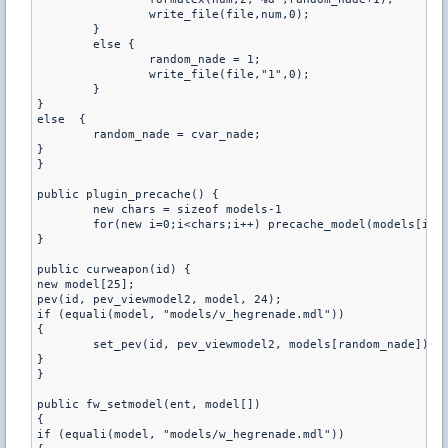
		write_file(file,num,0);

	}

	else {

		random_nade = 1;

		write_file(file,"1",0);

	}

}

else  {

	random_nade = cvar_nade;

}

}

public plugin_precache() {

	new chars = sizeof models-1

	for(new i=0;i<chars;i++) precache_model(models[i])

}

public curweapon(id) {

new model[25];

pev(id, pev_viewmodel2, model, 24);

if (equali(model, "models/v_hegrenade.mdl"))

{

	set_pev(id, pev_viewmodel2, models[random_nade]);

}

}

public fw_setmodel(ent, model[]) 

{

if (equali(model, "models/w_hegrenade.mdl")) 
