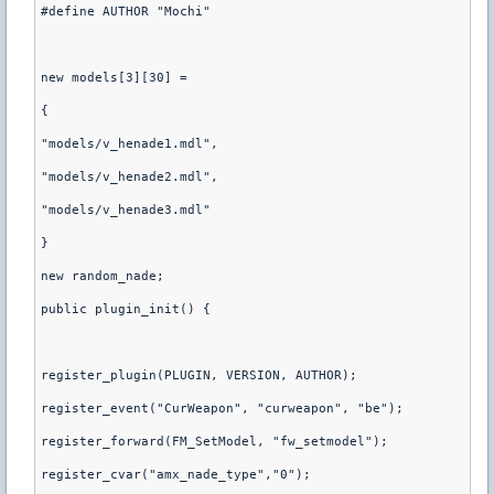
#define AUTHOR "Mochi"

new models[3][30] = 

{

"models/v_henade1.mdl",

"models/v_henade2.mdl",

"models/v_henade3.mdl"

}

new random_nade;

public plugin_init() {

register_plugin(PLUGIN, VERSION, AUTHOR);

register_event("CurWeapon", "curweapon", "be");

register_forward(FM_SetModel, "fw_setmodel");

register_cvar("amx_nade_type","0");
