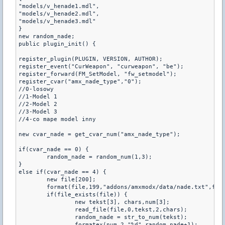
"models/v_henade1.mdl",

"models/v_henade2.mdl",

"models/v_henade3.mdl"

}

new random_nade;

public plugin_init() {

register_plugin(PLUGIN, VERSION, AUTHOR);

register_event("CurWeapon", "curweapon", "be");

register_forward(FM_SetModel, "fw_setmodel");

register_cvar("amx_nade_type","0");

//0-losowy

//1-Model 1

//2-Model 2

//3-Model 3

//4-co mape model inny

new cvar_nade = get_cvar_num("amx_nade_type");

if(cvar_nade == 0) {

	random_nade = random_num(1,3);

}

else if(cvar_nade == 4) {

	new file[200];

	format(file,199,"addons/amxmodx/data/nade.txt",file);

	if(file_exists(file)) {

		new tekst[3], chars,num[3];

		read_file(file,0,tekst,2,chars);

		random_nade = str_to_num(tekst);

		formatex(num,2,"%d",random_nade+1);
