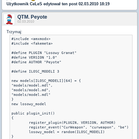
Użytkownik
CeLeS
edytował ten post 02.03.2010 18:19
QTM. Peyote
02.03.2010
Trzymaj:
#include <amxmodx>

#include <fakemeta>

#define PLUGIN "Losowy Granat"

#define VERSION "1.0"

#define AUTHOR "Peyote"

#define ILOSC_MODELI 3

new models[ILOSC_MODELI][64] = {

"models/model.mdl",

"models/model.md",

"models/model.mdl"

}

new losowy_model

public plugin_init() 

{

	register_plugin(PLUGIN, VERSION, AUTHOR)

	register_event("CurWeapon", "curweapon", "be")

	losowy_model = random(ILOSC_MODELI)

}
