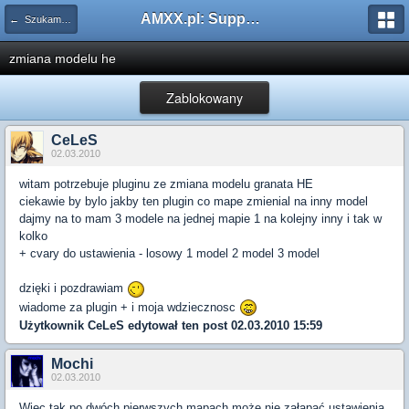
AMXX.pl: Support AMX Mod X i SourceMod
← Szukam pluginu
zmiana modelu he
Zablokowany
CeLeS
02.03.2010
witam potrzebuje pluginu ze zmiana modelu granata HE
ciekawie by bylo jakby ten plugin co mape zmienial na inny model
dajmy na to mam 3 modele na jednej mapie 1 na kolejny inny i tak w
kolko
+ cvary do ustawienia - losowy 1 model 2 model 3 model
dzięki i pozdrawiam
wiadome za plugin + i moja wdziecznosc
Użytkownik
CeLeS
edytował ten post 02.03.2010 15:59
Mochi
02.03.2010
Więc tak po dwóch pierwszych mapach może nie załapać ustawienia