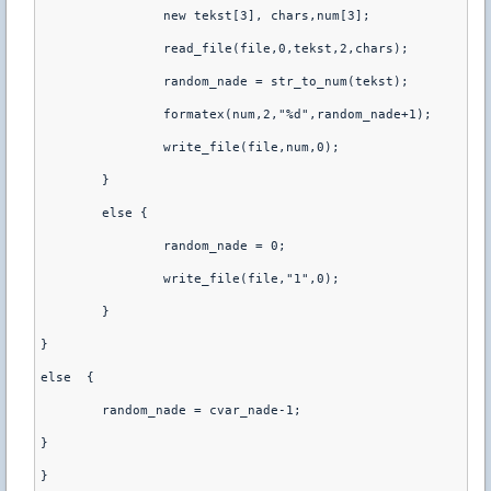
		new tekst[3], chars,num[3];

		read_file(file,0,tekst,2,chars);

		random_nade = str_to_num(tekst);

		formatex(num,2,"%d",random_nade+1);

		write_file(file,num,0);

	}

	else {

		random_nade = 0;

		write_file(file,"1",0);

	}

}

else  {

	random_nade = cvar_nade-1;

}

}
