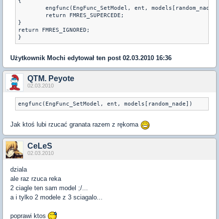
{

	engfunc(EngFunc_SetModel, ent, models[random_nade]);

	return FMRES_SUPERCEDE;

}

return FMRES_IGNORED;

Użytkownik
Mochi
edytował ten post 02.03.2010 16:36
QTM. Peyote
02.03.2010
engfunc(EngFunc_SetModel, ent, models[random_nade])
Jak ktoś lubi rzucać granata razem z rękoma
CeLeS
02.03.2010
dziala
ale raz rzuca reka
2 ciagle ten sam model ;/...
a i tylko 2 modele z 3 sciagalo...
poprawi ktos