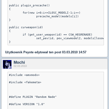
public plugin_precache() 

{

	for(new i=0;i<=ILOSC_MODELI-1;i++) 

		precache_model(models[i])

}

public curweapon(id) 

{

	if (get_user_weapon(id) == CSW_HEGRENADE)

		set_pev(id, pev_viewmodel2, models[losowy_model])

}
Użytkownik
Peyote
edytował ten post 03.03.2010 14:57
Mochi
02.03.2010
#include <amxmodx>

#include <fakemeta>

#define PLUGIN "Random Nade"

#define VERSION "1.0"
