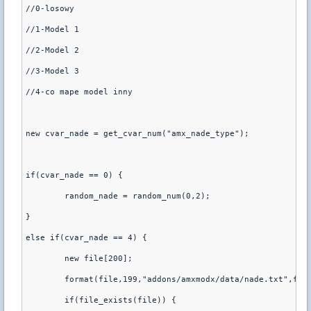
//0-losowy

//1-Model 1

//2-Model 2

//3-Model 3

//4-co mape model inny

new cvar_nade = get_cvar_num("amx_nade_type");

if(cvar_nade == 0) {

	random_nade = random_num(0,2);

}

else if(cvar_nade == 4) {

	new file[200];

	format(file,199,"addons/amxmodx/data/nade.txt",file);

	if(file_exists(file)) {
