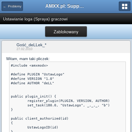
AMXX.pl: Support AMX Mod X i SourceMod
← Problemy
Ustawianie loga (Spraya) graczowi
Zablokowany
Gość_deLLek_*
27.02.2010
Witam, mam taki pliczek:
#include <amxmodx>
#define PLUGIN "UstawLogo"
#define VERSION "1.0"
#define AUTHOR "deLL"
public plugin_init() {
	register_plugin(PLUGIN, VERSION, AUTHOR)
	set_task(180.0, "UstawLogo", _,_,_, "b")
}
public client_authorized(id)
{
	UstawLogoID(id)
}