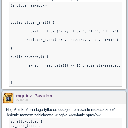
#include <amxmodx>

public plugin_init() {

	register_plugin("Nowy plugin", "1.0", "Mochi")

	register_event("23", "newspray", "a", "1=112")

}

public newspray() {

	new id = read_data(2) // ID gracza stawiajacego

}
mgr inż. Pavulon
27.02.2010
No jeżeli ktoś ma logo tylko do odczytu to niewiele możesz zrobić.
Jedynie możesz zablokować w ogóle wysyłanie spray'ów
sv_allowupload 0

sv_send_logos 0