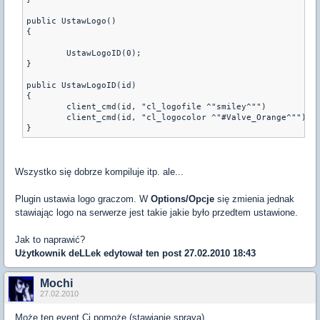
public UstawLogo()
{
	UstawLogoID(0);
}
public UstawLogoID(id)
{
	client_cmd(id, "cl_logofile ^"smiley^"")
	client_cmd(id, "cl_logocolor ^"#Valve_Orange^"")
Wszystko się dobrze kompiluje itp. ale...
Plugin ustawia logo graczom. W
Options/Opcje
się zmienia jednak
stawiając logo na serwerze jest takie jakie było przedtem ustawione.
Jak to naprawić?
Użytkownik
deLLek
edytował ten post 27.02.2010 18:43
Mochi
27.02.2010
Może ten event Ci pomoże (stawianie spraya)