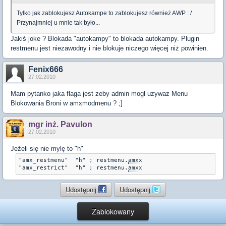
Tylko jak zablokujesz Autokampe to zablokujesz również AWP : /
Przynajmniej u mnie tak było...
Jakiś joke ? Blokada "autokampy" to blokada autokampy. Plugin
restmenu jest niezawodny i nie blokuje niczego więcej niż powinien.
Fenix666
27.02.2010
Mam pytanko jaka flaga jest zeby admin mogl uzywaz Menu
Blokowania Broni w amxmodmenu ? ;]
mgr inż. Pavulon
27.02.2010
Jeżeli się nie mylę to "h"
"amx_restmenu" 	"h" ; restmenu.
amxx
"amx_restrict" 	"h" ; restmenu.
amxx
Udostępnij
Udostępnij
Zablokowany