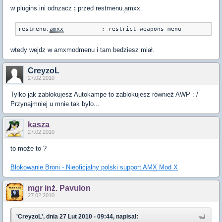
w plugins.ini odnzacz
;
przed restmenu.
amxx
restmenu.
amxx
		; restrict weapons menu
wtedy wejdz w amxmodmenu i tam bedziesz miał.
CreyzoL
27.02.2010
Tylko jak zablokujesz Autokampe to zablokujesz również AWP : /
Przynajmniej u mnie tak było...
kasza
27.02.2010
to może to ?
Blokowanie Broni - Nieoficjalny polski support
AMX
Mod X
mgr inż. Pavulon
27.02.2010
'CreyzoL', dnia 27 Lut 2010 - 09:44, napisał: