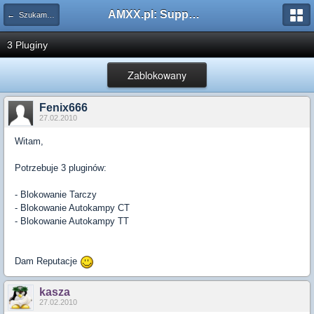
AMXX.pl: Support AMX Mod X i SourceMod
← Szukam pluginu
3 Pluginy
Zablokowany
Fenix666
27.02.2010
Witam,
Potrzebuje 3 pluginów:
- Blokowanie Tarczy
- Blokowanie Autokampy CT
- Blokowanie Autokampy TT
Dam Reputacje
kasza
27.02.2010