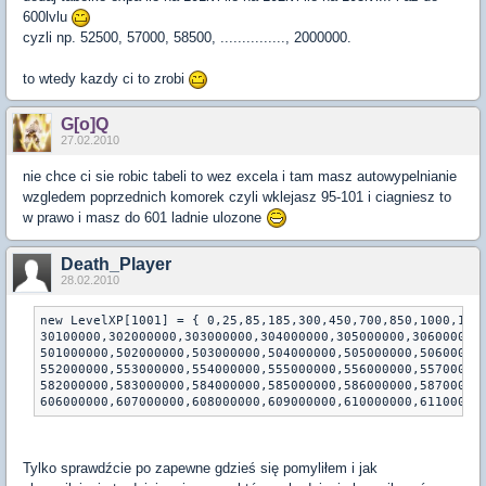
600lvlu
cyzli np. 52500, 57000, 58500, ..............., 2000000.
to wtedy kazdy ci to zrobi
G[o]Q
27.02.2010
nie chce ci sie robic tabeli to wez excela i tam masz autowypelnianie
wzgledem poprzednich komorek czyli wklejasz 95-101 i ciagniesz to
w prawo i masz do 601 ladnie ulozone
Death_Player
28.02.2010
new LevelXP[1001] = { 0,25,85,185,300,450,700,850,1000,133
30100000,302000000,303000000,304000000,305000000,306000000
501000000,502000000,503000000,504000000,505000000,50600000
552000000,553000000,554000000,555000000,556000000,55700000
582000000,583000000,584000000,585000000,586000000,58700000
606000000,607000000,608000000,609000000,610000000,61100000
Tylko sprawdźcie po zapewne gdzieś się pomyliłem i jak