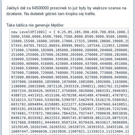
Jakbyś dał za 64500000 przecinek to już były by większe szanse na
działanie. Na dodatek gdzieś tam kropka się trafiła.
Taka tablica nie generuje błędów:
new LevelXP[1001] = { 0,25,85,185,300,450,700,850,1000,133
5000,5500,6000,6500,7000,7500,8000,8500,9000,9500,10000,10
15000,15500,16000,16500,17000,17325,18000,18600,19000,1930
57343,64765,70322,80654,89999,98451,107544,112953,120000,1
171000,176000,182000,185000,190000,200000,204000,209000,21
251000,255000,257000,262000,265000,270000,273000,282000,28
320000,325000,330000,330500,331000,336000,341000,346000,35
402000,409000,416000,423000,430000,437000,444000,451000,45
523000,538000,553000,564000,575000,586000,597000,608000,61
707000,718000,729000,740000,751000,762000,773000,784000,79
872000,883000,894000,905000,916000,927000,938000,949000,96
1037000,1048000,1059000,1070000,1081000,1092000,1103000,11
1180000,20815000,2872128,2935319,2998511,3061702,3124894,3
3567234,3630426,3693617,3756809,3820000,3883191,3946383,40
4388723,4451915,4515106,4578298,4641489,4704681,4767872,48
5210213,5273404,5336596,5399787,5462979,5526170,5589362,56
6031702,6094894,6158085,6221277,6284468,6347660,6410851,64
6853191,6916383,6979574,7042766,7105957,7169149,7232340,72
7674681,7737872,7801064,7864255,7927447,7990638,8053830,81
8496170,8559362,8622553,8685745,8748936,8812128,8875319,89
9317660,9380851,9444043,9507234,9570426,9633617,9696809,97
10139149,10202340,10265532,10328723,10391915,10455106,1051
10897447,10960638,11023830,11087021,11150213,11213404,1127