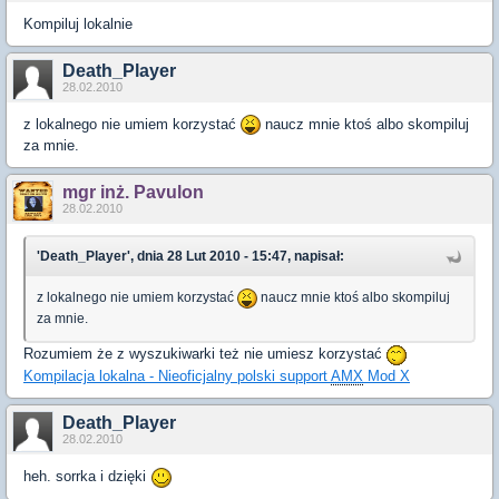
Kompiluj lokalnie
Death_Player
28.02.2010
z lokalnego nie umiem korzystać
naucz mnie ktoś albo skompiluj
za mnie.
mgr inż. Pavulon
28.02.2010
'Death_Player', dnia 28 Lut 2010 - 15:47, napisał:
z lokalnego nie umiem korzystać
naucz mnie ktoś albo skompiluj
za mnie.
Rozumiem że z wyszukiwarki też nie umiesz korzystać
Kompilacja lokalna - Nieoficjalny polski support
AMX
Mod X
Death_Player
28.02.2010
heh. sorrka i dzięki