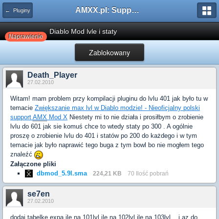
AMXX.pl: Support AMX Mod X i SourceMod
← Pluginy
Diablo Mod lvle i staty
Naprawienie
Zablokowany
Death_Player
27.02.2010
Witam! mam problem przy kompilacji pluginu do lvlu 401 jak było tu w
temacie
Zwiększanie max lvl w Diablo modzie! - Nieoficjalny polski
support
AMX
Mod X
Niestety mi to nie działa i prosiłbym o zrobienie
lvlu do 601 jak sie komuś chce to wtedy staty po 300 . A ogólnie
proszę o zrobienie lvlu do 401 i statów po 200 do każdego i w tym
temacie jak było naprawić tego buga z tym bowl bo nie mogłem tego
znaleźć
Załączone pliki
dbmod_5.9l.sma
224,21 KB
70 Ilość pobrań
se7en
27.02.2010
dodaj tabelke expa ile na 101lvl ile na 102lvl ile na 103lvl... i az do