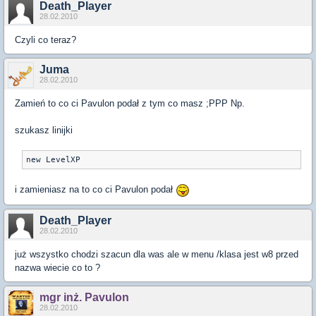
Death_Player
28.02.2010
Czyli co teraz?
Juma
28.02.2010
Zamień to co ci Pavulon podał z tym co masz ;PPP Np.
szukasz linijki
new LevelXP
i zamieniasz na to co ci Pavulon podał
Death_Player
28.02.2010
już wszystko chodzi szacun dla was ale w menu /klasa jest w8 przed
nazwa wiecie co to ?
mgr inż. Pavulon
28.02.2010