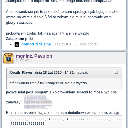
zkompilujecie to dajcie mi .sma z którego będziecie kompilwoać
Albo powiedzcie jak to przerobić to sam sprubuje i jak będę chciał to
wgrać na wersje diablo 5.8d to żebym nie musiał ponownie wam
głowy zawracać.
próbowałem zrobić tak <załącznik> ale nie wyszło
Załączone pliki
dbmod_5.9l.sma
232,21 KB
63 Ilość pobrań
mgr inż. Pavulon
28.02.2010
'Death_Player', dnia 28 Lut 2010 - 14:31, napisał:
próbowałem zrobić tak <załącznik> ale nie wyszło
jakbyś miał jakiś program z kolorowaniem składni to może być coś
zauważył:
Brakuje ci przecinków, a komentarze dodatkowo wszystko rozwalają.
63000000,63500000,64000000,64500000//500 65000000,65500000