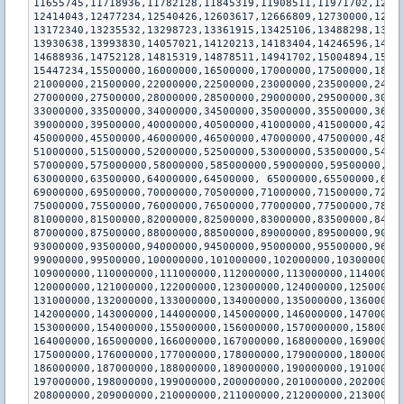
11655745,11718936,11782128,11845319,11908511,11971702,1203
12414043,12477234,12540426,12603617,12666809,12730000,1279
13172340,13235532,13298723,13361915,13425106,13488298,1355
13930638,13993830,14057021,14120213,14183404,14246596,1430
14688936,14752128,14815319,14878511,14941702,15004894,1506
15447234,15500000,16000000,16500000,17000000,17500000,1800
21000000,21500000,22000000,22500000,23000000,23500000,2400
27000000,27500000,28000000,28500000,29000000,29500000,3000
33000000,33500000,34000000,34500000,35000000,35500000,3600
39000000,39500000,40000000,40500000,41000000,41500000,4200
45000000,45500000,46000000,46500000,47000000,47500000,4800
51000000,51500000,52000000,52500000,53000000,53500000,5400
57000000,575000000,58000000,585000000,59000000,59500000,60
63000000,63500000,64000000,64500000, 65000000,65500000,660
69000000,69500000,70000000,70500000,71000000,71500000,7200
75000000,75500000,76000000,76500000,77000000,77500000,7800
81000000,81500000,82000000,82500000,83000000,83500000,8400
87000000,87500000,88000000,88500000,89000000,89500000,9000
93000000,93500000,94000000,94500000,95000000,95500000,9600
99000000,99500000,100000000,101000000,102000000,103000000,
109000000,110000000,111000000,112000000,113000000,11400000
120000000,121000000,122000000,123000000,124000000,12500000
131000000,132000000,133000000,134000000,135000000,13600000
142000000,143000000,144000000,145000000,146000000,14700000
153000000,154000000,155000000,156000000,1570000000,1580000
164000000,165000000,166000000,167000000,168000000,16900000
175000000,176000000,177000000,178000000,179000000,18000000
186000000,187000000,188000000,189000000,190000000,19100000
197000000,198000000,199000000,200000000,201000000,20200000
208000000,209000000,210000000,211000000,212000000,21300000