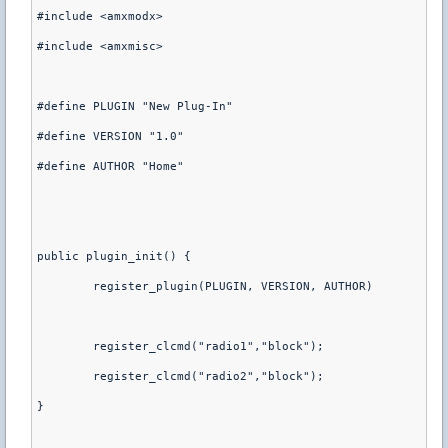
#include <amxmodx>

#include <amxmisc>

#define PLUGIN "New Plug-In"

#define VERSION "1.0"

#define AUTHOR "Home"

public plugin_init() {

	register_plugin(PLUGIN, VERSION, AUTHOR)

	register_clcmd("radio1","block");

	register_clcmd("radio2","block");

}
