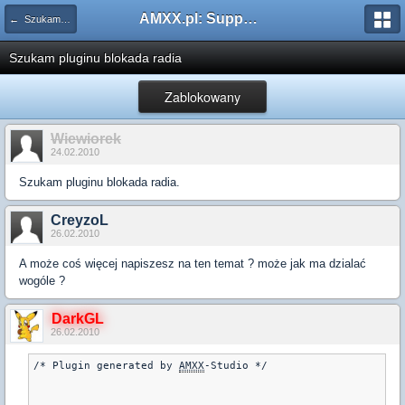
AMXX.pl: Support AMX Mod X i SourceMod
← Szukam pluginu
Szukam pluginu blokada radia
Zablokowany
Wiewiorek
24.02.2010
Szukam pluginu blokada radia.
CreyzoL
26.02.2010
A może coś więcej napiszesz na ten temat ? może jak ma dzialać
wogóle ?
DarkGL
26.02.2010
/* Plugin generated by 
AMXX
-Studio */
