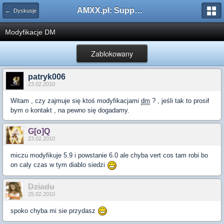
AMXX.pl: Support AMX Mod X i SourceMod
← Dyskusje
Modyfikacje DM
Zablokowany
patryk006
23.02.2010
Witam , czy zajmuje się ktoś modyfikacjami
dm
? , jeśli tak to prosił
bym o kontakt , na pewno się dogadamy.
G[o]Q
23.02.2010
miczu modyfikuje 5.9 i powstanie 6.0 ale chyba vert cos tam robi bo
on caly czas w tym diablo siedzi
Dziadu
25.02.2010
spoko chyba mi sie przydasz