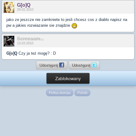
G[o]Q
28.02.2010
jako ze jeszcze nie zamkniete to jesli chcesz cos z diablo napisz na
pw a jakies rozwiazanie sie znajdzie
Screeaam...
13.03.2010
G[o]Q
Czy ja też mogę? : D
Udostępnij
Udostępnij
Zablokowany
Pełna wersja
Polski