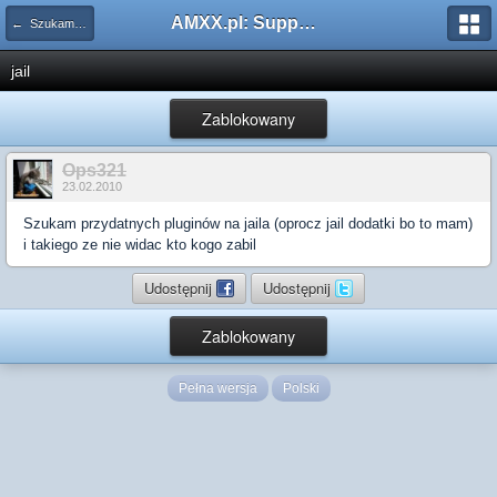
AMXX.pl: Support AMX Mod X i SourceMod
← Szukam pluginu
jail
Zablokowany
Ops321
23.02.2010
Szukam przydatnych pluginów na jaila (oprocz jail dodatki bo to mam)
i takiego ze nie widac kto kogo zabil
Udostępnij
Udostępnij
Zablokowany
Pełna wersja
Polski