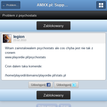
AMXX.pl: Support AMX Mod X i SourceMod
← Problemy z pluginami
Problem z psychostats
Zablokowany
legion
23.02.2010
Witam zainstalowalem psychostats ale cos chyba jest nie tak z
cronem
www.playordie.pl/psychostats
Cron dalem taka komende:
/home/playordi/domains/playordie.pl/stats.pl
Udostępnij
Udostępnij
Zablokowany
Pełna wersja
Polski