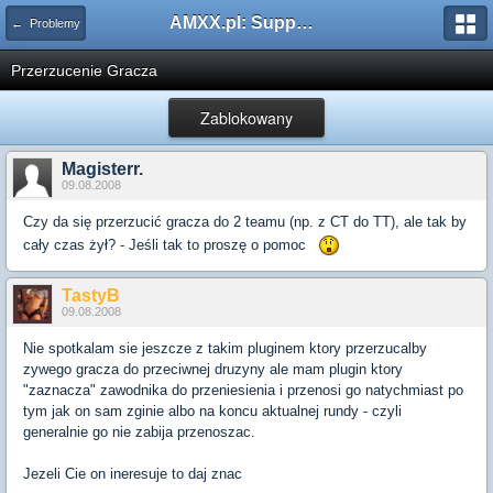
AMXX.pl: Support AMX Mod X i SourceMod
← Problemy
Przerzucenie Gracza
Zablokowany
Magisterr.
09.08.2008
Czy da się przerzucić gracza do 2 teamu (np. z CT do TT), ale tak by
cały czas żył? - Jeśli tak to proszę o pomoc
TastyB
09.08.2008
Nie spotkalam sie jeszcze z takim pluginem ktory przerzucalby
zywego gracza do przeciwnej druzyny ale mam plugin ktory
"zaznacza" zawodnika do przeniesienia i przenosi go natychmiast po
tym jak on sam zginie albo na koncu aktualnej rundy - czyli
generalnie go nie zabija przenoszac.
Jezeli Cie on ineresuje to daj znac