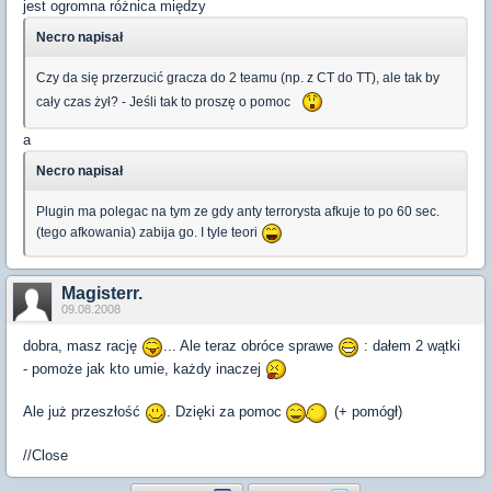
jest ogromna różnica między
Necro napisał
Czy da się przerzucić gracza do 2 teamu (np. z CT do TT), ale tak by
cały czas żył? - Jeśli tak to proszę o pomoc
a
Necro napisał
Plugin ma polegac na tym ze gdy anty terrorysta afkuje to po 60 sec.
(tego afkowania) zabija go. I tyle teori
Magisterr.
09.08.2008
dobra, masz rację
... Ale teraz obróce sprawe
: dałem 2 wątki
- pomoże jak kto umie, każdy inaczej
Ale już przeszłość
. Dzięki za pomoc
(+ pomógł)
//Close