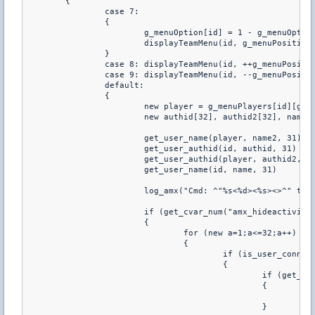
	{

		case 7:

		{

			g_menuOption[id] = 1 - g_menuOption[id]

			displayTeamMenu(id, g_menuPosition[id])

		}

		case 8: displayTeamMenu(id, ++g_menuPosition[id])

		case 9: displayTeamMenu(id, --g_menuPosition[id])

		default:

		{

			new player = g_menuPlayers[id][g_menuPosition[id] * 7 + key]

			new authid[32], authid2[32], name[32], name2[32]

			get_user_name(player, name2, 31)

			get_user_authid(id, authid, 31)

			get_user_authid(player, authid2, 31)

			get_user_name(id, name, 31)

			log_amx("Cmd: ^"%s<%d><%s><>^" transfer ^"%s<%d><%s><>^" (team ^"%s^")", name, get_user_userid(id), authid, name2, get_user_userid(player), authid2, g_menuOption[id] ? "TERRORIST" : "CT")

			if (get_cvar_num("amx_hideactivity")==1)

			{

				for (new a=1;a<=32;a++)

				{

					if (is_user_connected(a))

					{

						if (get_user_flags(a) & ADMIN_RESERVATION)

						{

							client_print(a, print_chat, "%L", id, "ADMIN_TRANSF_2", name, name2, g_menuOption[id] ? "TERRORIST" : "CT")

						}
