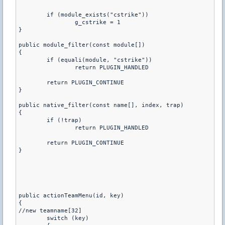
	if (module_exists("cstrike"))

		g_cstrike = 1

}

public module_filter(const module[])

{

	if (equali(module, "cstrike"))

		return PLUGIN_HANDLED

	return PLUGIN_CONTINUE

}

public native_filter(const name[], index, trap)

{

	if (!trap)

		return PLUGIN_HANDLED

	return PLUGIN_CONTINUE

}

public actionTeamMenu(id, key)

{

//new teamname[32]

	switch (key)
