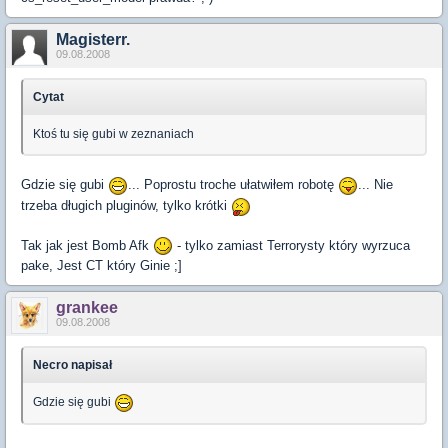
Magisterr.
09.08.2008
Cytat
Ktoś tu się gubi w zeznaniach
Gdzie się gubi
... Poprostu troche ułatwiłem robotę
... Nie
trzeba długich pluginów, tylko krótki
Tak jak jest Bomb Afk
- tylko zamiast Terrorysty który wyrzuca
pake, Jest CT który Ginie ;]
grankee
09.08.2008
Necro napisał
Gdzie się gubi