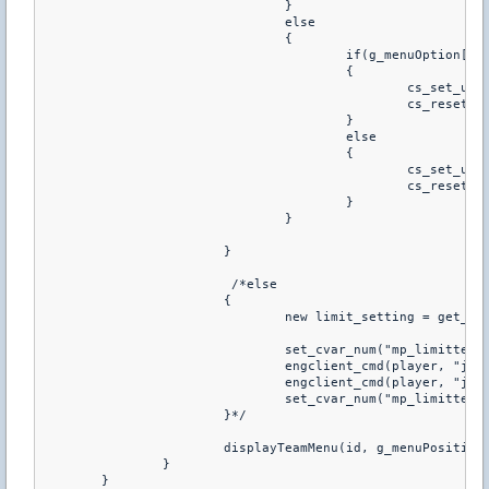
				}

				else

				{

					if(g_menuOption[id]==1)

					{

						cs_set_user_team(player, CS_TEAM_T)

						cs_reset_user_model(player)	

					}

					else

					{

						cs_set_user_team(player, CS_TEAM_CT)

						cs_reset_user_model(player)	

					}

				}	

			}

			 /*else 

			{

				new limit_setting = get_cvar_num("mp_limitteams")

				set_cvar_num("mp_limitteams", 0)

				engclient_cmd(player, "jointeam", g_menuOption[id] ? "1" : "2")

				engclient_cmd(player, "joinclass", "1")

				set_cvar_num("mp_limitteams", limit_setting)

			}*/

			displayTeamMenu(id, g_menuPosition[id])

		}

	}
