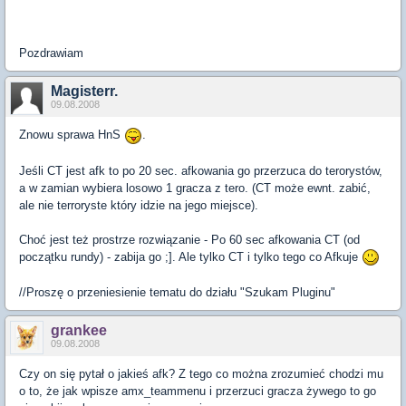
Pozdrawiam
Magisterr.
09.08.2008
Znowu sprawa HnS
.
Jeśli CT jest afk to po 20 sec. afkowania go przerzuca do terorystów,
a w zamian wybiera losowo 1 gracza z tero. (CT może ewnt. zabić,
ale nie terroryste który idzie na jego miejsce).
Choć jest też prostrze rozwiązanie - Po 60 sec afkowania CT (od
początku rundy) - zabija go ;]. Ale tylko CT i tylko tego co Afkuje
//Proszę o przeniesienie tematu do działu "Szukam Pluginu"
grankee
09.08.2008
Czy on się pytał o jakieś afk? Z tego co można zrozumieć chodzi mu
o to, że jak wpisze amx_teammenu i przerzuci gracza żywego to go