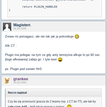
	return PLUGIN_HANDLED

}

Magisterr.
09.08.2008
Znowu mi pomagasz, ale nie tak jak ja potrzebuje
Afk CT :
Plugin ma polegac na tym ze gdy anty terrorysta afkuje to po 60 sec.
(tego afkowania) zabija go. I tyle teori
ps. Plugin pod serwer HnS
grankee
09.08.2008
Necro napisał
Czy da się przerzucić gracza do 2 teamu (np. z CT do TT), ale tak by
cały czas żył?
- Jeśli tak to proszę o pomoc