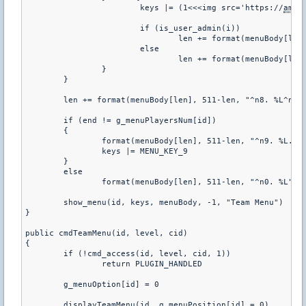
			keys |= (1<<<img src='https://
amxx
			if (is_user_admin(i))

				len += format(menuBody[len], 511-len, g_coloredMenus ? "%d. %s r*yR%s^nw" : "%d. %s *   %s^n", ++b, name, team)

			else

				len += format(menuBody[len], 511-len, g_coloredMenus ? "%d. %syR%s^nw" : "%d. %s   %s^n", ++b, name, team)

		}

	}

	len += format(menuBody[len], 511-len, "^n8. %L^n", id, "TRANSF_TO", g_menuOption[id] ? "TERRORIST" : "CT")

	if (end != g_menuPlayersNum[id])

	{

		format(menuBody[len], 511-len, "^n9. %L...^n0. %L", id, "MORE", id, pos ? "BACK" : "EXIT")

		keys |= MENU_KEY_9

	}

	else

		format(menuBody[len], 511-len, "^n0. %L", id, pos ? "BACK" : "EXIT")

	show_menu(id, keys, menuBody, -1, "Team Menu")

}

public cmdTeamMenu(id, level, cid)

{

	if (!cmd_access(id, level, cid, 1))

		return PLUGIN_HANDLED

	g_menuOption[id] = 0

	displayTeamMenu(id, g_menuPosition[id] = 0)
