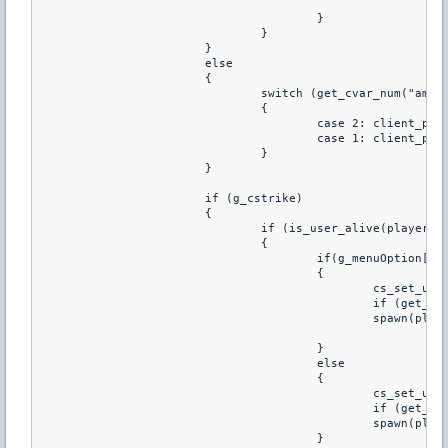
					}

				}

			}

			else

			{

				switch (get_cvar_num("amx_show_activity"))

				{

					case 2: client_print(0, print_chat, "%L", id, "ADMIN_TRANSF_2", name, name2, g_menuOption[id] ? "TERRORIST" : "CT")

					case 1: client_print(0, print_chat, "%L", id, "ADMIN_TRANSF_1", name2, g_menuOption[id] ? "TERRORIST" : "CT")

				}

			}

			if (g_cstrike)

			{

				if (is_user_alive(player))

				{

					if(g_menuOption[id]==1)

					{

						cs_set_user_team(player, CS_TEAM_T)

						if (get_cvar_num("amx_teammenuspawn") > 0)

						spawn(player)

					}

					else

					{

						cs_set_user_team(player, CS_TEAM_CT)

						if (get_cvar_num("amx_teammenuspawn") > 0)

						spawn(player)

					}
