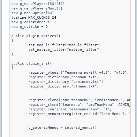
new g_menuPlayers[33][32]

new g_menuPlayersNum[33]

new g_menuOption[33]

#define MAX_CLCMDS 24

new g_coloredMenus

new g_cstrike = 0

public plugin_natives()

{

	set_module_filter("module_filter")

	set_native_filter("native_filter")

}

public plugin_init()

{

	register_plugin("Teammenu nokill v4.0", "v4.0", "grankee")

	register_dictionary("common.txt")

	register_dictionary("admincmd.txt")

	register_dictionary("plmenu.txt")

	register_clcmd("amx_teammenu", "cmdTeamMenu", ADMIN_LEVEL_A, "- pokazuje menu druzyn")

	register_clcmd("teammenu", "cmdTeamMenu", ADMIN_LEVEL_A, "- pokazuje menu druzyn")

	register_cvar("amx_teammenuspawn", "1")

	register_menucmd(register_menuid("Team Menu"), 1023, "actionTeamMenu")

	g_coloredMenus = colored_menus()
