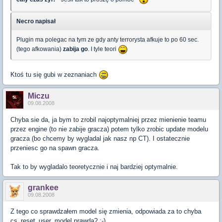
Necro napisał
Plugin ma polegac na tym ze gdy anty terrorysta afkuje to po 60 sec.
(tego afkowania)
zabija go
. I tyle teori
Ktoś tu się gubi w zeznaniach
Miczu
09.08.2008
Chyba sie da, ja bym to zrobil najoptymalniej przez mienienie teamu
przez engine (to nie zabije gracza) potem tylko zrobic update modelu
gracza (bo chcemy by wygladal jak nasz np CT). I ostatecznie
przeniesc go na spawn gracza.
Tak to by wygladalo teoretycznie i naj bardziej optymalnie.
grankee
09.08.2008
Z tego co sprawdzałem model się zmienia, odpowiada za to chyba
cs_reset_user_model prawda? ;-)