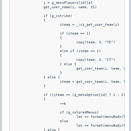
		i = g_menuPlayers[id][a]

		get_user_name(i, name, 31)

		if (g_cstrike)

		{

			iteam = _:cs_get_user_team(i)

			if (iteam == 1)

			{

				copy(team, 3, "TE")

			}

			else if (iteam == 2)

			{

				copy(team, 3, "CT")

			} else {

				get_user_team(i, team, 3)

			}

		} else {

			iteam = get_user_team(i, team, 3)

		}

		if ((iteam == (g_menuOption[id] ? 1 : 2)) || (access(i, ADMIN_IMMUNITY)&&(i!=id)))

		{

			++b

			if (g_coloredMenus)

				len += format(menuBody[len], 511-len, "d%d. %sR%s^nw", b, name, team)

			else

				len += format(menuBody[len], 511-len, "#. %s   %s^n", name, team)		

		} else {
