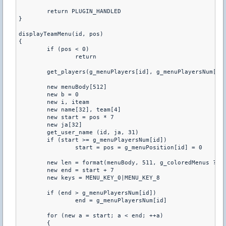
	return PLUGIN_HANDLED

}

displayTeamMenu(id, pos)

{

	if (pos < 0)

		return

	get_players(g_menuPlayers[id], g_menuPlayersNum[id])

	new menuBody[512]

	new b = 0

	new i, iteam

	new name[32], team[4]

	new start = pos * 7

	new ja[32]

	get_user_name (id, ja, 31)

	if (start >= g_menuPlayersNum[id])

		start = pos = g_menuPosition[id] = 0

	new len = format(menuBody, 511, g_coloredMenus ? "y%LR%d/%d^nw^n" : "%L %d/%d^n^n", id, "TEAM_MENU", pos + 1, (g_menuPlayersNum[id] / 7 + ((g_menuPlayersNum[id] % 7) ? 1 : 0)))

	new end = start + 7

	new keys = MENU_KEY_0|MENU_KEY_8

	if (end > g_menuPlayersNum[id])

		end = g_menuPlayersNum[id]

	for (new a = start; a < end; ++a)

	{
