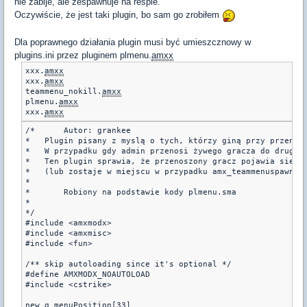
nie zabije, ale zespawnuje na respie.
Oczywiście, że jest taki plugin, bo sam go zrobiłem
Dla poprawnego działania plugin musi być umieszcznowy w
plugins.ini przez pluginem plmenu.
amxx
xxx.
amxx
xxx.
amxx
teammenu_nokill.
amxx
plmenu.
amxx
xxx.
amxx
/*	Autor: grankee

*   Plugin pisany z myslą o tych, którzy giną przy przenos
*   W przypadku gdy admin przenosi żywego gracza do drugiej
*   Ten plugin sprawia, że przenoszony gracz pojawia sie na
*   (lub zostaje w miejscu w przypadku amx_teammenuspawn=0)
*

*	Robiony na podstawie kody plmenu.sma

*

*/

#include <amxmodx>

#include <amxmisc>

#include <fun>

/** skip autoloading since it's optional */

#define AMXMODX_NOAUTOLOAD

#include <cstrike>

new g_menuPosition[33]
