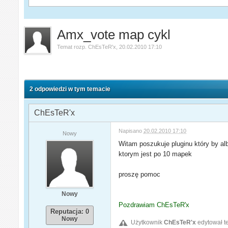
Amx_vote map cykl
Temat rozp.
ChEsTeR'x
,
20.02.2010 17:10
2 odpowiedzi w tym temacie
ChEsTeR'x
Napisano
20.02.2010 17:10
Nowy
Witam poszukuje pluginu który by al
ktorym jest po 10 mapek
proszę pomoc
Nowy
Pozdrawiam ChEsTeR'x
Reputacja: 0
Nowy
Użytkownik
ChEsTeR'x
edytował t