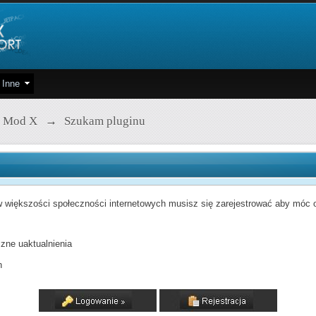
Inne
 Mod X
→
Szukam pluginu
 większości społeczności internetowych musisz się zarejestrować aby móc od
zne uaktualnienia
h