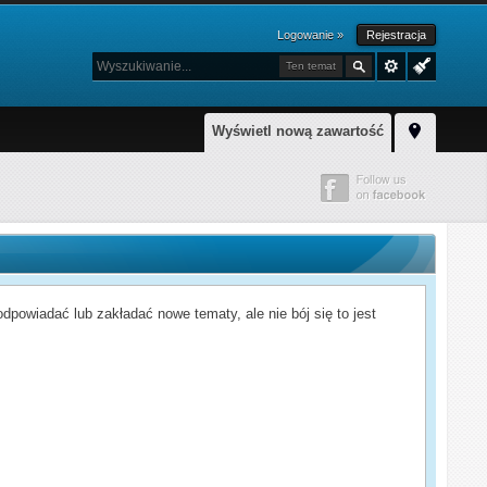
Logowanie »
Rejestracja
Ten temat
Wyświetl nową zawartość
powiadać lub zakładać nowe tematy, ale nie bój się to jest