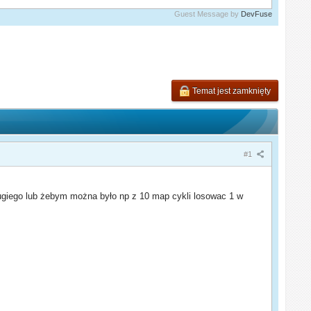
Guest Message by
DevFuse
Temat jest zamknięty
#1
drugiego lub żebym można było np z 10 map cykli losowac 1 w