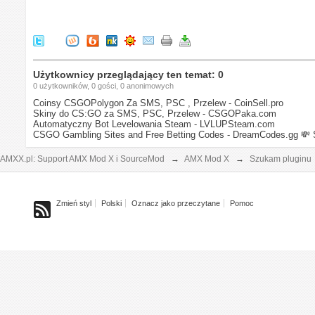
Użytkownicy przeglądający ten temat: 0
0 użytkowników, 0 gości, 0 anonimowych
Coinsy CSGOPolygon Za SMS, PSC , Przelew - CoinSell.pro
Skiny do CS:GO za SMS, PSC, Przelew - CSGOPaka.com
Automatyczny Bot Levelowania Steam - LVLUPSteam.com
CSGO Gambling Sites and Free Betting Codes - DreamCodes.gg
💸 
AMXX.pl: Support AMX Mod X i SourceMod
→
AMX Mod X
→
Szukam pluginu
Zmień styl
Polski
Oznacz jako przeczytane
Pomoc