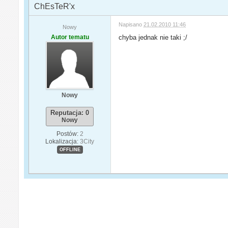
ChEsTeR'x
Napisano
21.02.2010 11:46
Nowy
Autor tematu
chyba jednak nie taki ;/
Nowy
Reputacja: 0
Nowy
Postów:
2
Lokalizacja:
3City
OFFLINE