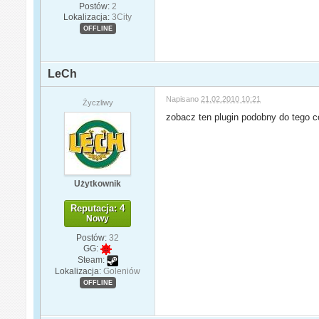
Postów:
2
Lokalizacja:
3City
OFFLINE
LeCh
Napisano
21.02.2010 10:21
Życzliwy
zobacz ten plugin podobny do tego 
Użytkownik
Reputacja: 4
Nowy
Postów:
32
GG:
Steam:
Lokalizacja:
Goleniów
OFFLINE