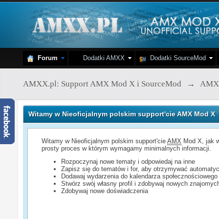
Forum
Dodatki AMXX
Dodatki SourceMod
AMXX.pl: Support AMX Mod X i SourceMod
→
AMX
Witamy w Nieoficjalnym polskim support'cie AMX Mod X
Witamy w Nieoficjalnym polskim support'cie
AMX
Mod X, jak w
prosty proces w którym wymagamy minimalnych informacji.
Rozpoczynaj nowe tematy i odpowiedaj na inne
Zapisz się do tematów i for, aby otrzymywać automatyc
Dodawaj wydarzenia do kalendarza społecznościowego
Stwórz swój własny profil i zdobywaj nowych znajomyc
Zdobywaj nowe doświadczenia