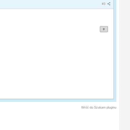
#3
0
Wróć do Szukam pluginu