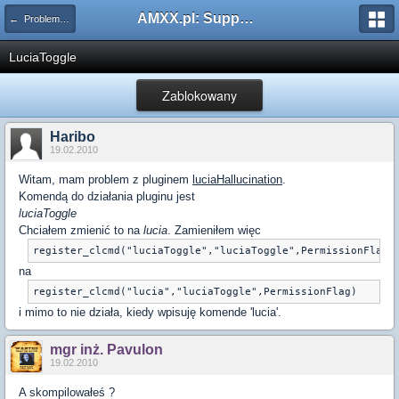
AMXX.pl: Support AMX Mod X i SourceMod
← Problemy z pluginami
LuciaToggle
Zablokowany
Haribo
19.02.2010
Witam, mam problem z pluginem
luciaHallucination
.
Komendą do działania pluginu jest
luciaToggle
Chciałem zmienić to na
lucia
. Zamieniłem więc
register_clcmd("luciaToggle","luciaToggle",PermissionFlag)
na
register_clcmd("lucia","luciaToggle",PermissionFlag)
i mimo to nie działa, kiedy wpisuję komende 'lucia'.
mgr inż. Pavulon
19.02.2010
A skompilowałeś ?