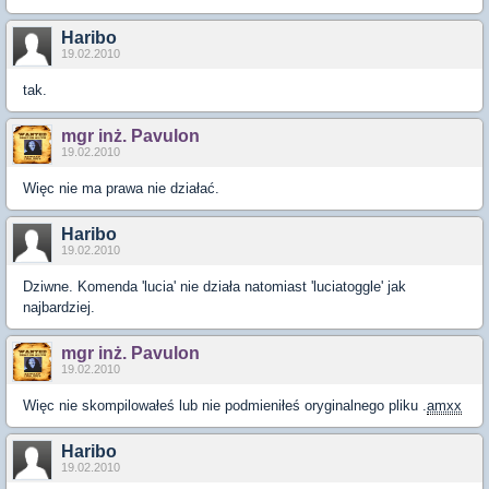
Haribo
19.02.2010
tak.
mgr inż. Pavulon
19.02.2010
Więc nie ma prawa nie działać.
Haribo
19.02.2010
Dziwne. Komenda 'lucia' nie działa natomiast 'luciatoggle' jak
najbardziej.
mgr inż. Pavulon
19.02.2010
Więc nie skompilowałeś lub nie podmieniłeś oryginalnego pliku .
amxx
Haribo
19.02.2010