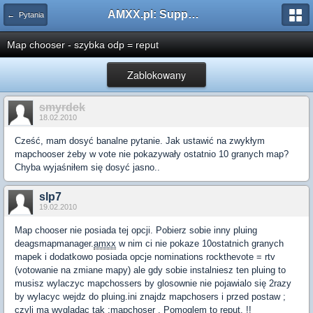
AMXX.pl: Support AMX Mod X i SourceMod
← Pytania
Map chooser - szybka odp = reput
Zablokowany
smyrdek
18.02.2010
Cześć, mam dosyć banalne pytanie. Jak ustawić na zwykłym
mapchooser żeby w vote nie pokazywały ostatnio 10 granych map?
Chyba wyjaśniłem się dosyć jasno..
slp7
19.02.2010
Map chooser nie posiada tej opcji. Pobierz sobie inny pluing
deagsmapmanager.
amxx
w nim ci nie pokaze 10ostatnich granych
mapek i dodatkowo posiada opcje nominations rockthevote = rtv
(votowanie na zmiane mapy) ale gdy sobie instalniesz ten pluing to
musisz wylaczyc mapchossers by glosownie nie pojawialo się 2razy
by wylacyc wejdz do pluing.ini znajdz mapchosers i przed postaw ;
czyli ma wygladac tak ;mapchoser . Pomoglem to reput. !!