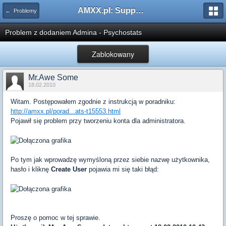
AMXX.pl: Support AMX Mod X i SourceMod
← Problemy
Problem z dodaniem Admina - Psychostats
Zablokowany
Mr.Awe Some
18.02.2010
Witam. Postępowałem zgodnie z instrukcją w poradniku:
http://amxx.pl/porad...ats-t15553.html
Pojawił się problem przy tworzeniu konta dla administratora.
Po tym jak wprowadzę wymyśloną przez siebie nazwę użytkownika,
hasło i kliknę
Create User
pojawia mi się taki błąd:
Proszę o pomoc w tej sprawie.