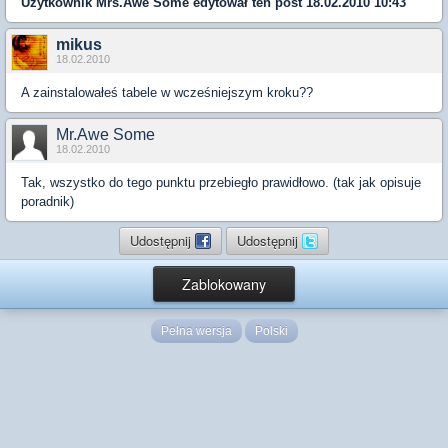
Użytkownik
Mrs.Awe Some
edytował ten post 18.02.2010 10:43
mikus
18.02.2010
A zainstalowałeś tabele w wcześniejszym kroku??
Mr.Awe Some
18.02.2010
Tak, wszystko do tego punktu przebiegło prawidłowo. (tak jak opisuje
poradnik)
Udostępnij
Udostępnij
Zablokowany
Pełna wersja
Polski