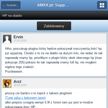
AMXX.pl: Support AMX Mod X i SourceMod
← Szukam pluginu
HP na diablo
Zablokowany
Ervin
17.02.2010
Hiho, poszukuję pluginu który będzie pokazywał rzeczywistą ilość hp,
już wyjaśnię. Chodzi o to że na diablo na dużym lvlu, nie widać ile tak
naprawdę mamy hp, prosiłbym o plugin który obok obecnego hp (max
pokazuje 255) pokaże ile tak naprawdę mamy full hp, nie mogłem
nigdzie tego znaleść.
Pozdrawiam.
Arct
18.02.2010
proszę cie bardzo o to topick z takiem pluginem
[Tutaj jajka z bekonem tanio]
albo porpstu sciagnij wersje 5.9l z forum tam juz jest w modzie
pokazywana ilosc HP...