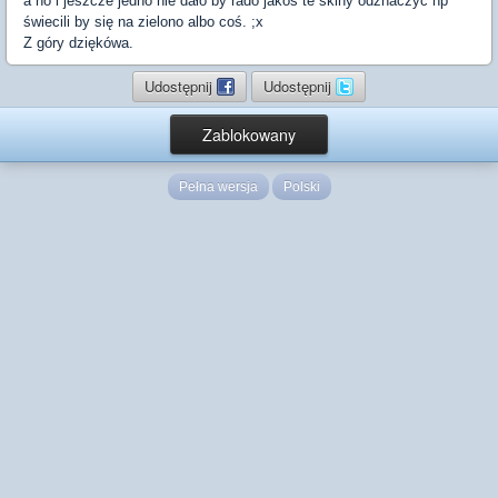
a no i jeszcze jedno nie dało by rado jakoś te skiny odznaczyć np
świecili by się na zielono albo coś. ;x
Z góry dziękówa.
Udostępnij
Udostępnij
Zablokowany
Pełna wersja
Polski