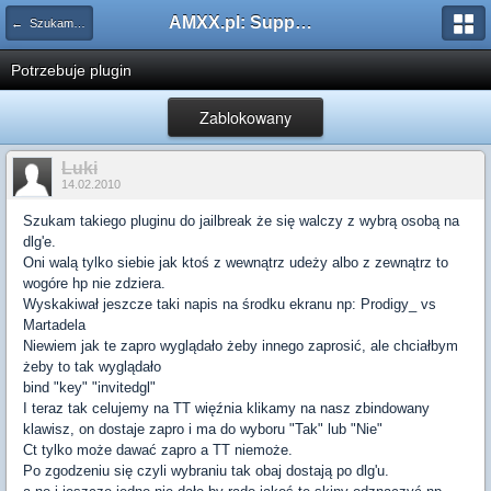
AMXX.pl: Support AMX Mod X i SourceMod
← Szukam pluginu
Potrzebuje plugin
Zablokowany
Luki
14.02.2010
Szukam takiego pluginu do jailbreak że się walczy z wybrą osobą na
dlg'e.
Oni walą tylko siebie jak ktoś z wewnątrz udeży albo z zewnątrz to
wogóre hp nie zdziera.
Wyskakiwał jeszcze taki napis na środku ekranu np: Prodigy_ vs
Martadela
Niewiem jak te zapro wyglądało żeby innego zaprosić, ale chciałbym
żeby to tak wyglądało
bind "key" "invitedgl"
I teraz tak celujemy na TT więźnia klikamy na nasz zbindowany
klawisz, on dostaje zapro i ma do wyboru "Tak" lub "Nie"
Ct tylko może dawać zapro a TT niemoże.
Po zgodzeniu się czyli wybraniu tak obaj dostają po dlg'u.