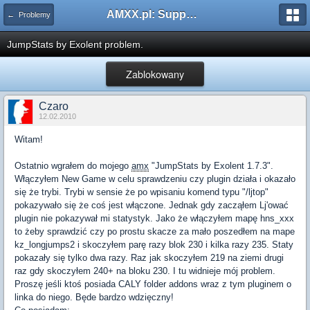
AMXX.pl: Support AMX Mod X i SourceMod
← Problemy
JumpStats by Exolent problem.
Zablokowany
Czaro
12.02.2010
Witam!
Ostatnio wgrałem do mojego
amx
"JumpStats by Exolent 1.7.3".
Włączyłem New Game w celu sprawdzeniu czy plugin działa i okazało
się że trybi. Trybi w sensie że po wpisaniu komend typu "/ljtop"
pokazywało się że coś jest włączone. Jednak gdy zacząłem Lj'ować
plugin nie pokazywał mi statystyk. Jako że włączyłem mapę hns_xxx
to żeby sprawdzić czy po prostu skacze za mało poszedłem na mape
kz_longjumps2 i skoczyłem parę razy blok 230 i kilka razy 235. Staty
pokazały się tylko dwa razy. Raz jak skoczyłem 219 na ziemi drugi
raz gdy skoczyłem 240+ na bloku 230. I tu widnieje mój problem.
Proszę jeśli ktoś posiada CALY folder addons wraz z tym pluginem o
linka do niego. Będe bardzo wdzięczny!