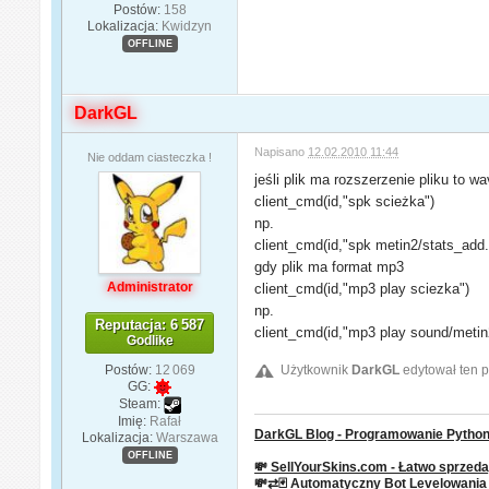
Postów:
158
Lokalizacja:
Kwidzyn
OFFLINE
DarkGL
Napisano
12.02.2010 11:44
Nie oddam ciasteczka !
jeśli plik ma rozszerzenie pliku to wa
client_cmd(id,"spk scieżka")
np.
client_cmd(id,"spk metin2/stats_add
gdy plik ma format mp3
Administrator
client_cmd(id,"mp3 play sciezka")
np.
Reputacja: 6 587
client_cmd(id,"mp3 play sound/meti
Godlike
Postów:
12 069
Użytkownik
DarkGL
edytował ten p
GG:
Steam:
Imię:
Rafał
DarkGL Blog - Programowanie Python 
Lokalizacja:
Warszawa
OFFLINE
💸 SellYourSkins.com - Łatwo sprzeda
💸⇄🃏 Automatyczny Bot Levelowani