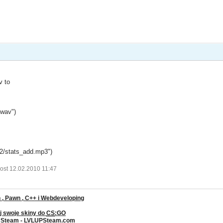
v to
.wav")
n2/stats_add.mp3")
ost 12.02.2010 11:47
, Pawn , C++ i Webdeveloping
j swoje skiny do
CS
:GO
a Steam - LVLUPSteam.com