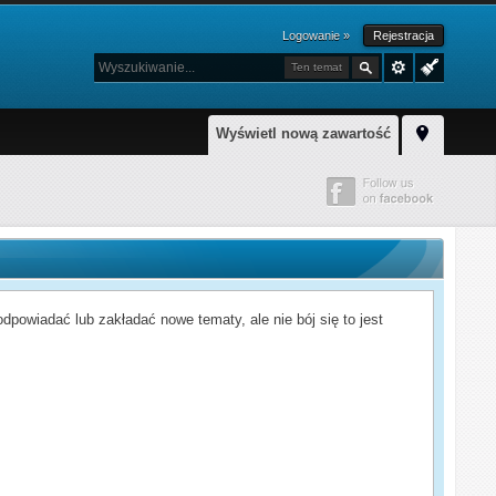
Logowanie »
Rejestracja
Ten temat
Wyświetl nową zawartość
powiadać lub zakładać nowe tematy, ale nie bój się to jest