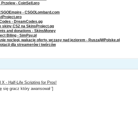
rzelew - CoinSell.pro
 CSGOEmpire - CSGOLombard.com
stProject.pro
g Codes - DreamCodes.gg
ze skiny CS2 na SkinsProject.gg
ents and donations - SkinsMoney
ct Biling - SimPay.pl
nie noclegi, wakacje oferty, wczasy nad jeziorem - RuszajWPolske.pl
dotacji dla streamerów i twórców
X - Half-Life Scripting for Pros!
 się gracz który awansował ']