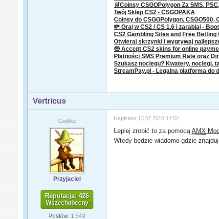
🛒Coinsy CSGOPolygon Za SMS, PSC, P
Twój Sklep CS2 - CSGOPAKA
Coinsy do CSGOPolygon, CSGO500,
💸 Graj w CS2 /
CS
1.6 i zarabiaj - Boo
CS2 Gambling Sites and Free Bettin
Otwieraj skrzynki i wygrywaj najleps
🤑 Accept CS2 skins for online paym
Płatności SMS Premium Rate oraz Dire
Szukasz noclegu? Kwatery, noclegi, ta
StreamPay.pl - Legalna platforma do 
Vertricus
Napisano
13.02.2010 14:52
Godlike
Lepiej zrobić to za pomocą
AMX
Mod 
Wtedy będzie wiadomo gdzie znajduję
Przyjaciel
Reputacja: 426
Wszechobecny
Postów:
1 549