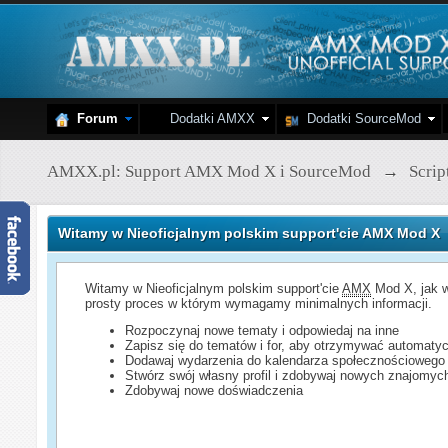
Forum
Dodatki AMXX
Dodatki SourceMod
AMXX.pl: Support AMX Mod X i SourceMod
→
Scri
Witamy w Nieoficjalnym polskim support'cie AMX Mod X
Witamy w Nieoficjalnym polskim support'cie
AMX
Mod X, jak w
prosty proces w którym wymagamy minimalnych informacji.
Rozpoczynaj nowe tematy i odpowiedaj na inne
Zapisz się do tematów i for, aby otrzymywać automatyc
Dodawaj wydarzenia do kalendarza społecznościowego
Stwórz swój własny profil i zdobywaj nowych znajomyc
Zdobywaj nowe doświadczenia