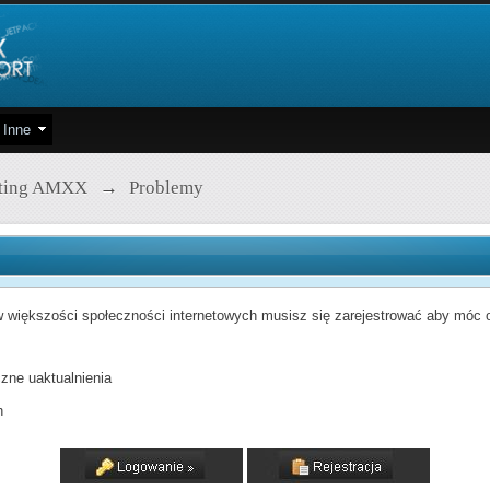
Inne
pting AMXX
→
Problemy
 większości społeczności internetowych musisz się zarejestrować aby móc od
zne uaktualnienia
h