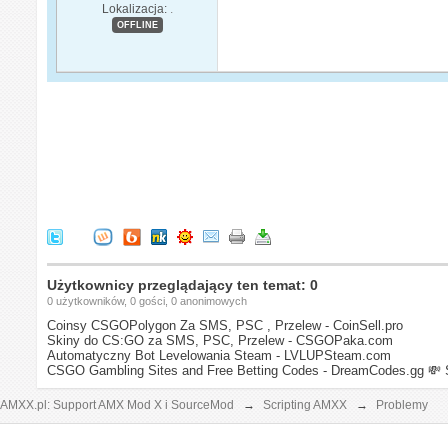
Lokalizacja:
.
OFFLINE
Użytkownicy przeglądający ten temat: 0
0 użytkowników, 0 gości, 0 anonimowych
Coinsy CSGOPolygon Za SMS, PSC , Przelew - CoinSell.pro
Skiny do CS:GO za SMS, PSC, Przelew - CSGOPaka.com
Automatyczny Bot Levelowania Steam - LVLUPSteam.com
CSGO Gambling Sites and Free Betting Codes - DreamCodes.gg
💸 
AMXX.pl: Support AMX Mod X i SourceMod
→
Scripting AMXX
→
Problemy