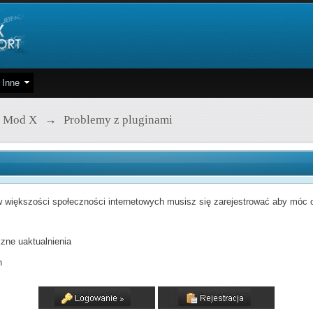
Inne
 Mod X
→
Problemy z pluginami
 większości społeczności internetowych musisz się zarejestrować aby móc od
zne uaktualnienia
h