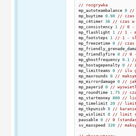
// rozgrywka
mp_autoteambalance 
0
//
mp_buytime 
0.90
// czas
mp_c4timer 
36
// czas w
mp_consistency 
1
// 0 -
mp_flashlight 
1
// 1 - 
mp_footsteps 
1
// 1 - s
mp_freezetime 
0
// czas
mp_friendly_grenade_dam
mp_friendlyfire 
0
// 0 
mp_ghostfrequency 
0.1
/
mp_hostagepenalty 
0
// 
mp_limitteams 
0
// ilu 
mp_maxrounds 
0
// maksy
mp_mirrordamage 
0
// ja
mp_payerid 
0
// wyswiet
mp_roundtime 
1.75
// cz
mp_startmoney 
800
// li
mp_timelimit 
20
// limi
mp_tkpunish 
0
// karani
mp_winlimit 
0
// limit 
pausable 
0
// 0 (standa
sv_maxspeed 
320
// maks