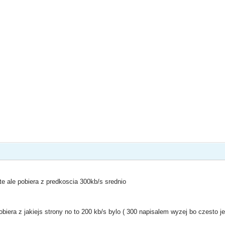
te ale pobiera z predkoscia 300kb/s srednio
iera z jakiejs strony no to 200 kb/s bylo ( 300 napisalem wyzej bo czesto j