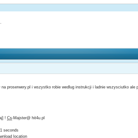
.
proserwery.pl i wszystko robie wedlug instrukcji i ladnie wszysciutko ale pl
j] !
Cs
-Majster@ hit4u.pl
01 seconds
wnload location