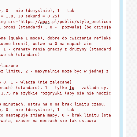
y, 0 - nie (domyslnie), 1 - tak
 = 1.0, 30 sekund = 0.25)
img src='https://
amxx
.pl/public/style_emoticons/<#EMO_DI
i broni (standard) , 0 -  pozwalaj (bo czituja)
one (quake 1 mode), dobre do cwiczenia refleksu <img src
kupno broni), ustaw na 0 na mapach aim
, 1 - granaty rania graczy z druzyny (standard)
swoich (standard)
ylaczone
ez limitu, 2 - maxymalnie moze byc w jednej z druzyn 2 g
e 0, 1 - wlacza (nie zalecane)
orach) (standard), 1 - tylko 
tp
 i zakladnicy, 2 - nikogo
 1.75 na szybkie rozgrywki (aby sie nie nudzic na obsie)
w minutach, ustaw na 0 na brak limitu czasu, 
o, 0 - nie (domyslnie), 1 - tak
to nastepuje zmiana mapy, 0 - brak limitu (standard)
zwala, czasem na meczach sie tak ustawia