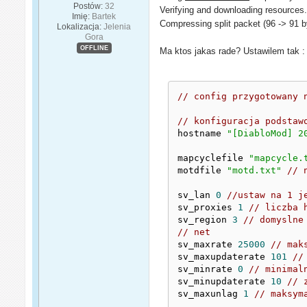
Postów:
32
Verifying and downloading resources.
Imię:
Bartek
Compressing split packet (96 -> 91 b
Lokalizacja:
Jelenia
Gora
OFFLINE
Ma ktos jakas rade? Ustawilem tak :
// config przygotowany 
// konfiguracja podstaw
hostname 
"[DiabloMod] 2
mapcyclefile 
"mapcycle.
motdfile 
"motd.txt"
// 
sv_lan 
0
//ustaw na 1 j
sv_proxies 
1
// liczba 
sv_region 
3
// domyslne
// net
sv_maxrate 
25000
// mak
sv_maxupdaterate 
101
//
sv_minrate 
0
// minimal
sv_minupdaterate 
10
// 
sv_maxunlag 
1
// maksym