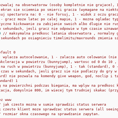
ozwalaj na obserwatorow (osoby kompletnie nie grajace), 
 ekran sie sciemnia po smierci gracza (wymagane na niekt
suj spectarora na: 0 - nie forsuj, 1 - widok z oczu grac
 - gracz moze latac po calej mapie, 1 - mozna ogladac ty
tyczne kickowanie za zabijanie swoich albo dlugie nie ru
w sekundach, jesli gracz nie odpowie w tym czasie uznawa
0
// maksymalna predkosc latania obserwatora , normalny 
 sekundach po osiagnieciu timelimitu/maxrounds zmienia s
efault 0
) wylacza autocelowanie, 1 - zalacza auto celowanie (nie
akcleracja w powietrzu (bunnyjump), wartosc od 0 do 10 ,
 na ruch w powietrzu (bunnyjump), 1 - tak (standard), 0 
 czas w sekundach, jesli gracz sie nie podlaczy do gry w
ard) nie pozwala na komendy give weapon, god, noclip i t
andard) 1
g na powierzchni podczas biegania, ma wplyw na predkosc 
tacja, domyslnie 800, im wiecej tym trudniej skakac (prz
ez www
/ jak czesto mozna w sumie sprawdzic status serwera
k czesto klient moze sprawdzac status serwera (all seein
/ rozmiar okna czasowego na sprawdzanie zapytan.