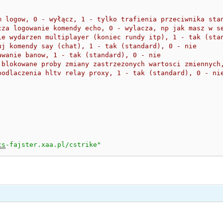
m logow, 0 - wyłącz, 1 - tylko trafienia przeciwnika sta
cza logowanie komendy echo, 0 - wylacza, np jak masz w s
ie wydarzen multiplayer (koniec rundy itp), 1 - tak (sta
uj komendy say (chat), 1 - tak (standard), 0 - nie
awanie banow, 1 - tak (standard), 0 - nie
 blokowane proby zmiany zastrzezonych wartosci zmiennych
podlaczenia hltv relay proxy, 1 - tak (standard), 0 - ni
cs
-fajster.xaa.pl/cstrike"