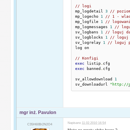
// logi
mp_logdetail 
3
// pozio
mp_logecho 
1
// 1 - wla
mp_logfile 
1
// logowan
mp_logmessages 
1
// log
sv_logbans 
1
// loguj d
sv_logblocks 
1
// loguj
sv_logrelay 
1
// loguj 
log on

// Konfigi
exec
 listip
.
exec
 banned
.
cfg

sv_allowdownload 
1
sv_downloadurl 
"http://
mgr inż. Pavulon
Napisano
11.02.2010 16:54
C35H60Br2N2O4