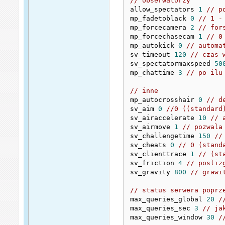
// obserwatorzy
allow_spectators 
1
// p
mp_fadetoblack 
0
// 1 -
mp_forcecamera 
2
// for
mp_forcechasecam 
1
// 0
mp_autokick 
0
// automa
sv_timeout 
120
// czas 
sv_spectatormaxspeed 
50
mp_chattime 
3
// po ilu
// inne 
mp_autocrosshair 
0
// d
sv_aim 
0
//0 ((standard
sv_airaccelerate 
10
// 
sv_airmove 
1
// pozwala
sv_challengetime 
150
//
sv_cheats 
0
// 0 (stand
sv_clienttrace 
1
// (st
sv_friction 
4
// posliz
sv_gravity 
800
// grawi
// status serwera poprz
max_queries_global 
20
/
max_queries_sec 
3
// ja
max_queries_window 
30
/