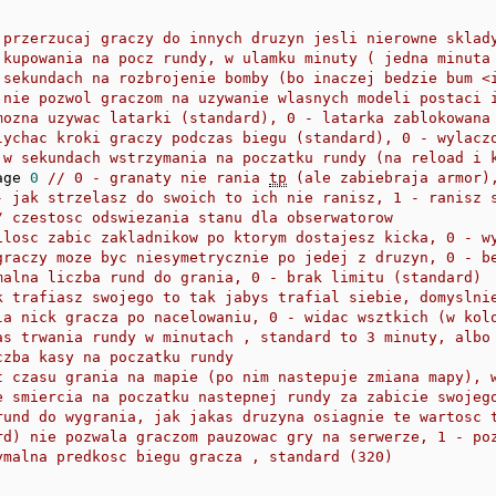
 przerzucaj graczy do innych druzyn jesli nierowne sklad
 kupowania na pocz rundy, w ulamku minuty ( jedna minuta
 sekundach na rozbrojenie bomby (bo inaczej bedzie bum <
 nie pozwol graczom na uzywanie wlasnych modeli postaci 
mozna uzywac latarki (standard), 0 - latarka zablokowana
lychac kroki graczy podczas biegu (standard), 0 - wylacz
 w sekundach wstrzymania na poczatku rundy (na reload i 
age 
0
// 0 - granaty nie rania 
tp
 (ale zabiebraja armor)
- jak strzelasz do swoich to ich nie ranisz, 1 - ranisz 
/ czestosc odswiezania stanu dla obserwatorow
ilosc zabic zakladnikow po ktorym dostajesz kicka, 0 - w
graczy moze byc niesymetrycznie po jedej z druzyn, 0 - b
malna liczba rund do grania, 0 - brak limitu (standard)
k trafiasz swojego to tak jabys trafial siebie, domyslni
la nick gracza po nacelowaniu, 0 - widac wsztkich (w kol
as trwania rundy w minutach , standard to 3 minuty, albo
czba kasy na poczatku rundy
t czasu grania na mapie (po nim nastepuje zmiana mapy), 
e smiercia na poczatku nastepnej rundy za zabicie swojeg
rund do wygrania, jak jakas druzyna osiagnie te wartosc 
rd) nie pozwala graczom pauzowac gry na serwerze, 1 - po
ymalna predkosc biegu gracza , standard (320)