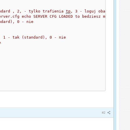
ndard , 2, - tylko trafienia 
tp
, 3 - loguj oba (
tp
 i wro
erver.cfg echo SERVER CFG LOADED to bedziesz mial to log
ndard), 0 - nie
, 1 - tak (standard), 0 - nie 
e
#2