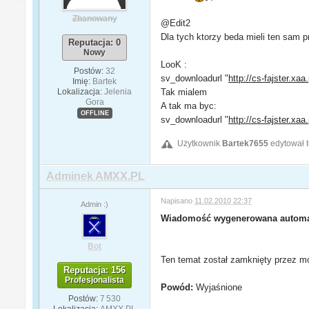
Zbanowany
@Edit2
Dla tych ktorzy beda mieli ten sam p
Reputacja: 0
Nowy
LooK :
Postów:
32
sv_downloadurl "
http://cs-fajster.xaa.
Imię:
Bartek
Lokalizacja:
Jelenia
Tak mialem
Gora
A tak ma byc:
OFFLINE
sv_downloadurl "
http://cs-fajster.xaa.
Użytkownik
Bartek7655
edytował t
Adminek AMXX.PL
Napisano
11.02.2010 22:37
Admin :)
Wiadomość wygenerowana automa
Bot
Ten temat został zamknięty przez mo
Reputacja: 156
Profesjonalista
Powód:
Wyjaśnione
Postów:
7 530
Lokalizacja:
AMXX.PL