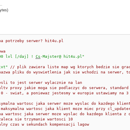
..
ytes)
na potrzeby serwer? hit4u.pl
owa
00 lvl [/daj] ! 
Cs
-Majster@ hit4u.pl"
txt"
// plik zawiera liste map wg ktorych bedzie sie gra
nazwa pliku do wyswietlenia jak sie wchodzi na serwer, t
esli to jest serwer wylacznie na lan
hltv proxy jakie moga sie podlaczyc do serwera, standard
 0 - swiat, a poniewaz jestesmy w europie ustawiamy na 3
symalna wartosc jaka serwer moze wyslac do kazdego klien
 maksymalna wartosc jaka klient moze miec przy cl_update
na wartosc jaka serwer moze wyslac do kazdego klienta z 
zaleca sie trzymanie wartosci 10
alny czas w sekundach kompensacji lagow