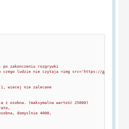
c po zakonczeniu rozgrywki 
o czego ludzie nie czytaja <img src='https://
amxx
.pl/pub
 1, wiecej nie zalecane
ta z osobna. (maksymalna wartość 25000)
rate, 
osobna, domyslnie 4000,