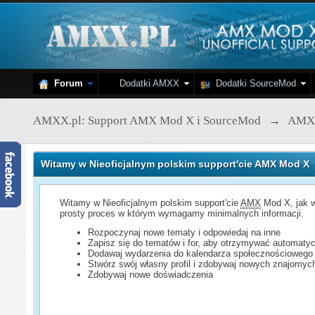
Forum
Dodatki AMXX
Dodatki SourceMod
AMXX.pl: Support AMX Mod X i SourceMod
→
AMX
Witamy w Nieoficjalnym polskim support'cie AMX Mod X
Witamy w Nieoficjalnym polskim support'cie
AMX
Mod X, jak w
prosty proces w którym wymagamy minimalnych informacji.
Rozpoczynaj nowe tematy i odpowiedaj na inne
Zapisz się do tematów i for, aby otrzymywać automatyc
Dodawaj wydarzenia do kalendarza społecznościowego
Stwórz swój własny profil i zdobywaj nowych znajomyc
Zdobywaj nowe doświadczenia