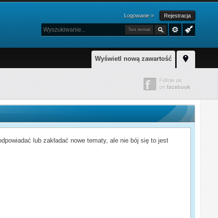
Logowanie »
Rejestracja
Ten temat
Wyświetl nową zawartość
powiadać lub zakładać nowe tematy, ale nie bój się to jest