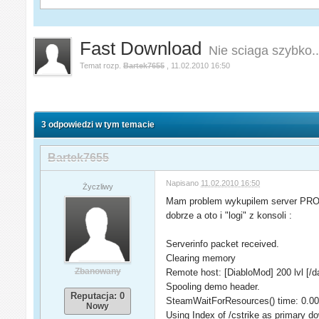
Fast Download
Nie sciaga szybko..
Temat rozp.
Bartek7655
,
11.02.2010 16:50
3 odpowiedzi w tym temacie
Bartek7655
Napisano
11.02.2010 16:50
Życzliwy
Mam problem wykupilem server PRO na 
dobrze a oto i "logi" z konsoli :
Serverinfo packet received.
Clearing memory
Zbanowany
Remote host: [DiabloMod] 200 lvl [/da
Spooling demo header.
Reputacja: 0
SteamWaitForResources() time: 0.0
Nowy
Using
Index of /cstrike
as primary do