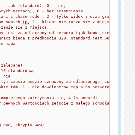
1 - tak (standard), 0 - nie, 
orych meczach), 0 - bez sciemnienia
za i z chase mode , 2 - tylko widok z oczu gracza, zalec
po swoich 
tp
, 2 - klient nie rusza sie z miejsca gdzie u
szanie sie z miejsca
ny jest za odlaczony od serwera (jak komus sie komp zwie
gracz biega z predkoscia 320, standard jest 500
ie mapa
 zalecane)
 10 standardowo
- nie
 tym czasie bedzie uznawany za odlaczonego, zwieksz jesl
akie tam, 1 - dla deweloperow map albo serwero for fun
kompletnego zatrzymania sie, 4 (standard)
y pewnych wartosciach zejscie z malego schodka jest smie
g eye, skrypty www)