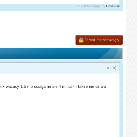
Guest Message by
DevFuse
Temat jest zamknięty
#1
ik wazacy 1,5 mb sciaga mi sie 4 minut -.- takze nie dziala