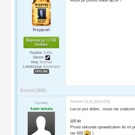
Może po prostu słabe łącze ?
Przyjaciel
Reputacja: 1 742
Godlike
Postów:
6 881
Steam:
Imię:
Konrad
Lokalizacja:
Koniecpol
OFFLINE
Bartek7655
Napisano
11.02.2010 16:55
Życzliwy
Autor tematu
Lacze jest dobre , moze nie znakomi
@Edit
Przed sekunda sprawdzalem ile mi pob
raz 600
] )