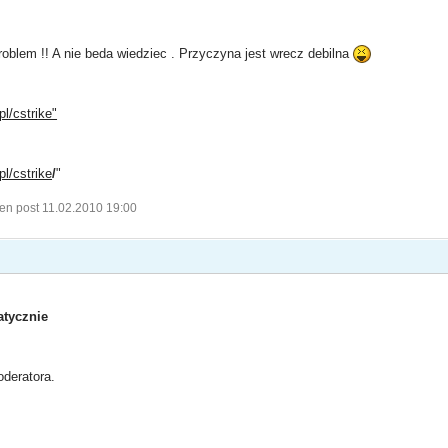
roblem !! A nie beda wiedziec . Przyczyna jest wrecz debilna
pl/cstrike"
pl/cstrike
/
"
en post 11.02.2010 19:00
tycznie
deratora.